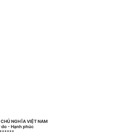
 CHỦ NGHĨA VIỆT NAM
ự do - Hạnh phúc
******