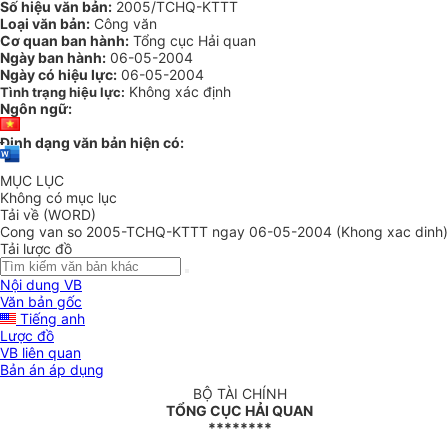
Số hiệu văn bản:
2005/TCHQ-KTTT
Loại văn bản:
Công văn
Cơ quan ban hành:
Tổng cục Hải quan
Ngày ban hành:
06-05-2004
Ngày có hiệu lực:
06-05-2004
Không xác định
Tình trạng hiệu lực:
Ngôn ngữ:
Định dạng văn bản hiện có:
MỤC LỤC
Không có mục lục
Tải về (WORD)
Cong van so 2005-TCHQ-KTTT ngay 06-05-2004 (Khong xac dinh)
Tải lược đồ
Nội dung VB
Văn bản gốc
Tiếng anh
Lược đồ
VB liên quan
Bản án áp dụng
BỘ TÀI CHÍNH
TỔNG CỤC HẢI QUAN
********