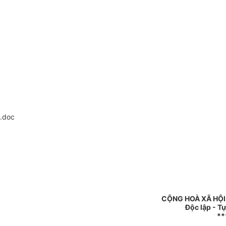
.doc
CỘNG HOÀ XÃ HỘI
Độc lập - T
**