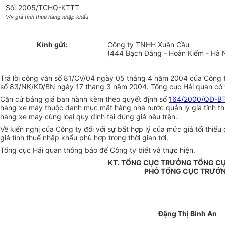
Số: 2005/TCHQ-KTTT
V/v giá tính thuế hàng nhập khẩu
Kính gửi:
Công ty TNHH Xuân Cầu
(444 Bạch Đằng - Hoàn Kiếm - Hà N
Trả lời công văn số 81/CV/04 ngày 05 tháng 4 năm 2004 của Công 
số 83/NK/KD/BN ngày 17 tháng 3 năm 2004. Tổng cục Hải quan có ý
Căn cứ bảng giá ban hành kèm theo quyết định số
164/2000/QĐ-B
hàng xe máy thuộc danh mục mặt hàng nhà nước quản lý giá tính thuế
hàng xe máy cùng loại quy định tại đúng giá nêu trên.
Về kiến nghị của Công ty đối với sự bất hợp lý của mức giá tối thiể
giá tính thuế nhập khẩu phù hợp trong thời gian tới.
Tổng cục Hải quan thông báo để Công ty biết và thực hiện.
KT. TỔNG CỤC TRƯỞNG TỔNG CỤ
PHÓ TỔNG CỤC TRƯỞ
Đặng Thị Bình An