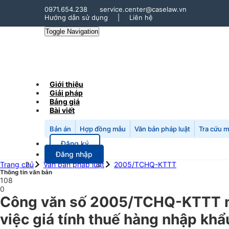
0971.654.238
service.center@caselaw.vn
Hướng dẫn sử dụng
|
Liên hệ
Toggle Navigation
Giới thiệu
Giải pháp
Bảng giá
Bài viết
Bản án
Hợp đồng mẫu
Văn bản pháp luật
Tra cứu 
Đăng ký
Đăng nhập
Trang chủ
Văn bản pháp luật
2005/TCHQ-KTTT
Thông tin văn bản
108
0
Công văn số 2005/TCHQ-KTTT n
việc giá tính thuế hàng nhập khẩ