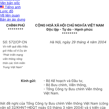
Văn bản gốc
Tiếng anh
Lược đồ
VB liên quan
Bản án áp dụng
CHÍNH PHỦ
CỘNG HOÀ XÃ HỘI CHỦ NGHĨA VIỆT NAM
********
Độc lập - Tự do - Hạnh phúc
********
Số: 572/CP-CN
Hà Nội, ngày 29 tháng 4 năm 2004
V/v kết quả đấu thầu
gói thầu số 4 Dự án
“Phát triển mạng
viễn thông nông
thôn các tỉnh miền
Trung Việt Nam”
Kính gửi:
- Bộ Kế hoạch và Đầu tư,
- Bộ Bưu chính, Viễn thông,
- Tổng Công ty Bưu chính Viễn thông
Việt Nam.
Xét đề nghị của Tổng Công ty Bưu chính Viễn thông Việt Nam (công
văn số 32/KHNT-HĐQT ngày 03 tháng 3 năm 2004) và ý kiến của