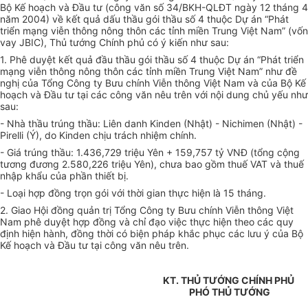
Bộ Kế hoạch và Đầu tư (công văn số 34/BKH-QLĐT ngày 12 tháng 4
năm 2004) về kết quả dấu thầu gói thầu số 4 thuộc Dự án “Phát
triển mạng viễn thông nông thôn các tỉnh miền Trung Việt Nam” (vốn
vay JBIC), Thủ tướng Chính phủ có ý kiến như sau:
1. Phê duyệt kết quả đầu thầu gói thầu số 4 thuộc Dự án “Phát triển
mạng viễn thông nông thôn các tỉnh miền Trung Việt Nam” như đề
nghị của Tổng Công ty Bưu chính Viễn thông Việt Nam và của Bộ Kế
hoạch và Đầu tư tại các công văn nêu trên với nội dung chủ yếu như
sau:
- Nhà thầu trúng thầu: Liên danh Kinden (Nhật) - Nichimen (Nhật) -
Pirelli (Ý), do Kinden chịu trách nhiệm chính.
- Giá trúng thầu: 1.436,729 triệu Yên + 159,757 tỷ VNĐ (tổng cộng
tương đương 2.580,226 triệu Yên), chưa bao gồm thuế VAT và thuế
nhập khẩu của phần thiết bị.
- Loại hợp đồng trọn gói với thời gian thực hiện là 15 tháng.
2. Giao Hội đồng quản trị Tổng Công ty Bưu chính Viễn thông Việt
Nam phê duyệt hợp đồng và chỉ đạo việc thực hiện theo các quy
định hiện hành, đồng thời có biện pháp khắc phục các lưu ý của Bộ
Kế hoạch và Đầu tư tại công văn nêu trên.
KT. THỦ TƯỚNG CHÍNH PHỦ
PHÓ THỦ TƯỚNG