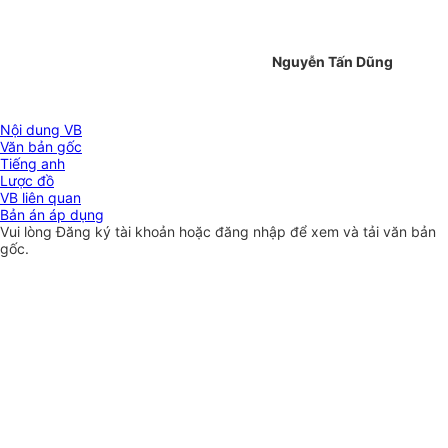
Nguyễn Tấn Dũng
Nội dung VB
Văn bản gốc
Tiếng anh
Lược đồ
VB liên quan
Bản án áp dụng
Vui lòng
Đăng ký
tài khoản hoặc
đăng nhập
để xem và tải văn bản
gốc.