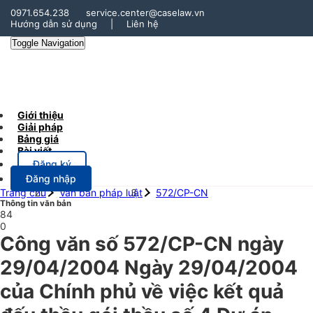
0971.654.238
service.center@caselaw.vn
Hướng dẫn sử dụng
|
Liên hệ
Toggle Navigation
Giới thiệu
Giải pháp
Bảng giá
Bài viết
Đăng ký
Đăng nhập
Trang chủ
Văn bản pháp luật
572/CP-CN
Thông tin văn bản
84
0
Công văn số 572/CP-CN ngày
29/04/2004 Ngày 29/04/2004
của Chính phủ về việc kết quả