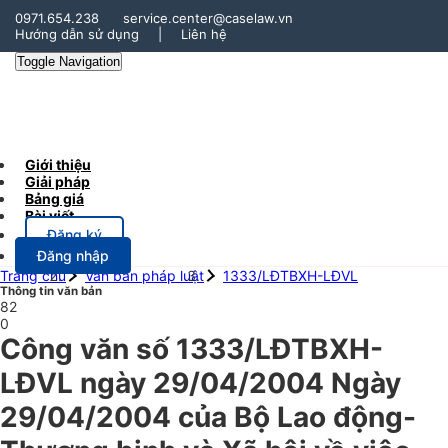
0971.654.238
service.center@caselaw.vn
Hướng dẫn sử dụng
|
Liên hệ
Toggle Navigation
Giới thiệu
Giải pháp
Bảng giá
Bài viết
Đăng ký
Đăng nhập
Trang chủ
Văn bản pháp luật
1333/LĐTBXH-LĐVL
Thông tin văn bản
82
0
Công văn số 1333/LĐTBXH-
LĐVL ngày 29/04/2004 Ngày
29/04/2004 của Bộ Lao động-