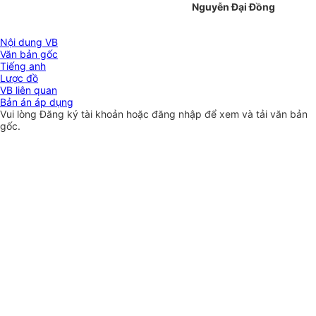
Nguyễn Đại Đồng
Nội dung VB
Văn bản gốc
Tiếng anh
Lược đồ
VB liên quan
Bản án áp dụng
Vui lòng
Đăng ký
tài khoản hoặc
đăng nhập
để xem và tải văn bản
gốc.