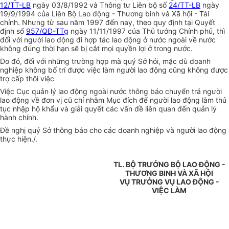
12/TT-LB
ngày 03/8/1992 và Thông tư Liên bộ số
24/TT-LB
ngày
19/9/1994 của Liên Bộ Lao động - Thương binh và Xã hội - Tài
chính. Nhưng từ sau năm 1997 đến nay, theo quy định tại Quyết
định số
957/QĐ-TTg
ngày 11/11/1997 của Thủ tướng Chính phủ, thì
đối với người lao động đi hợp tác lao động ở nước ngoài về nước
không đúng thời hạn sẽ bị cắt mọi quyền lợi ở trong nước.
Do đó, đối với những trường hợp mà quý Sở hỏi, mặc dù doanh
nghiệp không bố trí được việc làm người lao động cũng không được
trợ cấp thôi việc
Việc Cục quản lý lao động ngoài nước thông báo chuyển trả người
lao động về đơn vị cũ chỉ nhằm Mục đích để người lao động làm thủ
tục nhập hộ khẩu và giải quyết các vấn đề liên quan đến quản lý
hành chính.
Đề nghị quý Sở thông báo cho các doanh nghiệp và người lao động
thực hiện./.
TL. BỘ TRƯỞNG BỘ LAO ĐỘNG -
THƯƠNG BINH VÀ XÃ HỘI
VỤ TRƯỞNG VỤ LAO ĐỘNG -
VIỆC LÀM