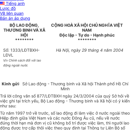
Tiếng anh
Lược đồ
VB liên quan
Bản án áp dụng
BỘ LAO ĐỘNG,
CỘNG HOÀ XÃ HỘI CHỦ NGHĨA VIỆT
THƯƠNG BINH VÀ XÃ
NAM
HỘI
Độc lập - Tự do - Hạnh phúc
********
********
Số: 1333/LĐTBXH-
Hà Nội, ngày 29 tháng 4 năm 2004
LĐVL
V/v Chính sách đối với lao
động ngoài nước
Kính
gửi
: Sở Lao động - Thương binh và Xã hội Thành phố Hồ Chí
Minh
Trả lời công văn số 877/LĐTBXH ngày 24/3/2004 của quý Sở hỏi về
việc ghi tại trích yếu, Bộ Lao động - Thương binh và Xã hội có ý kiến
như sau:
Từ năm 1997 trở về trước, số lao động đi làm việc ở nước ngoài theo
Hiệp định giữa Việt Nam và các nước Đông Âu cũ, nếu về nước
đúng thời hạn mà đơn vị cũ không bố trí được việc làm, thì người lao
động được trợ cấp thôi việc theo quy định tại Thông tư Liên Bộ số