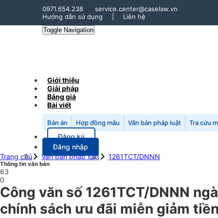
0971.654.238
service.center@caselaw.vn
Hướng dẫn sử dụng
|
Liên hệ
Toggle Navigation
Giới thiệu
Giải pháp
Bảng giá
Bài viết
Bản án
Hợp đồng mẫu
Văn bản pháp luật
Tra cứu 
Đăng ký
Đăng nhập
Trang chủ
Văn bản pháp luật
1261TCT/DNNN
Thông tin văn bản
63
0
Công văn số 1261TCT/DNNN ngày
chính sách ưu đãi miễn giảm tiền