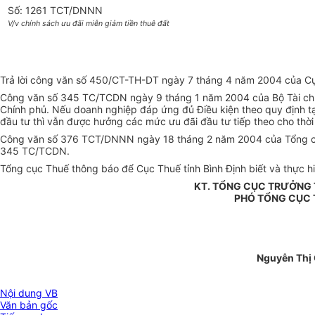
Số: 1261 TCT/DNNN
V/v chính sách ưu đãi miễn giảm tiền thuê đất
Trả lời công văn số 450/CT-TH-DT ngày 7 tháng 4 năm 2004 của Cục 
Công văn số 345 TC/TCDN ngày 9 tháng 1 năm 2004 của Bộ Tài chín
Chính phủ. Nếu doanh nghiệp đáp ứng đủ Điều kiện theo quy định tạ
đầu tư thì vẫn được hưởng các mức ưu đãi đầu tư tiếp theo cho thời 
Công văn số 376 TCT/DNNN ngày 18 tháng 2 năm 2004 của Tổng cục
345 TC/TCDN.
Tổng cục Thuế thông báo để Cục Thuế tỉnh Bình Định biết và thực hi
KT. TỔNG CỤC TRƯỞNG
PHÓ TỔNG CỤC
Nguyễn Thị
Nội dung VB
Văn bản gốc