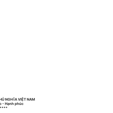
HỦ NGHĨA VIỆT NAM
do - Hạnh phúc
****