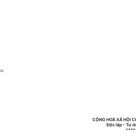
oc
CỘNG HOÀ XÃ HỘI C
Độc lập - Tự 
****