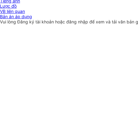
Tiếng anh
Lược đồ
VB liên quan
Bản án áp dụng
Vui lòng
Đăng ký
tài khoản hoặc
đăng nhập
để xem và tải văn bản 