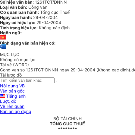
Số hiệu văn bản:
1261TCT/DNNN
Loại văn bản:
Công văn
Cơ quan ban hành:
Tổng cục Thuế
Ngày ban hành:
29-04-2004
Ngày có hiệu lực:
29-04-2004
Không xác định
Tình trạng hiệu lực:
Ngôn ngữ:
Định dạng văn bản hiện có:
MỤC LỤC
Không có mục lục
Tải về (WORD)
Cong van so 1261TCT-DNNN ngay 29-04-2004 (Khong xac dinh).d
Tải lược đồ
Nội dung VB
Văn bản gốc
Tiếng anh
Lược đồ
VB liên quan
Bản án áp dụng
BỘ TÀI CHÍNH
TỔNG CỤC THUẾ
********