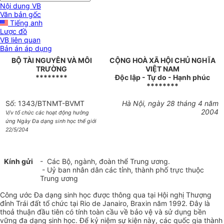
Nội dung VB
Văn bản gốc
Tiếng anh
Lược đồ
VB liên quan
Bản án áp dụng
BỘ TÀI NGUYÊN VÀ MÔI
CỘNG HOÀ XÃ HỘI CHỦ NGHĨA
TRƯỜNG
VIỆT NAM
********
Độc lập - Tự do - Hạnh phúc
********
Số: 1343/BTNMT-BVMT
Hà Nội, ngày 28 tháng 4 năm
2004
V/v tổ chức các hoạt động hưởng
ứng Ngày Đa dạng sinh học thế giới
22/5/204
Kính gửi
- Các Bộ, ngành, đoàn thể Trung ương.
- Uỷ ban nhân dân các tỉnh, thành phố trực thuộc
Trung ương
Công ước Đa dạng sinh học được thông qua tại Hội nghị Thượng
đỉnh Trái đất tổ chức tại Rio de Janairo, Braxin năm 1992. Đây là
thoả thuận đầu tiên có tính toàn cầu về bảo vệ và sử dụng bền
vững đa dạng sinh học. Để kỷ niệm sự kiện này, các quốc gia thành