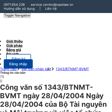
0971.654.238
service.center@caselaw.vn
Hướng dẫn sử dụng
|
Liên hệ
Toggle Navigation
Giới thiệu
Giải pháp
Bảng giá
Bài viết
Đăng ký
Đăng nhập
Trang chủ
Văn bản pháp luật
1343/BTNMT-BVMT
Thông tin văn bản
75
0
Công văn số 1343/BTNMT-
BVMT ngày 28/04/2004 Ngày
28/04/2004 của Bộ Tài nguyên