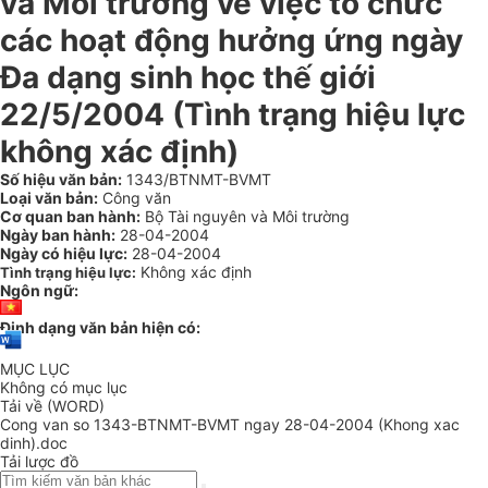
và Môi trường về việc tổ chức
các hoạt động hưởng ứng ngày
Đa dạng sinh học thế giới
22/5/2004 (Tình trạng hiệu lực
không xác định)
Số hiệu văn bản:
1343/BTNMT-BVMT
Loại văn bản:
Công văn
Cơ quan ban hành:
Bộ Tài nguyên và Môi trường
Ngày ban hành:
28-04-2004
Ngày có hiệu lực:
28-04-2004
Không xác định
Tình trạng hiệu lực:
Ngôn ngữ:
Định dạng văn bản hiện có:
MỤC LỤC
Không có mục lục
Tải về (WORD)
Cong van so 1343-BTNMT-BVMT ngay 28-04-2004 (Khong xac
dinh).doc
Tải lược đồ