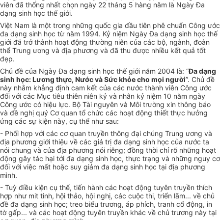
viên đã thống nhất chọn ngày 22 tháng 5 hàng năm là Ngày Đa
dạng sinh học thế giới.
Việt Nam là một trong những quốc gia đầu tiên phê chuẩn Công ước
đa dạng sinh học từ năm 1994. Kỷ niệm Ngày Đa dạng sinh học thế
giới đã trở thành hoạt động thường niên của các bộ, ngành, đoàn
thể Trung ương và địa phương và đã thu được nhiều kết quả tốt
đẹp.
Chủ đề của Ngày Đa dạng sinh học thế giới năm 2004 là: “
Đa dạng
sinh học: Lương thực, Nước và Sức khỏe cho mọi người
”. Chủ đề
này nhằm khẳng định cam kết của các nước thành viên Công ước
đối với các Mục tiêu thiên niên kỷ và nhân kỷ niệm 10 năm ngày
Công ước có hiệu lực. Bộ Tài nguyên và Môi trường xin thông báo
và đề nghị quý Cơ quan tổ chức các hoạt động thiết thực hưởng
ứng các sự kiện này, cụ thể như sau:
- Phối hợp với các cơ quan truyền thông đại chúng Trung ương và
địa phương giới thiệu về các giá trị đa dạng sinh học của nước ta
nói chung và của địa phương nói riêng; đồng thời chỉ rõ những hoạt
động gây tác hại tới đa dạng sinh học, thực trạng và những nguy cơ
đối với việc mất hoặc suy giảm đa dạng sinh học tại địa phương
mình.
- Tuỳ điều kiện cụ thể, tiến hành các hoạt động tuyên truyền thích
hợp như mit tinh, hội thảo, hội nghị, các cuộc thi, triển lãm... về chủ
đề đa dạng sinh học; treo biểu trương, áp phích, tranh cổ động, in
tờ gấp... và các hoạt động tuyên truyền khác về chủ trương này tại