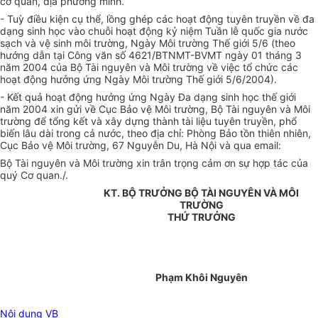
cơ quan, địa phương mình.
- Tuỳ điều kiện cụ thể, lồng ghép các hoạt động tuyên truyền về đa
dạng sinh học vào chuỗi hoạt động kỷ niệm Tuần lễ quốc gia nước
sạch và vệ sinh môi trường, Ngày Môi trường Thế giới 5/6 (theo
hướng dẫn tại Công văn số 4621/BTNMT-BVMT ngày 01 tháng 3
năm 2004 của Bộ Tài nguyên và Môi trường về việc tổ chức các
hoạt động hưởng ứng Ngày Môi trường Thế giới 5/6/2004).
- Kết quả hoạt động hưởng ứng Ngày Đa dạng sinh học thế giới
năm 2004 xin gửi về Cục Bảo vệ Môi trường, Bộ Tài nguyên và Môi
trường để tổng kết và xây dựng thành tài liệu tuyên truyền, phổ
biến lâu dài trong cả nước, theo địa chỉ: Phòng Bảo tồn thiên nhiên,
Cục Bảo vệ Môi trường, 67 Nguyễn Du, Hà Nội và qua email:
Bộ Tài nguyên và Môi trường xin trân trọng cảm ơn sự hợp tác của
quý Cơ quan./.
KT. BỘ TRƯỞNG BỘ TÀI NGUYÊN VÀ MÔI
TRƯỜNG
THỨ TRƯỞNG
Phạm Khôi Nguyên
Nội dung VB