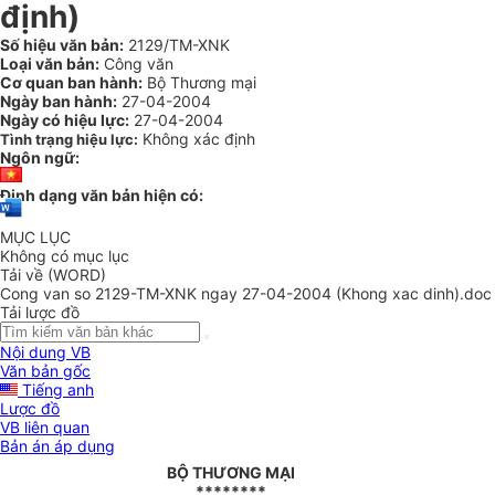
định)
Số hiệu văn bản:
2129/TM-XNK
Loại văn bản:
Công văn
Cơ quan ban hành:
Bộ Thương mại
Ngày ban hành:
27-04-2004
Ngày có hiệu lực:
27-04-2004
Không xác định
Tình trạng hiệu lực:
Ngôn ngữ:
Định dạng văn bản hiện có:
MỤC LỤC
Không có mục lục
Tải về (WORD)
Cong van so 2129-TM-XNK ngay 27-04-2004 (Khong xac dinh).doc
Tải lược đồ
Nội dung VB
Văn bản gốc
Tiếng anh
Lược đồ
VB liên quan
Bản án áp dụng
BỘ THƯƠNG MẠI
********