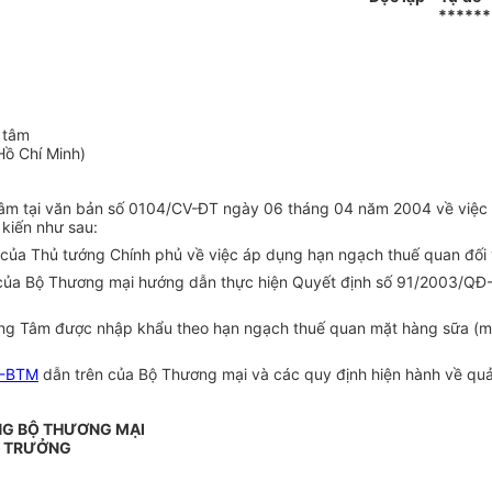
******
 tâm
Hồ Chí Minh)
âm tại văn bản số 0104/CV-ĐT ngày 06 tháng 04 năm 2004 về việc 
kiến như sau:
a Thủ tướng Chính phủ về việc áp dụng hạn ngạch thuế quan đối v
ủa Bộ Thương mại hướng dẫn thực hiện Quyết định số 91/2003/QĐ-
 Tâm được nhập khẩu theo hạn ngạch thuế quan mặt hàng sữa (mã s
T-BTM
dẫn trên của Bộ Thương mại và các quy định hiện hành về quả
NG BỘ THƯƠNG MẠI
 TRƯỞNG