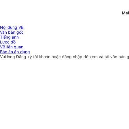
Mai
Nội dung VB
Văn bản gốc
Tiếng anh
Lược đồ
VB liên quan
Bản án áp dụng
Vui lòng
Đăng ký
tài khoản hoặc
đăng nhập
để xem và tải văn bản 