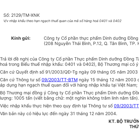
Số: 2129/TM-XNK
V/v nhập khẩu theo hạn ngạch thuế quan của mã số hàng hoá 0401 và 0402
Kính gửi:
Công ty Cổ phần thực phẩm Dinh dưỡng Đồng
(208 Nguyễn Thái Bình, P.12, Q. Tân Bình, TP. 
Trả lời đề nghị của Công ty Cổ phần Thực phẩm Dinh dưỡng Đồng T
hoá trong Biểu thuế nhập khẩu: 0401 và 0402), Bộ Thương mại có ý 
Căn cứ Quyết định số 91/2003/QĐ-Tg ngày 09 tháng 05 năm 2003 củ
Căn cứ Thông tư số
09/2003/TT-BTM
ngày 15 tháng 12 năm 2003 c
áp dụng hạn ngạch thuế quan đối với hàng nhập khẩu tại Việt Nam;
Bộ Thương mại đồng ý Công ty Cổ phần Thực phẩm Dinh dưỡng Đồng
lượng: 1005 tấn (viết bằng chữ: một nghìn không trăm linh năm tấn).
Việc nhập khẩu thực hiện theo quy định tại Thông tư số
09/2003/T
Văn bản này có hiệu lực đến ngày 31 tháng 12 năm 2004.
KT. BỘ TRƯỞ
THỨ