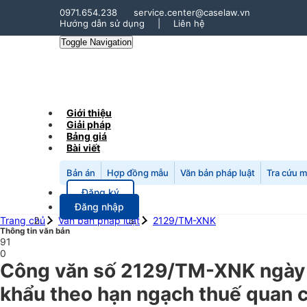
0971.654.238
service.center@caselaw.vn
Hướng dẫn sử dụng
|
Liên hệ
Toggle Navigation
Giới thiệu
Giải pháp
Bảng giá
Bài viết
Bản án
Hợp đồng mẫu
Văn bản pháp luật
Tra cứu 
Đăng ký
Đăng nhập
Trang chủ
Văn bản pháp luật
2129/TM-XNK
Thông tin văn bản
91
0
Công văn số 2129/TM-XNK ngày 
khẩu theo hạn ngạch thuế quan c