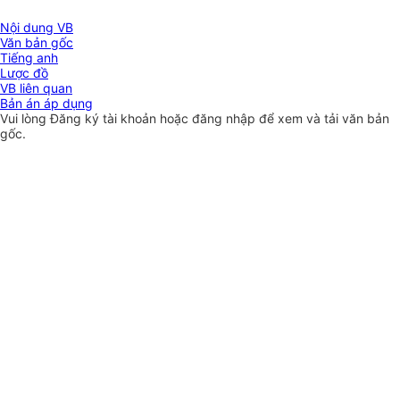
Nội dung VB
Văn bản gốc
Tiếng anh
Lược đồ
VB liên quan
Bản án áp dụng
Vui lòng
Đăng ký
tài khoản hoặc
đăng nhập
để xem và tải văn bản
gốc.