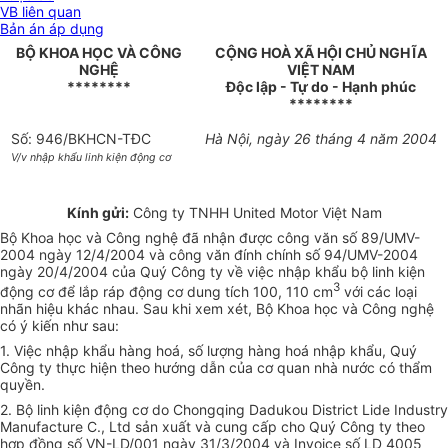
VB liên quan
Bản án áp dụng
BỘ KHOA HỌC VÀ CÔNG
CỘNG HOÀ XÃ HỘI CHỦ NGHĨA
NGHỆ
VIỆT NAM
********
Độc lập - Tự do - Hạnh phúc
********
Số: 946/BKHCN-TĐC
Hà Nội, ngày 26 tháng 4 năm 2004
V/v nhập khẩu linh kiện động cơ
Kính gửi:
Công ty TNHH United Motor Việt Nam
Bộ Khoa học và Công nghệ đã nhận được công văn số 89/UMV-
2004 ngày 12/4/2004 và công văn đính chính số 94/UMV-2004
ngày 20/4/2004 của Quý Công ty về việc nhập khẩu bộ linh kiện
3
động cơ để lắp ráp động cơ dung tích 100, 110 cm
với các loại
nhãn hiệu khác nhau. Sau khi xem xét, Bộ Khoa học và Công nghệ
có ý kiến như sau:
1. Việc nhập khẩu hàng hoá, số lượng hàng hoá nhập khẩu, Quý
Công ty thực hiện theo hướng dẫn của cơ quan nhà nước có thẩm
quyền.
2. Bộ linh kiện động cơ do Chongqing Dadukou District Lide Industry
Manufacture C., Ltd sản xuất và cung cấp cho Quý Công ty theo
hợp đồng số VN-LD/001 ngày 31/3/2004 và Invoice số LD 4005