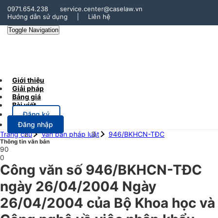
0971.654.238
service.center@caselaw.vn
Hướng dẫn sử dụng
|
Liên hệ
Toggle Navigation
Giới thiệu
Giải pháp
Bảng giá
Bài viết
Đăng ký
Đăng nhập
Trang chủ
Văn bản pháp luật
946/BKHCN-TĐC
Thông tin văn bản
90
0
Công văn số 946/BKHCN-TĐC
ngày 26/04/2004 Ngày
26/04/2004 của Bộ Khoa học và