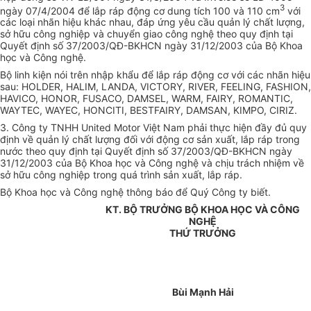
3
ngày 07/4/2004 để lắp ráp động cơ dung tích 100 và 110 cm
với
các loại nhãn hiệu khác nhau, đáp ứng yêu cầu quản lý chất lượng,
sở hữu công nghiệp và chuyển giao công nghệ theo quy định tại
Quyết định số 37/2003/QĐ-BKHCN ngày 31/12/2003 của Bộ Khoa
học và Công nghệ.
Bộ linh kiện nói trên nhập khẩu để lắp ráp động cơ với các nhãn hiệu
sau: HOLDER, HALIM, LANDA, VICTORY, RIVER, FEELING, FASHION,
HAVICO, HONOR, FUSACO, DAMSEL, WARM, FAIRY, ROMANTIC,
WAYTEC, WAYEC, HONCITI, BESTFAIRY, DAMSAN, KIMPO, CIRIZ.
3. Công ty TNHH United Motor Việt Nam phải thực hiện đầy đủ quy
định về quản lý chất lượng đối với động cơ sản xuất, lắp ráp trong
nước theo quy định tại Quyết định số 37/2003/QĐ-BKHCN ngày
31/12/2003 của Bộ Khoa học và Công nghệ và chịu trách nhiệm về
sở hữu công nghiệp trong quá trình sản xuất, lắp ráp.
Bộ Khoa học và Công nghệ thông báo để Quý Công ty biết.
KT. BỘ TRƯỞNG BỘ KHOA HỌC VÀ CÔNG
NGHỆ
THỨ TRƯỞNG
Bùi Mạnh Hải