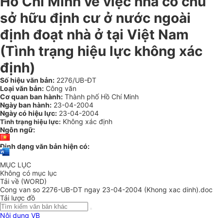
Hồ Chí Minh về việc nhà có chủ
sở hữu định cư ở nước ngoài
định đoạt nhà ở tại Việt Nam
(Tình trạng hiệu lực không xác
định)
Số hiệu văn bản:
2276/UB-ĐT
Loại văn bản:
Công văn
Cơ quan ban hành:
Thành phố Hồ Chí Minh
Ngày ban hành:
23-04-2004
Ngày có hiệu lực:
23-04-2004
Không xác định
Tình trạng hiệu lực:
Ngôn ngữ:
Định dạng văn bản hiện có:
MỤC LỤC
Không có mục lục
Tải về (WORD)
Cong van so 2276-UB-DT ngay 23-04-2004 (Khong xac dinh).doc
Tải lược đồ
Nội dung VB