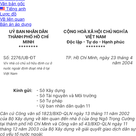
Văn bản gốc
Tiếng anh
Lược đồ
VB liên quan
Bản án áp dụng
UỶ BAN NHÂN DÂN
CỘNG HOÀ XÃ HỘI CHỦ NGHĨA
THÀNH PHỐ HỒ CHÍ
VIỆT NAM
MINH
Độc lập - Tự do - Hạnh phúc
********
********
Số: 2276/UB-ĐT
TP. Hồ Chí Minh, ngày 23 tháng 4
năm 2004
V/v nhà có chủ sở hữu định cư ở
nước ngoài định đoạt nhà ở tại
Việt Nam
Kính gửi:
- Sở Xây dựng
- Sở Tài nguyên và Môi trường
- Sở Tư pháp
- Uỷ ban nhân dân quận 11
Căn cứ Công văn số 1823/BXD-QLN ngày 13 tháng 11 năm 2002
của Bộ Xây dựng về liên quan đến nhà ở của ông Ngô Trọng Cường
tại thành phố Hồ Chí Minh và Công văn số 43/BXD-QLN ngày 11
tháng 12 năm 2003 của Bộ Xây dựng về giải quyết giao dịch dân sự
có yếu tố nước ngoài;