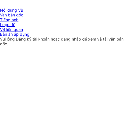
Nội dung VB
Văn bản gốc
Tiếng anh
Lược đồ
VB liên quan
Bản án áp dụng
Vui lòng
Đăng ký
tài khoản hoặc
đăng nhập
để xem và tải văn bản
gốc.