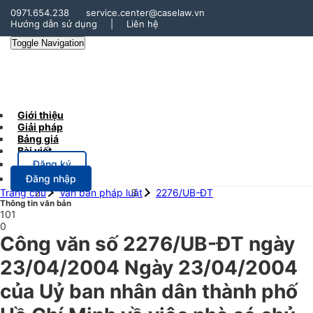
0971.654.238
service.center@caselaw.vn
Hướng dẫn sử dụng
|
Liên hệ
Toggle Navigation
Giới thiệu
Giải pháp
Bảng giá
Bài viết
Đăng ký
Đăng nhập
Trang chủ
Văn bản pháp luật
2276/UB-ĐT
Thông tin văn bản
101
0
Công văn số 2276/UB-ĐT ngày
23/04/2004 Ngày 23/04/2004
của Uỷ ban nhân dân thành phố