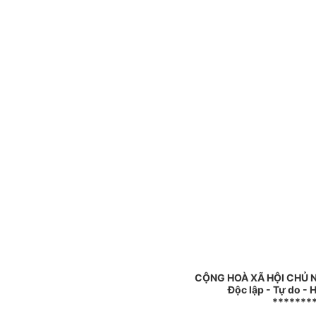
CỘNG HOÀ XÃ HỘI CHỦ 
Độc lập - Tự do -
*******