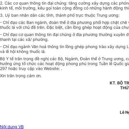
2. Các cơ quan thông tin đại chúng: tăng cường xây dựng các phóng 
kinh tế, môi trường, kêu gọi toàn cộng đồng có những hành động thi
3. Uỷ ban nhân dân các tỉnh, thành phố trực thuộc Trung ương:
- Chỉ đạo các Ban ngành, đoàn thể ở địa phương phối hợp chặt chẽ vớ
thuốc lá với chủ đề trên. Đặc biệt, cần lồng ghép hoạt động của ch
- Chỉ đạo cơ quan thông tin đại chúng ở địa phương thường xuyên đăn
thanh tại các xã/ phường.
- Chỉ đạo ngành Văn hoá thông tin lồng ghép phong trào xây dựng 
và lễ hội không thuốc lá.
Bộ Y tế trân trọng đề nghị các Bộ, Ngành, Đoàn thể ở Trung ương, 
hưởng ứng tổ chức các hoạt động phong phú trong Tuần lễ Quốc gia K
297 hoặc truy cập vào Website: .
Xin trân trọng cảm ơn.
KT. BỘ T
THỨ
Lê N
Nội dung VB