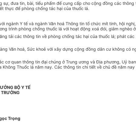
sự, đưa tin, bài, tiểu phẩm để cung cấp cho cộng đồng các thông tin
ết thực để phòng chống tác hại của thuốc lá.
i ngành Y tế và ngành Văn hoá Thông tin tổ chức mít tinh, hội nghị, 
ương trình phòng chống thuốc lá với hoạt động xoá đói, giảm nghèo 
g tải các thông tin về phòng chống tác hại của thuốc lá; phát các b
Làng Văn hoá, Sức khoẻ với xây dựng cộng đồng dân cư không có ng
các cơ quan thông tin đại chúng ở Trung ương và Địa phương, Uỷ ba
hông Thuốc lá năm nay. Các thông tin chi tiết về chủ đề năm nay xin
RƯỞNG BỘ Y TẾ
 TRƯỞNG
gọc Trọng