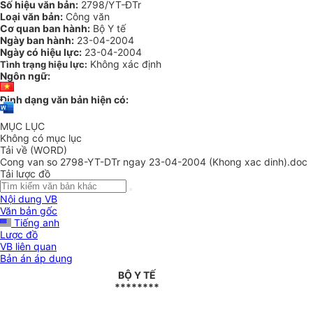
Số hiệu văn bản:
2798/YT-ĐTr
Loại văn bản:
Công văn
Cơ quan ban hành:
Bộ Y tế
Ngày ban hành:
23-04-2004
Ngày có hiệu lực:
23-04-2004
Không xác định
Tình trạng hiệu lực:
Ngôn ngữ:
Định dạng văn bản hiện có:
MỤC LỤC
Không có mục lục
Tải về (WORD)
Cong van so 2798-YT-DTr ngay 23-04-2004 (Khong xac dinh).doc
Tải lược đồ
Nội dung VB
Văn bản gốc
Tiếng anh
Lược đồ
VB liên quan
Bản án áp dụng
BỘ Y TẾ
********