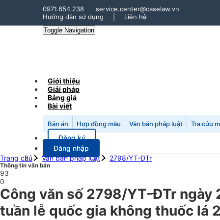
0971.654.238
service.center@caselaw.vn
Hướng dẫn sử dụng
|
Liên hệ
Toggle Navigation
Giới thiệu
Giải pháp
Bảng giá
Bài viết
Bản án
Hợp đồng mẫu
Văn bản pháp luật
Tra cứu 
Đăng ký
Đăng nhập
Trang chủ
Văn bản pháp luật
2798/YT-ĐTr
Thông tin văn bản
93
0
Công văn số 2798/YT-ĐTr ngày 
tuần lễ quốc gia không thuốc lá 