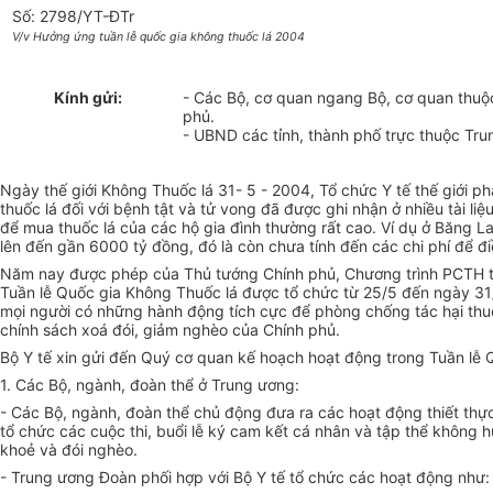
Số: 2798/YT-ĐTr
V/v Hưởng ứng tuần lễ quốc gia không thuốc lá 2004
Kính gửi:
- Các Bộ, cơ quan ngang Bộ, cơ quan thuộ
phủ.
- UBND các tỉnh, thành phố trực thuộc Tr
Ngày thế giới Không Thuốc lá 31- 5 - 2004, Tổ chức Y tế thế giới p
thuốc lá đối với bệnh tật và tử vong đã được ghi nhận ở nhiều tài li
để mua thuốc lá của các hộ gia đình thường rất cao. Ví dụ ở Băng La
lên đến gần 6000 tỷ đồng, đó là còn chưa tính đến các chi phí để đi
Năm nay được phép của Thủ tướng Chính phủ, Chương trình PCTH th
Tuần lễ Quốc gia Không Thuốc lá được tổ chức từ 25/5 đến ngày 31
mọi người có những hành động tích cực để phòng chống tác hại thuốc
chính sách xoá đói, giảm nghèo của Chính phủ.
Bộ Y tế xin gửi đến Quý cơ quan kế hoạch hoạt động trong Tuần lễ
1. Các Bộ, ngành, đoàn thể ở Trung ương:
- Các Bộ, ngành, đoàn thể chủ động đưa ra các hoạt động thiết thực
tổ chức các cuộc thi, buổi lễ ký cam kết cá nhân và tập thể không hú
khoẻ và đói nghèo.
- Trung ương Đoàn phối hợp với Bộ Y tế tổ chức các hoạt động như: 