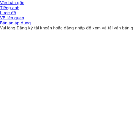
Văn bản gốc
Tiếng anh
Lược đồ
VB liên quan
Bản án áp dụng
Vui lòng
Đăng ký
tài khoản hoặc
đăng nhập
để xem và tải văn bản 