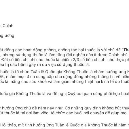
c Chính
ung ương
hát động các hoạt động phòng, chống tác hại thuốc lá với chủ đề “
Th
ệu, nhưng sử dụng thuốc lá làm tăng đói nghèo còn ít được Chính phủ 
 Đét số tiền chi phí cho thuốc lá chiếm 2/3 số tiền chi phí cho thực
ều trị các bệnh gây ra do việc sử dụng thuốc lá.
uốc lá tổ chức Tuần lễ Quốc gia Không Thuốc lá nhằm hưởng ứng Ng
/5, nhằm mục đích cung cấp cho cộng đồng những thông tin về hiểm 
 lá, nâng cao sức khoẻ và làm giảm những thiệt hại kinh tế do thuố
 Quốc gia Không Thuốc là và đề nghị Quý cơ quan cùng phối hợp hoạ
 hưởng ứng chủ đề năm nay như: Có những quy định không hút thuốc l
t thuốc lá tại nơi làm việc; tổ chức các buổi nói chuyện để giúp mọi
Hội thảo, mít tinh hưởng ứng Tuần lễ Quốc gia Không Thuốc lá năm n