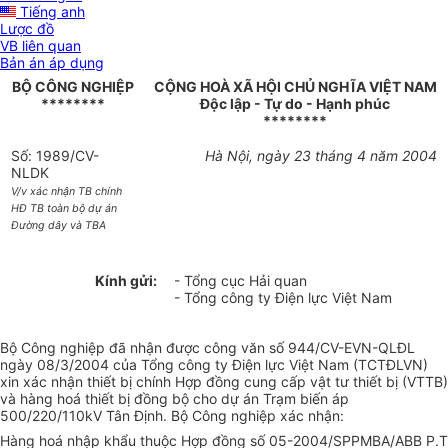
Tiếng anh
Lược đồ
VB liên quan
Bản án áp dụng
BỘ CÔNG NGHIỆP
CỘNG HOÀ XÃ HỘI CHỦ NGHĨA VIỆT NAM
********
Độc lập - Tự do - Hạnh phúc
********
Số: 1989/CV-
Hà Nội, ngày 23 tháng 4 năm 2004
NLDK
V/v xác nhận TB chính
HĐ TB toàn bộ dự án
Đường dây và TBA
Kính gửi:
- Tổng cục Hải quan
- Tổng công ty Điện lực Việt Nam
Bộ Công nghiệp đã nhận được công văn số 944/CV-EVN-QLĐL
ngày 08/3/2004 của Tổng công ty Điện lực Việt Nam (TCTĐLVN)
xin xác nhận thiết bị chính Hợp đồng cung cấp vật tư thiết bị (VTTB)
và hàng hoá thiết bị đồng bộ cho dự án Trạm biến áp
500/220/110kV Tân Định. Bộ Công nghiệp xác nhận:
Hàng hoá nhập khẩu thuộc Hợp đồng số 05-2004/SPPMBA/ABB P.T