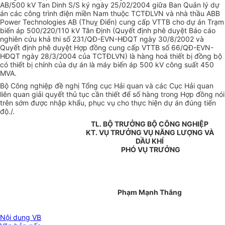
AB/500 kV Tan Dinh S/S ký ngày 25/02/2004 giữa Ban Quản lý dự
án các công trình điện miền Nam thuộc TCTĐLVN và nhà thầu ABB
Power Technologies AB (Thuỵ Điển) cung cấp VTTB cho dự án Trạm
biến áp 500/220/110 kV Tân Định (Quyết định phê duyệt Báo cáo
nghiên cứu khả thi số 231/QĐ-EVN-HĐQT ngày 30/8/2002 và
Quyết định phê duyệt Hợp đồng cung cấp VTTB số 66/QĐ-EVN-
HĐQT ngày 28/3/2004 của TCTĐLVN) là hàng hoá thiết bị đồng bộ
có thiết bị chính của dự án là máy biến áp 500 kV công suất 450
MVA.
Bộ Công nghiệp đề nghị Tổng cục Hải quan và các Cục Hải quan
liên quan giải quyết thủ tục cần thiết để số hàng trong Hợp đồng nói
trên sớm được nhập khẩu, phục vụ cho thực hiện dự án đúng tiến
độ./.
TL. BỘ TRƯỞNG BỘ CÔNG NGHIỆP
KT. VỤ TRƯỞNG VỤ NĂNG LƯỢNG VÀ
DẦU KHÍ
PHÓ VỤ TRƯỞNG
Phạm Mạnh Thắng
Nội dung VB