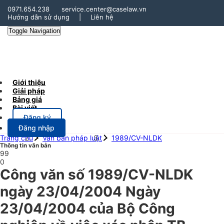
0971.654.238
service.center@caselaw.vn
Hướng dẫn sử dụng
|
Liên hệ
Toggle Navigation
Giới thiệu
Giải pháp
Bảng giá
Bài viết
Đăng ký
Đăng nhập
Trang chủ
Văn bản pháp luật
1989/CV-NLDK
Thông tin văn bản
99
0
Công văn số 1989/CV-NLDK
ngày 23/04/2004 Ngày
23/04/2004 của Bộ Công