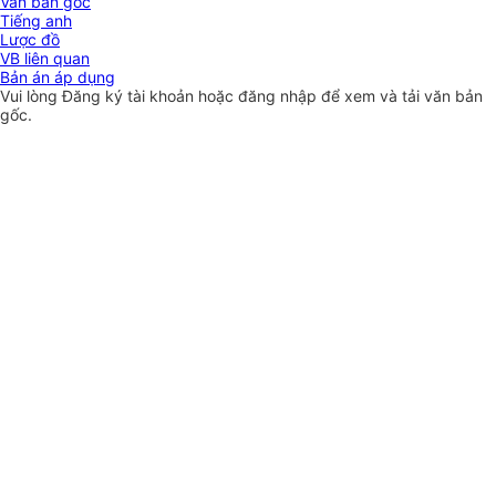
Văn bản gốc
Tiếng anh
Lược đồ
VB liên quan
Bản án áp dụng
Vui lòng
Đăng ký
tài khoản hoặc
đăng nhập
để xem và tải văn bản
gốc.