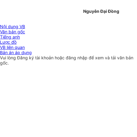
Nguyễn Đại Đồng
Nội dung VB
Văn bản gốc
Tiếng anh
Lược đồ
VB liên quan
Bản án áp dụng
Vui lòng
Đăng ký
tài khoản hoặc
đăng nhập
để xem và tải văn bản
gốc.