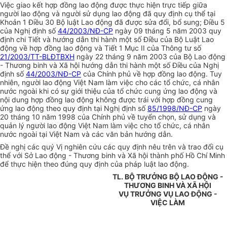
Việc giao kết hợp đồng lao động được thực hiện trực tiếp giữa
người lao động và người sử dụng lao động đã quy định cụ thể tại
Khoản 1 Điều 30 Bộ luật Lao động đã được sửa đổi, bổ sung; Điều 5
của Nghị định số
44/2003/NĐ-CP
ngày 09 tháng 5 năm 2003 quy
định chi Tiết và hướng dẫn thi hành một số Điều của Bộ Luật Lao
động về hợp đồng lao động và Tiết 1 Mục II của Thông tư số
21/2003/TT-BLĐTBXH
ngày 22 tháng 9 năm 2003 của Bộ Lao động
- Thương binh và Xã hội hướng dẫn thi hành một số Điều của Nghị
định số
44/2003/NĐ-CP
của Chính phủ về hợp đồng lao động. Tuy
nhiên, người lao động Việt Nam làm việc cho các tổ chức, cá nhân
nước ngoài khi có sự giới thiệu của tổ chức cung ứng lao động và
nội dung hợp đồng lao động không được trái với hợp đồng cung
ứng lao động theo quy định tại Nghị định số
85/1998/NĐ-CP
ngày
20 tháng 10 năm 1998 của Chính phủ về tuyển chọn, sử dụng và
quản lý người lao động Việt Nam làm việc cho tổ chức, cá nhân
nước ngoài tại Việt Nam và các văn bản hướng dẫn.
Đề nghị các quý Vị nghiên cứu các quy định nêu trên và trao đổi cụ
thể với Sở Lao động - Thương binh và Xã hội thành phố Hồ Chí Minh
để thực hiện theo đúng quy định của pháp luật lao động.
TL. BỘ TRƯỞNG BỘ LAO ĐỘNG -
THƯƠNG BINH VÀ XÃ HỘI
VỤ TRƯỞNG VỤ LAO ĐỘNG -
VIỆC LÀM