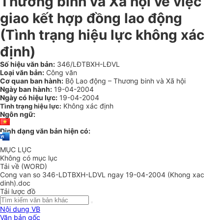
Thương binh và Xã hội về việc
giao kết hợp đồng lao động
(Tình trạng hiệu lực không xác
định)
Số hiệu văn bản:
346/LĐTBXH-LĐVL
Loại văn bản:
Công văn
Cơ quan ban hành:
Bộ Lao động – Thương binh và Xã hội
Ngày ban hành:
19-04-2004
Ngày có hiệu lực:
19-04-2004
Không xác định
Tình trạng hiệu lực:
Ngôn ngữ:
Định dạng văn bản hiện có:
MỤC LỤC
Không có mục lục
Tải về (WORD)
Cong van so 346-LDTBXH-LDVL ngay 19-04-2004 (Khong xac
dinh).doc
Tải lược đồ
Nội dung VB
Văn bản gốc