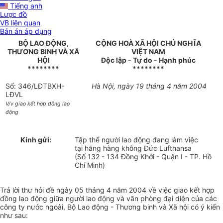
Tiếng anh
Lược đồ
VB liên quan
Bản án áp dụng
BỘ LAO ĐỘNG,
CỘNG HOÀ XÃ HỘI CHỦ NGHĨA
THƯƠNG BINH VÀ XÃ
VIỆT NAM
HỘI
Độc lập - Tự do - Hạnh phúc
********
********
Số: 346/LĐTBXH-
Hà Nội, ngày 19 tháng 4 năm 2004
LĐVL
V/v giao kết hợp đồng lao
động
Kính gửi:
Tập thể người lao động đang làm việc
tại hãng hàng không Đức Lufthansa
(Số 132 - 134 Đồng Khởi - Quận I - TP. Hồ
Chí Minh)
Trả lời thư hỏi đề ngày 05 tháng 4 năm 2004 về việc giao kết hợp
đồng lao động giữa người lao động và văn phòng đại diện của các
công ty nước ngoài, Bộ Lao động - Thương binh và Xã hội có ý kiến
như sau: