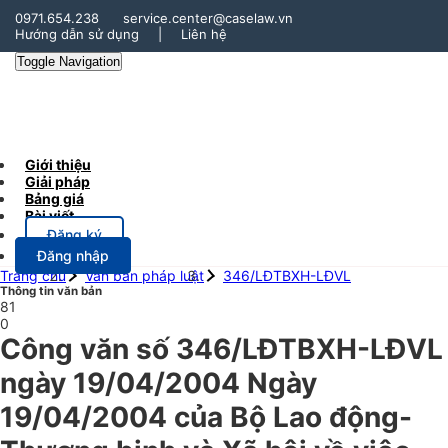
0971.654.238
service.center@caselaw.vn
Hướng dẫn sử dụng
|
Liên hệ
Toggle Navigation
Giới thiệu
Giải pháp
Bảng giá
Bài viết
Đăng ký
Đăng nhập
Trang chủ
Văn bản pháp luật
346/LĐTBXH-LĐVL
Thông tin văn bản
81
0
Công văn số 346/LĐTBXH-LĐVL
ngày 19/04/2004 Ngày
19/04/2004 của Bộ Lao động-