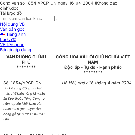
Cong van so 1854-VPCP-CN ngay 16-04-2004 (Khong xac
dinh).doc
Tải lược đồ
Nội dung VB
Văn bản gốc
Tiếng anh
Lược đồ
VB liên quan
Bản án áp dụng
VĂN PHÒNG CHÍNH
CỘNG HOÀ XÃ HỘI CHỦ NGHĨA VIỆT
PHỦ
NAM
********
Độc lập - Tự do - Hạnh phúc
********
Số: 1854/VPCP-CN
Hà Nội, ngày 16 tháng 4 năm 2004
V/v bổ sung Công ty khai
thác chế biến nông lâm sản
Ea Súp thuộc Tổng Công ty
Lâm nghiệp Việt Nam vào
danh sách giải quyết tồn
đọng gỗ tại nước CHDCND
Lào