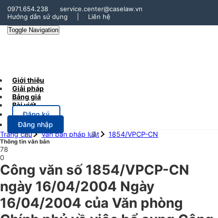
0971.654.238
service.center@caselaw.vn
Hướng dẫn sử dụng
|
Liên hệ
Toggle Navigation
Giới thiệu
Giải pháp
Bảng giá
Bài viết
Đăng ký
Đăng nhập
Trang chủ
Văn bản pháp luật
1854/VPCP-CN
Thông tin văn bản
78
0
Công văn số 1854/VPCP-CN
ngày 16/04/2004 Ngày
16/04/2004 của Văn phòng