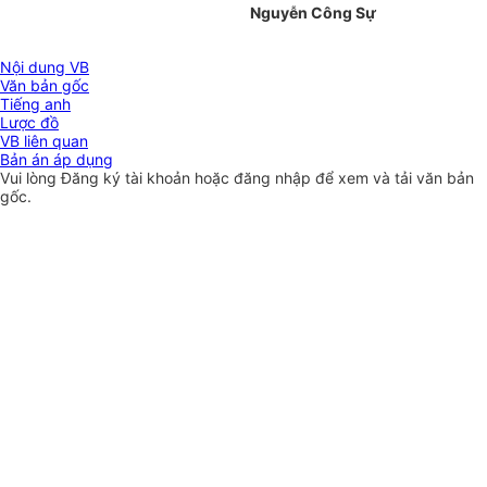
Nguyễn Công Sự
Nội dung VB
Văn bản gốc
Tiếng anh
Lược đồ
VB liên quan
Bản án áp dụng
Vui lòng
Đăng ký
tài khoản hoặc
đăng nhập
để xem và tải văn bản
gốc.