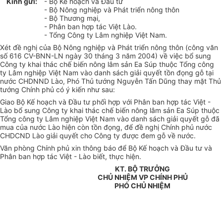
Kính gửi:
- Bộ Kế hoạch và Đầu tư
- Bộ Nông nghiệp và Phát triển nông thôn
- Bộ Thương mại,
- Phân ban hợp tác Việt Lào.
- Tổng Công ty Lâm nghiệp Việt Nam.
Xét đề nghị của Bộ Nông nghiệp và Phát triển nông thôn (công văn
số 616 CV-BNN-LN ngày 30 tháng 3 năm 2004) về việc bổ sung
Công ty khai thác chế biến nông lâm sản Ea Súp thuộc Tổng công
ty Lâm nghiệp Việt Nam vào danh sách giải quyết tồn đọng gỗ tại
nước CHDNND Lào, Phó Thủ tướng Nguyễn Tấn Dũng thay mặt Thủ
tướng Chính phủ có ý kiến như sau:
Giao Bộ Kế hoạch và Đầu tư phối hợp với Phân ban hợp tác Việt -
Lào bổ sung Công ty khai thác chế biến nông lâm sản Ea Súp thuộc
Tổng công ty Lâm nghiệp Việt Nam vào danh sách giải quyết gỗ đã
mua của nước Lào hiện còn tồn đọng, để đề nghị Chính phủ nước
CHDCND Lào giải quyết cho Công ty được đem gỗ về nước.
Văn phòng Chính phủ xin thông báo để Bộ Kế hoạch và Đầu tư và
Phân ban hợp tác Việt - Lào biết, thực hiện.
KT. BỘ TRƯỞNG
CHỦ NHIỆM VP CHÍNH PHỦ
PHÓ CHỦ NHIỆM