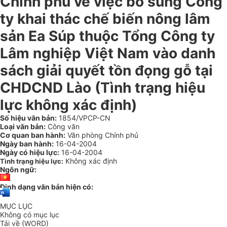
Chính phủ về việc bổ sung Công
ty khai thác chế biến nông lâm
sản Ea Súp thuộc Tổng Công ty
Lâm nghiệp Việt Nam vào danh
sách giải quyết tồn đọng gỗ tại
CHDCND Lào (Tình trạng hiệu
lực không xác định)
Số hiệu văn bản:
1854/VPCP-CN
Loại văn bản:
Công văn
Cơ quan ban hành:
Văn phòng Chính phủ
Ngày ban hành:
16-04-2004
Ngày có hiệu lực:
16-04-2004
Không xác định
Tình trạng hiệu lực:
Ngôn ngữ:
Định dạng văn bản hiện có:
MỤC LỤC
Không có mục lục
Tải về (WORD)