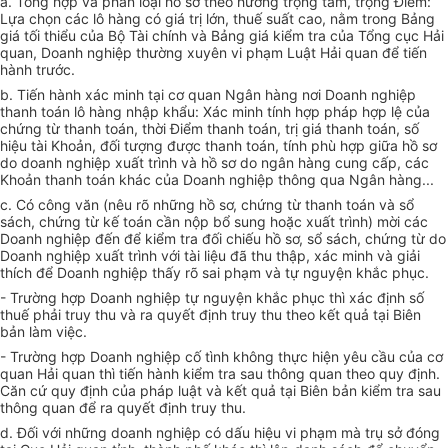
a. Tổng hợp và phân loại hồ sơ theo hướng trọng tâm, trọng Điểm:
Lựa chọn các lô hàng có giá trị lớn, thuế suất cao, nằm trong Bảng
giá tối thiểu của Bộ Tài chính và Bảng giá kiểm tra của Tổng cục Hải
quan, Doanh nghiệp thường xuyên vi phạm Luật Hải quan để tiến
hành trước.
b. Tiến hành xác minh tại cơ quan Ngân hàng nơi Doanh nghiệp
thanh toán lô hàng nhập khẩu: Xác minh tính hợp pháp hợp lệ của
chứng từ thanh toán, thời Điểm thanh toán, trị giá thanh toán, số
hiệu tài Khoản, đối tượng được thanh toán, tính phù hợp giữa hồ sơ
do doanh nghiệp xuất trình và hồ sơ do ngân hàng cung cấp, các
Khoản thanh toán khác của Doanh nghiệp thông qua Ngân hàng...
c. Có công văn (nêu rõ những hồ sơ, chứng từ thanh toán và sổ
sách, chứng từ kế toán cần nộp bổ sung hoặc xuất trình) mời các
Doanh nghiệp đến để kiểm tra đối chiếu hồ sơ, sổ sách, chứng từ do
Doanh nghiệp xuất trình với tài liệu đã thu thập, xác minh và giải
thích để Doanh nghiệp thấy rõ sai phạm và tự nguyện khắc phục.
- Trường hợp Doanh nghiệp tự nguyện khắc phục thì xác định số
thuế phải truy thu và ra quyết định truy thu theo kết quả tại Biên
bản làm việc.
- Trường hợp Doanh nghiệp cố tình không thực hiện yêu cầu của cơ
quan Hải quan thì tiến hành kiểm tra sau thông quan theo quy định.
Căn cứ quy định của pháp luật và kết quả tại Biên bản kiểm tra sau
thông quan để ra quyết định truy thu.
d. Đối với những doanh nghiệp có dấu hiệu vi phạm mà trụ sở đóng