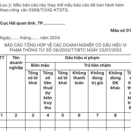
Lưu ý: Mẫu báo cáo này thay thế mẫu báo cáo đã ban hành kèm
theo công văn 5968/TCHQ-KTSTQ.
Cục Hải quan tỉnh, TP...................
Mẫu số 01
Ngày....... tháng....... năm 2004
BÁO CÁO TỔNG HỢP VỀ CÁC DOANH NGHIỆP CÓ DẤU HIỆU VI
PHẠM THÔNG TƯ SỐ 08/2002/TT/BTC NGÀY 23/01/2002
TT
Tên
Dấu hiệu vi phạm
doanh
Biên mậu
Trả tiền chậm
nghiệp
Tổng
Tổng
Tổng
Không
Không
Không
T
số tờ
số
số tờ
thanh
đúng
đúng
khai
tiền
khai
toán
trị giá
ĐK
t
thuế
khác
t
dự
kiến
k
truy
t
thu
t
1
2
3
4
5
6
7
8