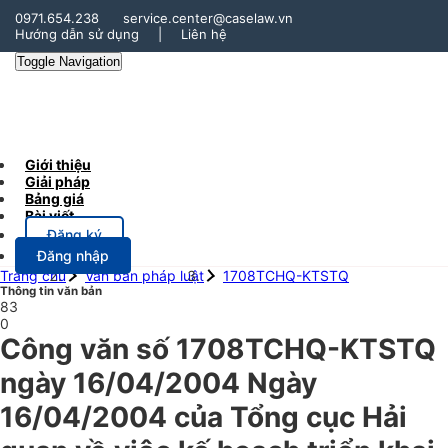
0971.654.238
service.center@caselaw.vn
Hướng dẫn sử dụng
|
Liên hệ
Toggle Navigation
Giới thiệu
Giải pháp
Bảng giá
Bài viết
Đăng ký
Đăng nhập
Trang chủ
Văn bản pháp luật
1708TCHQ-KTSTQ
Thông tin văn bản
83
0
Công văn số 1708TCHQ-KTSTQ
ngày 16/04/2004 Ngày
16/04/2004 của Tổng cục Hải