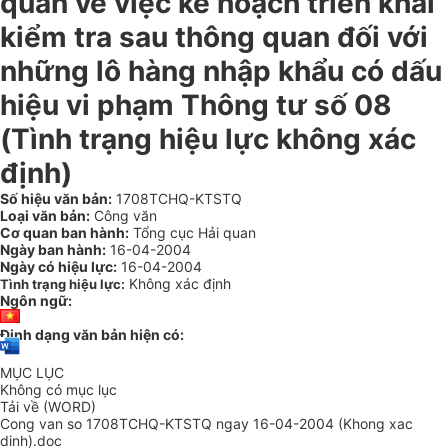
quan về việc kế hoạch triển khai
kiểm tra sau thông quan đối với
những lô hàng nhập khẩu có dấu
hiệu vi phạm Thông tư số 08
(Tình trạng hiệu lực không xác
định)
Số hiệu văn bản:
1708TCHQ-KTSTQ
Loại văn bản:
Công văn
Cơ quan ban hành:
Tổng cục Hải quan
Ngày ban hành:
16-04-2004
Ngày có hiệu lực:
16-04-2004
Không xác định
Tình trạng hiệu lực:
Ngôn ngữ:
Định dạng văn bản hiện có:
MỤC LỤC
Không có mục lục
Tải về (WORD)
Cong van so 1708TCHQ-KTSTQ ngay 16-04-2004 (Khong xac
dinh).doc