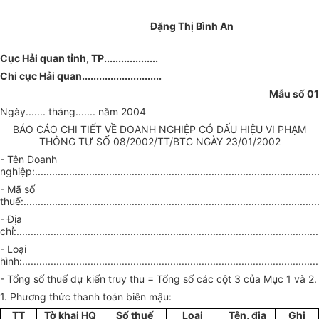
Đặng Thị Bình An
Cục Hải quan tỉnh, TP...................
Chi cục Hải quan............................
Mẫu số 01
Ngày....... tháng....... năm 2004
BÁO CÁO CHI TIẾT VỀ DOANH NGHIỆP CÓ DẤU HIỆU VI PHẠM
THÔNG TƯ SỐ 08/2002/TT/BTC NGÀY 23/01/2002
- Tên Doanh
nghiệp:....................................................................................................
- Mã số
thuế:........................................................................................................
- Địa
chỉ:..........................................................................................................
- Loại
hình:........................................................................................................
- Tổng số thuế dự kiến truy thu = Tổng số các cột 3 của Mục 1 và 2.
1. Phương thức thanh toán biên mậu:
TT
Tờ khai HQ
Số thuế
Loại
Tên, địa
Ghi