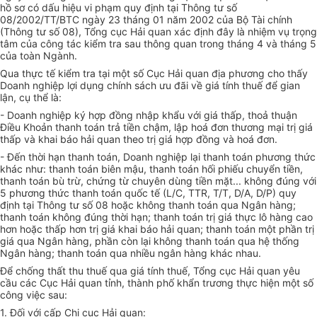
hồ sơ có dấu hiệu vi phạm quy định tại Thông tư số
08/2002/TT/BTC ngày 23 tháng 01 năm 2002 của Bộ Tài chính
(Thông tư số 08), Tổng cục Hải quan xác định đây là nhiệm vụ trọng
tâm của công tác kiểm tra sau thông quan trong tháng 4 và tháng 5
của toàn Ngành.
Qua thực tế kiểm tra tại một số Cục Hải quan địa phương cho thấy
Doanh nghiệp lợi dụng chính sách ưu đãi về giá tính thuế để gian
lận, cụ thể là:
- Doanh nghiệp ký hợp đồng nhập khẩu với giá thấp, thoả thuận
Điều Khoản thanh toán trả tiền chậm, lập hoá đơn thương mại trị giá
thấp và khai báo hải quan theo trị giá hợp đồng và hoá đơn.
- Đến thời hạn thanh toán, Doanh nghiệp lại thanh toán phương thức
khác như: thanh toán biên mậu, thanh toán hối phiếu chuyển tiền,
thanh toán bù trừ, chứng từ chuyên dùng tiền mặt... không đúng với
5 phương thức thanh toán quốc tế (L/C, TTR, T/T, D/A, D/P) quy
định tại Thông tư số 08 hoặc không thanh toán qua Ngân hàng;
thanh toán không đúng thời hạn; thanh toán trị giá thực lô hàng cao
hơn hoặc thấp hơn trị giá khai báo hải quan; thanh toán một phần trị
giá qua Ngân hàng, phần còn lại không thanh toán qua hệ thống
Ngân hàng; thanh toán qua nhiều ngân hàng khác nhau.
Để chống thất thu thuế qua giá tính thuế, Tổng cục Hải quan yêu
cầu các Cục Hải quan tỉnh, thành phố khẩn trương thực hiện một số
công việc sau:
1. Đối với cấp Chi cục Hải quan: