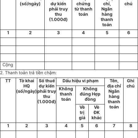
(số/ngày)
dự kiến
chứng
chỉ,
chú
phải truy
từ thanh
Ngân
thu
toán
hàng
(1.000đ)
thanh
toán
1
2
3
4
5
6
Cộng
2. Thanh toán trả tiền chậm:
TT
Tờ khai
Số thuế
Dấu hiệu vi phạm
Tên,
Ghi
HQ
dự kiến
địa chỉ
chú
Không
Không
(số/ngày)
phải truy
Ngân
thanh
đúng Hợp
thu
hàng
toán
đồng
(1.000đ)
thanh
toán
Về
Về
trị
ĐK
giá
khác
1
2
3
4
5
6
7
8