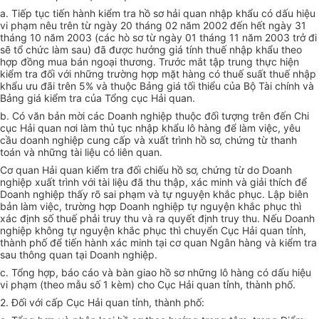
a. Tiếp tục tiến hành kiểm tra hồ sơ hải quan nhập khẩu có dấu hiệu
vi phạm nêu trên từ ngày 20 tháng 02 năm 2002 đến hết ngày 31
tháng 10 năm 2003 (các hò sơ từ ngày 01 tháng 11 năm 2003 trở đi
sẽ tổ chức làm sau) đã được hưởng giá tính thuế nhập khẩu theo
hợp đồng mua bán ngoại thương. Trước mắt tập trung thực hiện
kiểm tra đối với những trường hợp mặt hàng có thuế suất thuế nhập
khẩu ưu đãi trên 5% và thuộc Bảng giá tối thiểu của Bộ Tài chính và
Bảng giá kiểm tra của Tổng cục Hải quan.
b. Có văn bản mời các Doanh nghiệp thuộc đối tượng trên đến Chi
cục Hải quan nơi làm thủ tục nhập khẩu lô hàng để làm việc, yêu
cầu doanh nghiệp cung cấp và xuất trình hồ sơ, chứng từ thanh
toán và những tài liệu có liên quan.
Cơ quan Hải quan kiểm tra đối chiếu hồ sơ, chứng từ do Doanh
nghiệp xuất trình với tài liệu đã thu thập, xác minh và giải thích để
Doanh nghiệp thấy rõ sai phạm và tự nguyện khắc phục. Lập biên
bản làm việc, trường hợp Doanh nghiệp tự nguyện khắc phục thì
xác định số thuế phải truy thu và ra quyết định truy thu. Nếu Doanh
nghiệp không tự nguyện khắc phục thì chuyển Cục Hải quan tỉnh,
thành phố để tiến hành xác minh tại cơ quan Ngân hàng và kiểm tra
sau thông quan tại Doanh nghiệp.
c. Tổng hợp, báo cáo và bàn giao hồ sơ những lô hàng có dấu hiệu
vi phạm (theo mẫu số 1 kèm) cho Cục Hải quan tỉnh, thành phố.
2. Đối với cấp Cục Hải quan tỉnh, thành phố: