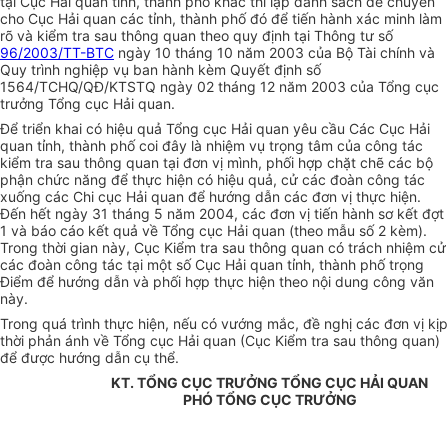
tại Cục Hải quan tỉnh, thành phố khác thì lập danh sách để chuyển
cho Cục Hải quan các tỉnh, thành phố đó để tiến hành xác minh làm
rõ và kiểm tra sau thông quan theo quy định tại Thông tư số
96/2003/TT-BTC
ngày 10 tháng 10 năm 2003 của Bộ Tài chính và
Quy trình nghiệp vụ ban hành kèm Quyết định số
1564/TCHQ/QĐ/KTSTQ ngày 02 tháng 12 năm 2003 của Tổng cục
trưởng Tổng cục Hải quan.
Để triển khai có hiệu quả Tổng cục Hải quan yêu cầu Các Cục Hải
quan tỉnh, thành phố coi đây là nhiệm vụ trọng tâm của công tác
kiểm tra sau thông quan tại đơn vị mình, phối hợp chặt chẽ các bộ
phận chức năng để thực hiện có hiệu quả, cử các đoàn công tác
xuống các Chi cục Hải quan để hướng dẫn các đơn vị thực hiện.
Đến hết ngày 31 tháng 5 năm 2004, các đơn vị tiến hành sơ kết đợt
1 và báo cáo kết quả về Tổng cục Hải quan (theo mẫu số 2 kèm).
Trong thời gian này, Cục Kiểm tra sau thông quan có trách nhiệm cử
các đoàn công tác tại một số Cục Hải quan tỉnh, thành phố trọng
Điểm để hướng dẫn và phối hợp thực hiện theo nội dung công văn
này.
Trong quá trình thực hiện, nếu có vướng mắc, đề nghị các đơn vị kịp
thời phản ánh về Tổng cục Hải quan (Cục Kiểm tra sau thông quan)
để được hướng dẫn cụ thể.
KT. TỔNG CỤC TRƯỞNG TỔNG CỤC HẢI QUAN
PHÓ TỔNG CỤC TRƯỞNG