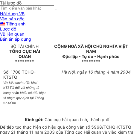
Tải lược đồ
Nội dung VB
Văn bản gốc
Tiếng anh
Lược đồ
VB liên quan
Bản án áp dụng
BỘ TÀI CHÍNH
CỘNG HOÀ XÃ HỘI CHỦ NGHĨA VIỆT
TỔNG CỤC HẢI
NAM
QUAN
Độc lập - Tự do - Hạnh phúc
********
********
Số: 1708 TCHQ-
Hà Nội, ngày 16 tháng 4 năm 2004
KTSTQ
V/v kế hoạch triển khai
KTSTQ đối với những lô
hàng nhập khẩu có dấu hiệu
vi phạm quy định tại Thông
tư số 08
Kính gửi:
Các cục hải quan tỉnh, thành phố
Để tiếp tục thực hiện có hiệu quả công văn số 5968/TCHQ-KTSTQ
ngày 21 tháng 11 năm 2003 của Tổng cục Hải quan về việc kiểm tra