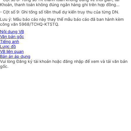
Khoản, thanh toán không đúng ngân hàng ghi trên hợp đồng...
- Cột số 9: Ghi tổng số tiền thuế dự kiến truy thu của từng DN.
Lưu ý: Mẫu báo cáo này thay thế mẫu báo cáo đã ban hành kèm
công văn 5968/TCHQ-KTSTQ.
Nội dung VB
Văn bản gốc
Tiếng anh
Lược đồ
VB liên quan
Bản án áp dụng
Vui lòng
Đăng ký
tài khoản hoặc
đăng nhập
để xem và tải văn bản
gốc.