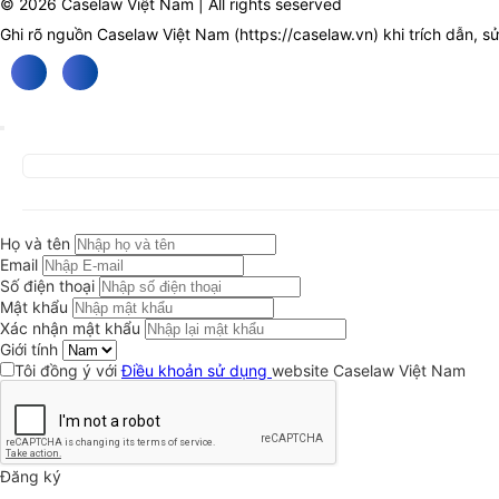
© 2026 Caselaw Việt Nam | All rights seserved
Ghi rõ nguồn Caselaw Việt Nam (
https://caselaw.vn
) khi trích dẫn, s
Họ và tên
Email
Số điện thoại
Mật khẩu
Xác nhận mật khẩu
Giới tính
Tôi đồng ý với
Điều khoản sử dụng
website Caselaw Việt Nam
Đăng ký