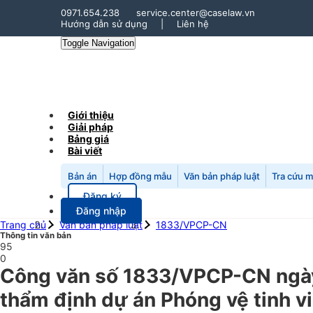
0971.654.238
service.center@caselaw.vn
Hướng dẫn sử dụng
|
Liên hệ
Toggle Navigation
Giới thiệu
Giải pháp
Bảng giá
Bài viết
Bản án
Hợp đồng mẫu
Văn bản pháp luật
Tra cứu 
Đăng ký
Đăng nhập
Trang chủ
Văn bản pháp luật
1833/VPCP-CN
Thông tin văn bản
95
0
Công văn số 1833/VPCP-CN ngày
thẩm định dự án Phóng vệ tinh v