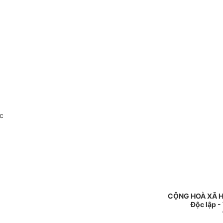
c
CỘNG HOÀ XÃ H
Độc lập -