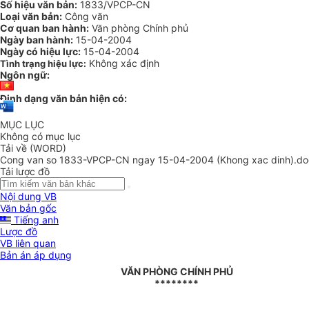
Số hiệu văn bản:
1833/VPCP-CN
Loại văn bản:
Công văn
Cơ quan ban hành:
Văn phòng Chính phủ
Ngày ban hành:
15-04-2004
Ngày có hiệu lực:
15-04-2004
Không xác định
Tình trạng hiệu lực:
Ngôn ngữ:
Định dạng văn bản hiện có:
MỤC LỤC
Không có mục lục
Tải về (WORD)
Cong van so 1833-VPCP-CN ngay 15-04-2004 (Khong xac dinh).do
Tải lược đồ
Nội dung VB
Văn bản gốc
Tiếng anh
Lược đồ
VB liên quan
Bản án áp dụng
VĂN PHÒNG CHÍNH PHỦ
********