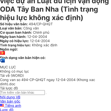
việc dự án Luật du lcịh vận động
ODA Tây Ban Nha (Tình trạng
hiệu lực không xác định)
Số hiệu văn bản:
494/CP-QHQT
Loại văn bản:
Công văn
Cơ quan ban hành:
Chính phủ
Ngày ban hành:
12-04-2004
Ngày có hiệu lực:
12-04-2004
Không xác định
Tình trạng hiệu lực:
Ngôn ngữ:
Định dạng văn bản hiện có:
MỤC LỤC
Không có mục lục
Tải về (WORD)
Cong van so 494-CP-QHQT ngay 12-04-2004 (Khong xac
dinh).doc
Tải lược đồ
Nội dung VB
Văn bản gốc
Tiếng anh
Lược đồ