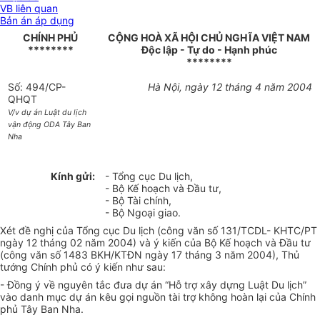
VB liên quan
Bản án áp dụng
CHÍNH PHỦ
CỘNG HOÀ XÃ HỘI CHỦ NGHĨA VIỆT NAM
********
Độc lập - Tự do - Hạnh phúc
********
Số: 494/CP-
Hà Nội, ngày 12 tháng 4 năm 2004
QHQT
V/v dự án Luật du lịch
vận động ODA Tây Ban
Nha
Kính gửi:
- Tổng cục Du lịch,
- Bộ Kế hoạch và Đầu tư,
- Bộ Tài chính,
- Bộ Ngoại giao.
Xét đề nghị của Tổng cục Du lịch (công văn số 131/TCDL- KHTC/PT
ngày 12 tháng 02 năm 2004) và ý kiến của Bộ Kế hoạch và Đầu tư
(công văn số 1483 BKH/KTĐN ngày 17 tháng 3 năm 2004), Thủ
tướng Chính phủ có ý kiến như sau:
- Đồng ý về nguyên tắc đưa dự án “Hỗ trợ xây dựng Luật Du lịch”
vào danh mục dự án kêu gọi nguồn tài trợ không hoàn lại của Chính
phủ Tây Ban Nha.