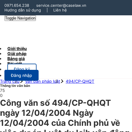
0971.654.238
service.center@caselaw.vn
Hướng dẫn sử dụng
|
Liên hệ
Toggle Navigation
Giới thiệu
Giải pháp
Bảng giá
Bài viết
Đăng ký
Đăng nhập
Trang chủ
Văn bản pháp luật
494/CP-QHQT
Thông tin văn bản
75
0
Công văn số 494/CP-QHQT
ngày 12/04/2004 Ngày
12/04/2004 của Chính phủ về