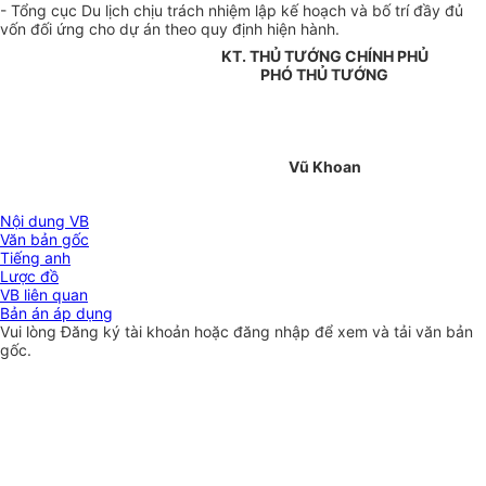
- Tổng cục Du lịch chịu trách nhiệm lập kế hoạch và bố trí đầy đủ
vốn đối ứng cho dự án theo quy định hiện hành.
KT. THỦ TƯỚNG CHÍNH PHỦ
PHÓ THỦ TƯỚNG
Vũ Khoan
Nội dung VB
Văn bản gốc
Tiếng anh
Lược đồ
VB liên quan
Bản án áp dụng
Vui lòng
Đăng ký
tài khoản hoặc
đăng nhập
để xem và tải văn bản
gốc.