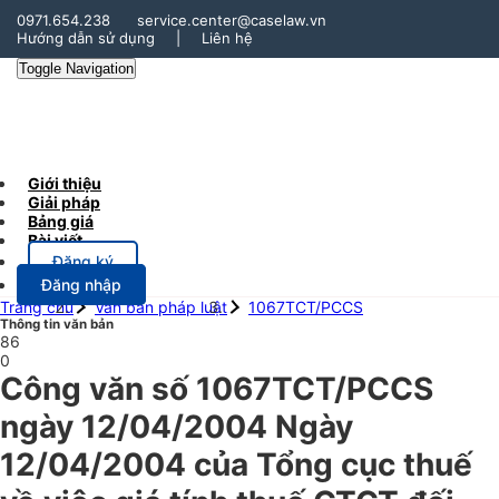
0971.654.238
service.center@caselaw.vn
Hướng dẫn sử dụng
|
Liên hệ
Toggle Navigation
Giới thiệu
Giải pháp
Bảng giá
Bài viết
Đăng ký
Đăng nhập
Trang chủ
Văn bản pháp luật
1067TCT/PCCS
Thông tin văn bản
86
0
Công văn số 1067TCT/PCCS
ngày 12/04/2004 Ngày
12/04/2004 của Tổng cục thuế