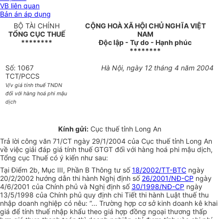
VB liên quan
Bản án áp dụng
BỘ TÀI CHÍNH
CỘNG HOÀ XÃ HỘI CHỦ NGHĨA VIỆT
TỔNG CỤC THUẾ
NAM
********
Độc lập - Tự do - Hạnh phúc
********
Số: 1067
Hà Nội, ngày 12 tháng 4 năm 2004
TCT/PCCS
V/v giá tính thuế TNDN
đối với hàng hoá phi mậu
dịch
Kính gửi:
Cục thuế tỉnh Long An
Trả lời công văn 71/CT ngày 29/1/2004 của Cục thuế tỉnh Long An
về việc giải đáp giá tính thuế GTGT đối với hàng hoá phi mậu dịch,
Tổng cục Thuế có ý kiến như sau:
Tại Điểm 2b, Mục III, Phần B Thông tư số
18/2002/TT-BTC
ngày
20/2/2002 hướng dẫn thi hành Nghị định số
26/2001/NĐ-CP
ngày
4/6/2001 của Chính phủ và Nghị định số
30/1998/NĐ-CP
ngày
13/5/1998 của Chính phủ quy định chi Tiết thi hành Luật thuế thu
nhập doanh nghiệp có nêu: “... Trường hợp cơ sở kinh doanh kê khai
giá để tính thuế nhập khẩu theo giá hợp đồng ngoại thương thấp