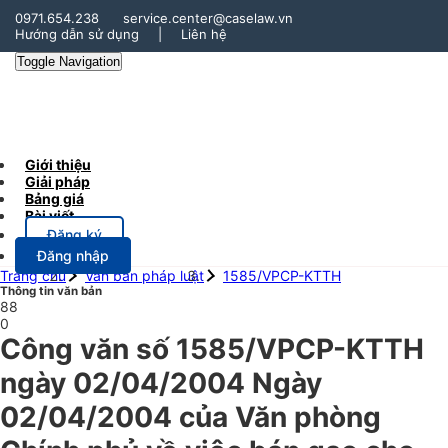
0971.654.238
service.center@caselaw.vn
Hướng dẫn sử dụng
|
Liên hệ
Toggle Navigation
Giới thiệu
Giải pháp
Bảng giá
Bài viết
Đăng ký
Đăng nhập
Trang chủ
Văn bản pháp luật
1585/VPCP-KTTH
Thông tin văn bản
88
0
Công văn số 1585/VPCP-KTTH
ngày 02/04/2004 Ngày
02/04/2004 của Văn phòng