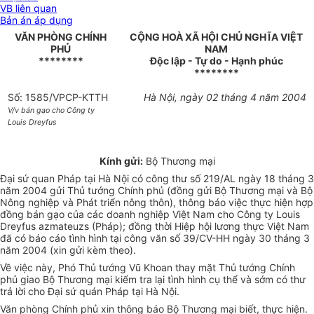
VB liên quan
Bản án áp dụng
VĂN PHÒNG CHÍNH
CỘNG HOÀ XÃ HỘI CHỦ NGHĨA VIỆT
PHỦ
NAM
********
Độc lập - Tự do - Hạnh phúc
********
Số: 1585/VPCP-KTTH
Hà Nội, ngày 02 tháng 4 năm 2004
V/v bán gạo cho Công ty
Louis Dreyfus
Kính gửi:
Bộ Thương mại
Đại sứ quan Pháp tại Hà Nội có công thư số 219/AL ngày 18 tháng 3
năm 2004 gửi Thủ tướng Chính phủ (đồng gửi Bộ Thương mại và Bộ
Nông nghiệp và Phát triển nông thôn), thông báo việc thực hiện hợp
đồng bán gạo của các doanh nghiệp Việt Nam cho Công ty Louis
Dreyfus azmateuzs (Pháp); đồng thời Hiệp hội lương thực Việt Nam
đã có báo cáo tình hình tại công văn số 39/CV-HH ngày 30 tháng 3
năm 2004 (xin gửi kèm theo).
Về việc này, Phó Thủ tướng Vũ Khoan thay mặt Thủ tướng Chính
phủ giao Bộ Thương mại kiểm tra lại tình hình cụ thể và sớm có thư
trả lời cho Đại sứ quán Pháp tại Hà Nội.
Văn phòng Chính phủ xin thông báo Bộ Thương mại biết, thực hiện.