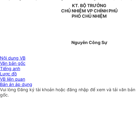
KT. BỘ TRƯỞNG
CHỦ NHIỆM VP CHÍNH PHỦ
PHÓ CHỦ NHIỆM
Nguyễn Công Sự
Nội dung VB
Văn bản gốc
Tiếng anh
Lược đồ
VB liên quan
Bản án áp dụng
Vui lòng
Đăng ký
tài khoản hoặc
đăng nhập
để xem và tải văn bản
gốc.