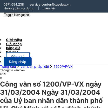
0971.654.238
service.center@caselaw.vn
Hướng dẫn sử dụng
|
Liên hệ
Toggle Navigation
Giới thiệu
Giải pháp
Bảng giá
Bài viết
Đăng ký
Đăng nhập
Trang chủ
Văn bản pháp luật
1200/VP-VX
Thông tin văn bản
629
0
Công văn số 1200/VP-VX ngày
31/03/2004 Ngày 31/03/2004
của Uỷ ban nhân dân thành phố