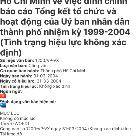
Hồ Chí Minh về việc đính chính
báo cáo Tổng kết tổ chức và
hoạt động của Uỷ ban nhân dân
thành phố nhiệm kỳ 1999-2004
(Tình trạng hiệu lực không xác
định)
Số hiệu văn bản:
1200/VP-VX
Loại văn bản:
Công văn
Cơ quan ban hành:
Thành phố Hồ Chí Minh
Ngày ban hành:
31-03-2004
Ngày có hiệu lực:
31-03-2004
Không xác định
Tình trạng hiệu lực:
Ngôn ngữ:
Định dạng văn bản hiện có:
MỤC LỤC
Không có mục lục
Tải về (WORD)
Cong van so 1200-VP-VX ngay 31-03-2004 (Khong xac dinh).doc
Tải lược đồ