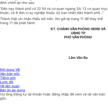
đính chính lại như sau:
“Đến nay thành phố có 22 Sở và cơ quan ngang Sở, 13 cơ quan trực
thuộc, và 9 đơn vị sự nghiệp thuộc Uỷ ban nhân dân thành phố...”
Thành thật xin nhận thiếu sót trên. Xin gởi lại trang 11 để thay thế
trang 11 đã phát hành.
KT. CHÁNH VĂN PHÒNG HĐND VÀ
UBND TP
PHÓ VĂN PHÒNG
Lâm Văn Ba
Nội dung VB
Văn bản gốc
Tiếng anh
Lược đồ
VB liên quan
Bản án áp dụng
Vui lòng
Đăng ký
tài khoản hoặc
đăng nhập
để xem và tải văn bản
gốc.