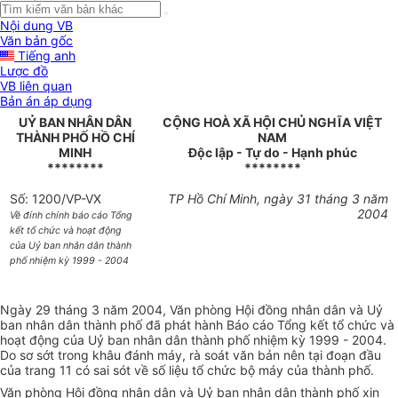
Nội dung VB
Văn bản gốc
Tiếng anh
Lược đồ
VB liên quan
Bản án áp dụng
UỶ BAN NHÂN DÂN
CỘNG HOÀ XÃ HỘI CHỦ NGHĨA VIỆT
THÀNH PHỐ HỒ CHÍ
NAM
MINH
Độc lập - Tự do - Hạnh phúc
********
********
Số: 1200/VP-VX
TP Hồ Chí Minh, ngày 31 tháng 3 năm
2004
Về đính chính báo cáo Tổng
kết tổ chức và hoạt động
của Uỷ ban nhân dân thành
phố nhiệm kỳ 1999 - 2004
Ngày 29 tháng 3 năm 2004, Văn phòng Hội đồng nhân dân và Uỷ
ban nhân dân thành phố đã phát hành Báo cáo Tổng kết tổ chức và
hoạt động của Uỷ ban nhân dân thành phố nhiệm kỳ 1999 - 2004.
Do sơ sớt trong khâu đánh máy, rà soát văn bản nên tại đoạn đầu
của trang 11 có sai sót về số liệu tổ chức bộ máy của thành phố.
Văn phòng Hội đồng nhân dân và Uỷ ban nhân dân thành phố xin