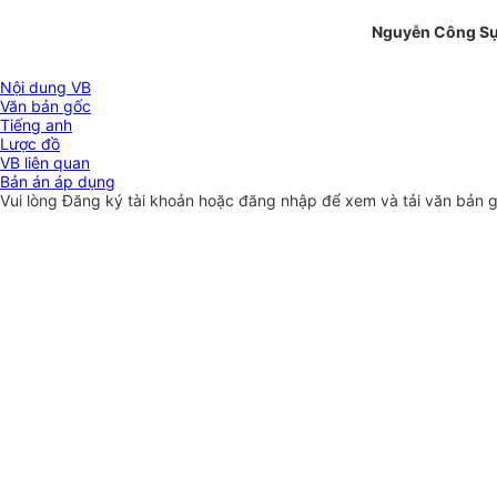
Nguyễn Công S
Nội dung VB
Văn bản gốc
Tiếng anh
Lược đồ
VB liên quan
Bản án áp dụng
Vui lòng
Đăng ký
tài khoản hoặc
đăng nhập
để xem và tải văn bản 