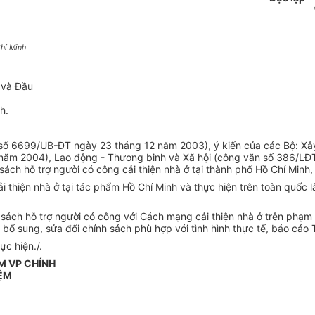
Chí Minh
 và Đầu
h.
n số 6699/UB-ĐT ngày 23 tháng 12 năm 2003), ý kiến của các Bộ: 
ăm 2004), Lao động - Thương binh và Xã hội (công văn số 386/LĐT
h hỗ trợ người có công cải thiện nhà ở tại thành phố Hồ Chí Minh,
i thiện nhà ở tại tác phẩm Hồ Chí Minh và thực hiện trên toàn quốc 
sách hỗ trợ người có công với Cách mạng cải thiện nhà ở trên phạm 
t, bổ sung, sửa đổi chính sách phù hợp với tình hình thực tế, báo c
c hiện./.
M VP CHÍNH
ỆM