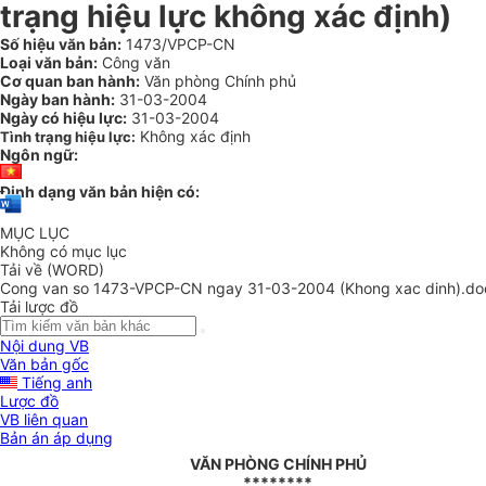
trạng hiệu lực không xác định)
Số hiệu văn bản:
1473/VPCP-CN
Loại văn bản:
Công văn
Cơ quan ban hành:
Văn phòng Chính phủ
Ngày ban hành:
31-03-2004
Ngày có hiệu lực:
31-03-2004
Không xác định
Tình trạng hiệu lực:
Ngôn ngữ:
Định dạng văn bản hiện có:
MỤC LỤC
Không có mục lục
Tải về (WORD)
Cong van so 1473-VPCP-CN ngay 31-03-2004 (Khong xac dinh).do
Tải lược đồ
Nội dung VB
Văn bản gốc
Tiếng anh
Lược đồ
VB liên quan
Bản án áp dụng
VĂN PHÒNG CHÍNH PHỦ
********