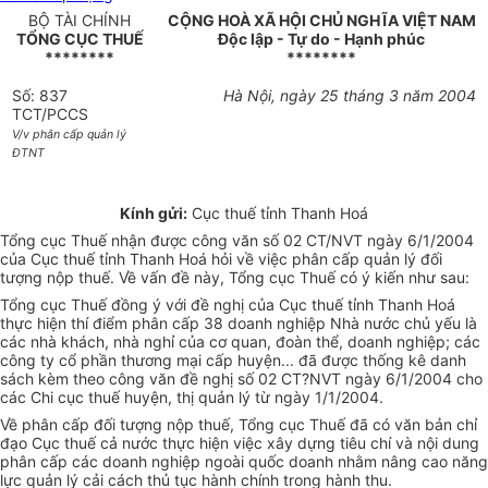
BỘ TÀI CHÍNH
CỘNG HOÀ XÃ HỘI CHỦ NGHĨA VIỆT NAM
TỔNG CỤC THUẾ
Độc lập - Tự do - Hạnh phúc
********
********
Số: 837
Hà Nội, ngày 25 tháng 3 năm 2004
TCT/PCCS
V/v phân cấp quản lý
ĐTNT
Kính gửi:
Cục thuế tỉnh Thanh Hoá
Tổng cục Thuế nhận được công văn số 02 CT/NVT ngày 6/1/2004
của Cục thuế tỉnh Thanh Hoá hỏi về việc phân cấp quản lý đối
tượng nộp thuế. Về vấn đề này, Tổng cục Thuế có ý kiến như sau:
Tổng cục Thuế đồng ý với đề nghị của Cục thuế tỉnh Thanh Hoá
thực hiện thí điểm phân cấp 38 doanh nghiệp Nhà nước chủ yếu là
các nhà khách, nhà nghỉ của cơ quan, đoàn thể, doanh nghiệp; các
công ty cổ phần thương mại cấp huyện... đã được thống kê danh
sách kèm theo công văn đề nghị số 02 CT?NVT ngày 6/1/2004 cho
các Chi cục thuế huyện, thị quản lý từ ngày 1/1/2004.
Về phân cấp đối tượng nộp thuế, Tổng cục Thuế đã có văn bản chỉ
đạo Cục thuế cả nước thực hiện việc xây dựng tiêu chí và nội dung
phân cấp các doanh nghiệp ngoài quốc doanh nhằm nâng cao năng
lực quản lý cải cách thủ tục hành chính trong hành thu.