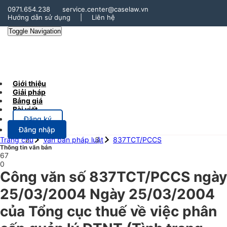
0971.654.238
service.center@caselaw.vn
Hướng dẫn sử dụng
|
Liên hệ
Toggle Navigation
Giới thiệu
Giải pháp
Bảng giá
Bài viết
Đăng ký
Đăng nhập
Trang chủ
Văn bản pháp luật
837TCT/PCCS
Thông tin văn bản
67
0
Công văn số 837TCT/PCCS ngày
25/03/2004 Ngày 25/03/2004
của Tổng cục thuế về việc phân