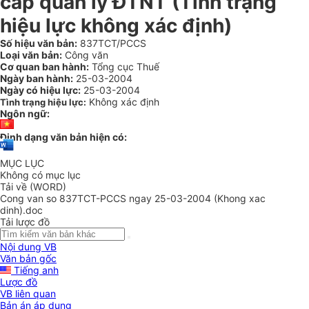
cấp quản lý ĐTNT (Tình trạng
hiệu lực không xác định)
Số hiệu văn bản:
837TCT/PCCS
Loại văn bản:
Công văn
Cơ quan ban hành:
Tổng cục Thuế
Ngày ban hành:
25-03-2004
Ngày có hiệu lực:
25-03-2004
Không xác định
Tình trạng hiệu lực:
Ngôn ngữ:
Định dạng văn bản hiện có:
MỤC LỤC
Không có mục lục
Tải về (WORD)
Cong van so 837TCT-PCCS ngay 25-03-2004 (Khong xac
dinh).doc
Tải lược đồ
Nội dung VB
Văn bản gốc
Tiếng anh
Lược đồ
VB liên quan
Bản án áp dụng