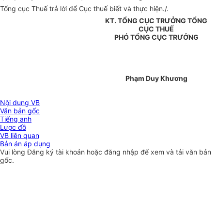
Tổng cục Thuế trả lời để Cục thuế biết và thực hiện./.
KT. TỔNG CỤC TRƯỞNG TỔNG
CỤC THUẾ
PHÓ TỔNG CỤC TRƯỞNG
Phạm Duy Khương
Nội dung VB
Văn bản gốc
Tiếng anh
Lược đồ
VB liên quan
Bản án áp dụng
Vui lòng
Đăng ký
tài khoản hoặc
đăng nhập
để xem và tải văn bản
gốc.