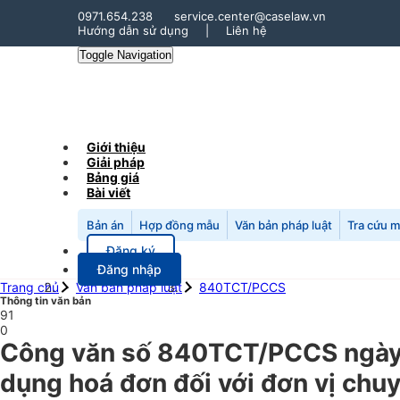
0971.654.238
service.center@caselaw.vn
Hướng dẫn sử dụng
|
Liên hệ
Toggle Navigation
Giới thiệu
Giải pháp
Bảng giá
Bài viết
Bản án
Hợp đồng mẫu
Văn bản pháp luật
Tra cứu 
Đăng ký
Đăng nhập
Trang chủ
Văn bản pháp luật
840TCT/PCCS
Thông tin văn bản
91
0
Công văn số 840TCT/PCCS ngày 
dụng hoá đơn đối với đơn vị chuy