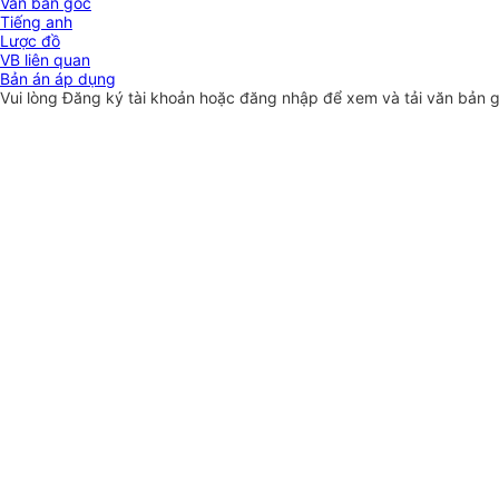
Văn bản gốc
Tiếng anh
Lược đồ
VB liên quan
Bản án áp dụng
Vui lòng
Đăng ký
tài khoản hoặc
đăng nhập
để xem và tải văn bản 