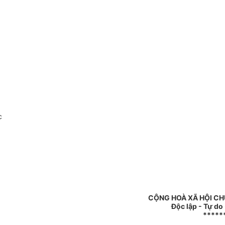
c
CỘNG HOÀ XÃ HỘI CH
Độc lập - Tự do
*****