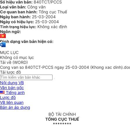
Số hiệu văn bản:
840TCT/PCCS
Loại văn bản:
Công văn
Cơ quan ban hành:
Tổng cục Thuế
Ngày ban hành:
25-03-2004
Ngày có hiệu lực:
25-03-2004
Không xác định
Tình trạng hiệu lực:
Ngôn ngữ:
Định dạng văn bản hiện có:
MỤC LỤC
Không có mục lục
Tải về (WORD)
Cong van so 840TCT-PCCS ngay 25-03-2004 (Khong xac dinh).do
Tải lược đồ
Nội dung VB
Văn bản gốc
Tiếng anh
Lược đồ
VB liên quan
Bản án áp dụng
BỘ TÀI CHÍNH
TỔNG CỤC THUẾ
********