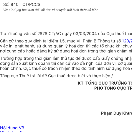
Số: 840 TCT/PCCS
V/v sử dụng hoá đơn đối với đơn vị chuyển đổi hình thức sở hữu
Trả lời công văn số 2878 CT/AC ngày 03/03/2004 của Cục thuế thành
Căn cứ theo quy định tại điểm 1.5. mục VI, Phần B Thông tư số
120/
việc in, phát hành, sử dụng quản lý hoá đơn thì các tổ chức khi ch
nơi cung cấp hoặc đăng ký sử dụng hoá đơn trong thời gian chậm nhấ
Trường hợp trong thời gian làm thủ tục để được cấp Giấy chứng nhận
động sản xuất kinh doanh thì căn cứ vào đề nghị của đơn vị, cơ quan
hoàn chỉnh. Cục thuế có trách nhiệm theo dõi tình hình sử dụng hoá 
Tổng cục Thuế trả lời để Cục thuế được biết và thực hiện./.
KT. TỔNG CỤC TRƯỞNG T
PHÓ TỔNG CỤC 
Phạm Duy Khư
Nội dung VB