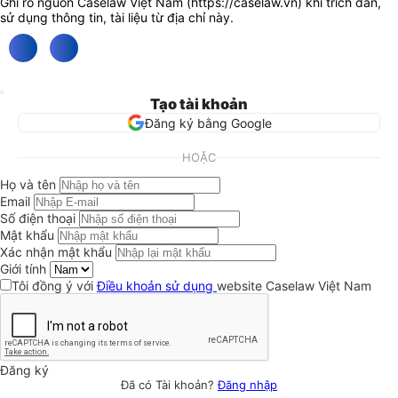
Ghi rõ nguồn Caselaw Việt Nam (
https://caselaw.vn
) khi trích dẫn,
sử dụng thông tin, tài liệu từ địa chỉ này.
Tạo tài khoản
Đăng ký bằng Google
HOẶC
Họ và tên
Email
Số điện thoại
Mật khẩu
Xác nhận mật khẩu
Giới tính
Tôi đồng ý với
Điều khoản sử dụng
website Caselaw Việt Nam
Đăng ký
Đã có Tài khoản?
Đăng nhập