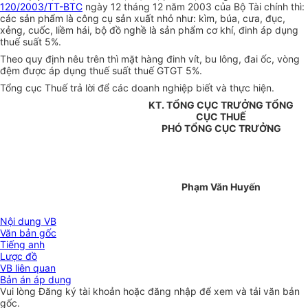
120/2003/TT-BTC
ngày 12 tháng 12 năm 2003 của Bộ Tài chính thì:
các sản phẩm là công cụ sản xuất nhỏ như: kìm, búa, cưa, đục,
xẻng, cuốc, liềm hái, bộ đồ nghề là sản phẩm cơ khí, đinh áp dụng
thuế suất 5%.
Theo quy định nêu trên thì mặt hàng đinh vít, bu lông, đai ốc, vòng
đệm được áp dụng thuế suất thuế GTGT 5%.
Tổng cục Thuế trả lời để các doanh nghiệp biết và thực hiện.
KT. TỔNG CỤC TRƯỞNG TỔNG
CỤC THUẾ
PHÓ TỔNG CỤC TRƯỞNG
Phạm Văn Huyến
Nội dung VB
Văn bản gốc
Tiếng anh
Lược đồ
VB liên quan
Bản án áp dụng
Vui lòng
Đăng ký
tài khoản hoặc
đăng nhập
để xem và tải văn bản
gốc.