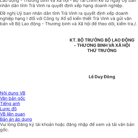
Lao động - Thương binh và Xã hội - Bộ Tài chính kể từ ngày Uỷ ban
nhân dân tỉnh Trà Vinh ra quyết định xếp hạng doanh nghiệp.
Đề nghị Uỷ ban nhân dân tỉnh Trà Vinh ra quyết định xếp doanh
nghiệp hạng I đối với Công ty Xổ số kiến thiết Trà Vinh và gửi văn
bản về Bộ Lao động - Thương binh và Xã hội để theo dõi, kiểm tra./.
KT. BỘ TRƯỞNG BỘ LAO ĐỘNG
- THƯƠNG BINH VÀ XÃ HỘI
THỨ TRƯỞNG
Lê Duy Đồng
Nội dung VB
Văn bản gốc
Tiếng anh
Lược đồ
VB liên quan
Bản án áp dụng
Vui lòng
Đăng ký
tài khoản hoặc
đăng nhập
để xem và tải văn bản
gốc.