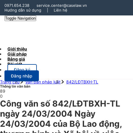
0971.654.238
service.center@caselaw.vn
Hướng dẫn sử dụng
|
Liên hệ
Toggle Navigation
Giới thiệu
Giải pháp
Bảng giá
Bài viết
Đăng ký
Đăng nhập
Trang chủ
Văn bản pháp luật
842/LĐTBXH-TL
Thông tin văn bản
89
0
Công văn số 842/LĐTBXH-TL
ngày 24/03/2004 Ngày
24/03/2004 của Bộ Lao động,