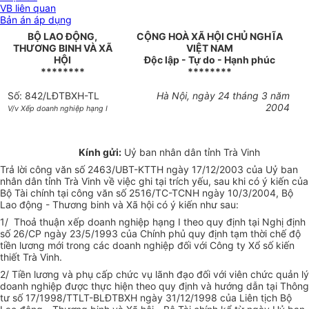
VB liên quan
Bản án áp dụng
BỘ LAO ĐỘNG,
CỘNG HOÀ XÃ HỘI CHỦ NGHĨA
THƯƠNG BINH VÀ XÃ
VIỆT NAM
HỘI
Độc lập - Tự do - Hạnh phúc
********
********
Số: 842/LĐTBXH-TL
Hà Nội, ngày 24 tháng 3 năm
2004
V/v Xếp doanh nghiệp hạng I
Kính gửi:
Uỷ ban nhân dân tỉnh Trà Vinh
Trả lời công văn số 2463/UBT-KTTH ngày 17/12/2003 của Uỷ ban
nhân dân tỉnh Trà Vinh về việc ghi tại trích yếu, sau khi có ý kiến của
Bộ Tài chính tại công văn số 2516/TC-TCNH ngày 10/3/2004, Bộ
Lao động - Thương binh và Xã hội có ý kiến như sau:
1/ Thoả thuận xếp doanh nghiệp hạng I theo quy định tại Nghị định
số 26/CP ngày 23/5/1993 của Chính phủ quy định tạm thời chế độ
tiền lương mới trong các doanh nghiệp đối với Công ty Xổ số kiến
thiết Trà Vinh.
2/ Tiền lương và phụ cấp chức vụ lãnh đạo đối với viên chức quản lý
doanh nghiệp được thực hiện theo quy định và hướng dẫn tại Thông
tư số 17/1998/TTLT-BLĐTBXH ngày 31/12/1998 của Liên tịch Bộ