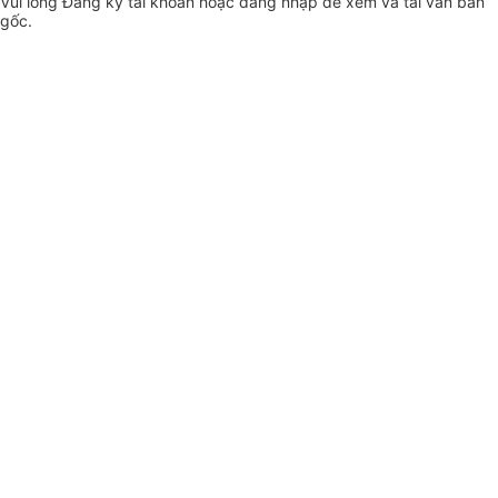
Vui lòng
Đăng ký
tài khoản hoặc
đăng nhập
để xem và tải văn bản
gốc.