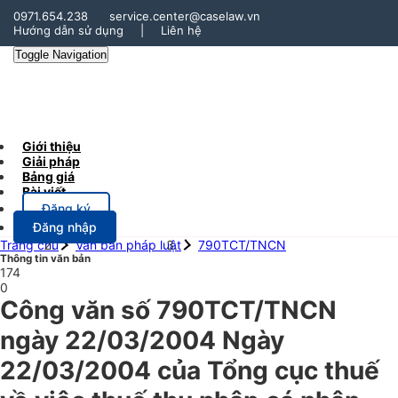
0971.654.238
service.center@caselaw.vn
Hướng dẫn sử dụng
|
Liên hệ
Toggle Navigation
Giới thiệu
Giải pháp
Bảng giá
Bài viết
Đăng ký
Đăng nhập
Trang chủ
Văn bản pháp luật
790TCT/TNCN
Thông tin văn bản
174
0
Công văn số 790TCT/TNCN
ngày 22/03/2004 Ngày
22/03/2004 của Tổng cục thuế