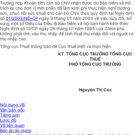
Trường hợp Khoản tiền cán bộ CNV nhận được do Bảo hiểm xã hội
trích lại cho đơn vị một phần để làm kinh phí thực hiện nghỉ dưỡng
sức, phục hồi sức khoẻ cho cán bộ CNV theo quy định tại Nghị định
số
01/2003/NĐ-CP
ngày 9 tháng 01 năm 2003 về việc sửa đổi, bổ
sung một số Điều của Điều lệ Bảo hiểm xã hội ban hành kèm theo
Nghị định số 12/CP ngày 26 tháng 01 năm 1995 của Chính phủ
không phải tính vào thu nhập để tính thuế thu nhập đối với người có
thu nhập cao.
Tổng cục Thuế thông báo để Cục thuế biết và thực hiện.
KT. TỔNG CỤC TRƯỞNG TỔNG CỤC
THUẾ
PHÓ TỔNG CỤC TRƯỞNG
Nguyễn Thị Cúc
Nội dung VB
Văn bản gốc
Tiếng anh
Lược đồ
VB liên quan
Bản án áp dụng