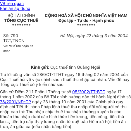
VB liên quan
Bản án áp dụng
BỘ TÀI CHÍNH
CỘNG HOÀ XÃ HỘI CHỦ NGHĨA VIỆT NAM
TỔNG CỤC THUẾ
Độc lập - Tự do - Hạnh phúc
********
********
Số: 790
Hà Nội, ngày 22 tháng 3 năm 2004
TCT/TNCN
V/v thuế thu nhập cá
nhân
Kính gửi:
Cục thuế tỉnh Quảng Ngãi
Trả lời công văn số 286/CT-TTHT ngày 16 tháng 02 năm 2004 của
Cục Thuế hỏi về việc chính sách thuế thu nhập cá nhân. Vấn đề này
Tổng cục Thuế có ý kiến như sau:
Căn cứ Điểm 2.1.1 Phần I Thông tư số
05/2002/TT-BTC
ngày 17
tháng 1 năm 2002 của Bộ Tài chính hướng dẫn thi hành Nghị định số
78/2001/NĐ-CP
ngày 23 tháng 10 năm 2001 của Chính phủ quy
định chi Tiết thi hành Pháp lệnh thuế thu nhập đối với người có thu
nhập cao thì: Thu nhập chịu thuế thu nhập thường xuyên là các
Khoản thu nhập dưới các hình thức tiền lương, tiền công, tiền thù
lao..., tiền trợ cấp thay lương nhận từ quỹ bảo hiểm xã hội; tiền ăn
trưa, ăn giữa ca (nếu nhận bằng tiền).