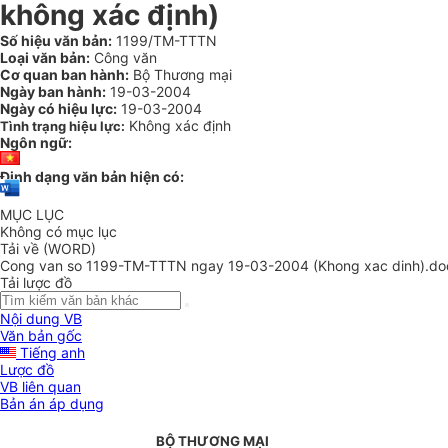
không xác định)
Số hiệu văn bản:
1199/TM-TTTN
Loại văn bản:
Công văn
Cơ quan ban hành:
Bộ Thương mại
Ngày ban hành:
19-03-2004
Ngày có hiệu lực:
19-03-2004
Không xác định
Tình trạng hiệu lực:
Ngôn ngữ:
Định dạng văn bản hiện có:
MỤC LỤC
Không có mục lục
Tải về (WORD)
Cong van so 1199-TM-TTTN ngay 19-03-2004 (Khong xac dinh).do
Tải lược đồ
Nội dung VB
Văn bản gốc
Tiếng anh
Lược đồ
VB liên quan
Bản án áp dụng
BỘ THƯƠNG MẠI