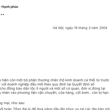
 - Hạnh phúc
***
Hà Nội, ngày 19 tháng 3 năm 2004
o hiện còn một bộ phận thương nhân (hộ kinh doanh cá thể) từ trước
 với doanh nghiệp đầu mối theo quy định tại Quyết định số
ho đồng bào dân tộc ít người và một số cơ quan, đơn vị đóng tại
ng nhân vào phương tiện vận chuyển, cửa hàng, cột bơm.. còn bị hạn
ng mại, như sau
:
i hoặc Tổng đại lý để đưa xăng dầu lên phục vụ tại các địa bàn nói