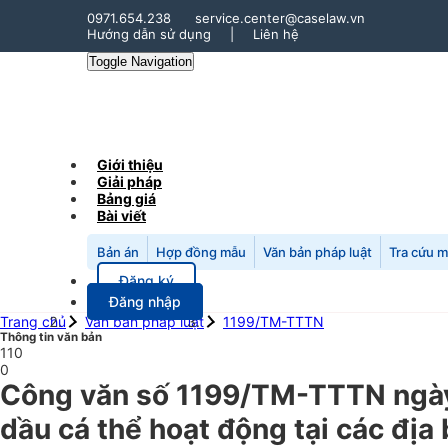
0971.654.238
service.center@caselaw.vn
Hướng dẫn sử dụng
|
Liên hệ
Toggle Navigation
Giới thiệu
Giải pháp
Bảng giá
Bài viết
Bản án
Hợp đồng mẫu
Văn bản pháp luật
Tra cứu 
Đăng ký
Đăng nhập
Trang chủ
Văn bản pháp luật
1199/TM-TTTN
Thông tin văn bản
110
0
Công văn số 1199/TM-TTTN ngày
dầu cá thể hoạt động tại các địa 