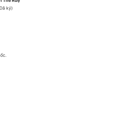
n Thế Ruệ
Đã ký)
gốc.