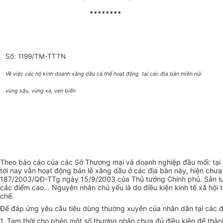
********
Số: 1199/TM-TTTN
Về việc các hộ kinh doanh xăng dầu cá thể hoạt động tại các địa bàn miền núi
vùng sâu, vùng xa, ven biển
Theo báo cáo của các Sở Thương mại và doanh nghiệp đầu mối: tại m
tới nay vẫn hoạt động bán lẻ xăng dầu ở các địa bàn này, hiện chưa
187/2003/QĐ-TTg ngày 15/9/2003 của Thủ tướng Chính phủ. Sản lượng
các điểm cao... Nguyên nhân chủ yếu là do điều kiện kinh tế xã hội
chế.
Để đáp ứng yêu cầu tiêu dùng thường xuyên của nhân dân tại các đ
1. Tạm thời cho phép một số thương nhân chưa đủ điều kiện để thàn