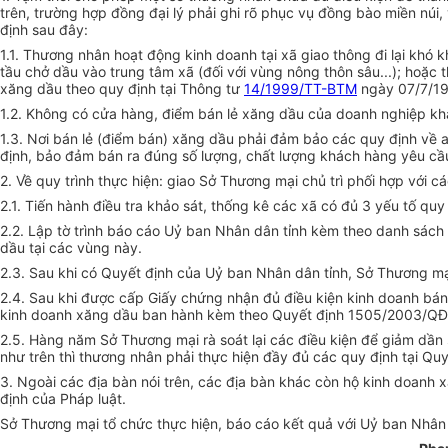
trên, trường hợp đồng đại lý phải ghi rõ phục vụ đồng bào miền núi
định sau đây:
1.1. Thương nhân hoạt động kinh doanh tại xã giao thông đi lại khó 
tầu chở dầu vào trung tâm xã (đối với vùng nông thôn sâu...); hoặc
xăng dầu theo quy định tại Thông tư
14/1999/TT-BTM
ngày 07/7/19
1.2. Không có cửa hàng, điểm bán lẻ xăng dầu của doanh nghiệp khác 
1.3. Nơi bán lẻ (điểm bán) xăng dầu phải đảm bảo các quy định về 
định, bảo đảm bán ra đúng số lượng, chất lượng khách hàng yêu cầ
2. Về quy trình thực hiện: giao Sở Thương mại chủ trì phối hợp với c
2.1. Tiến hành điều tra khảo sát, thống kê các xã có đủ 3 yếu tố qu
2.2. Lập tờ trình báo cáo Uỷ ban Nhân dân tỉnh kèm theo danh sách
dầu tại các vùng này.
2.3. Sau khi có Quyết định của Uỷ ban Nhân dân tỉnh, Sở Thương mại
2.4. Sau khi được cấp Giấy chứng nhận đủ điều kiện kinh doanh bán 
kinh doanh xăng dầu ban hành kèm theo Quyết định 1505/2003/QĐ
2.5. Hàng năm Sở Thương mại rà soát lại các điều kiện để giảm dần 
như trên thì thương nhân phải thực hiện đầy đủ các quy định tại Qu
3. Ngoài các địa bàn nói trên, các địa bàn khác còn hộ kinh doanh 
định của Pháp luật.
Sở Thương mại tổ chức thực hiện, báo cáo kết quả với Uỷ ban Nhân