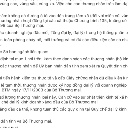
, vùng cao, vùng sâu, vùng xa. Việc cho các thương nhân trên làm đ
khăn: không có đường ô tô vào đến trung tâm xã (đối với miền núi vù
 thương nhân hoạt động tại các xã thuộc Chương trình 135, không có
99 của Bộ Thương mại.
(doanh nghiệp đầu mối, Tổng đại lý, đại lý) trong hệ thống phân phố
an toàn phòng cháy nổ, môi trường và có đủ các điều kiện cần có n
u.
ác Sở ban ngành liên quan:
y định tại mục 1 nói trên, kèm theo danh sách các thương nhân (hộ ki
 các thương nhân để Uỷ ban nhân dân tỉnh xem xét ra Quyết định ch
 tiến hành kiểm tra thực tế và cấp Giấy chứng nhận đủ điều kiện kin
lẻ tạm thời, thương nhân được ký hợp đồng đại lý với doanh nghiệp 
-BTM ngày 17/11/2003 của Bộ Thương mại.
số lượng thương nhân loại này. Căn cứ vào sự phát triển kinh tế xã 
y chế đại lý kinh doanh xăng dầu của Bộ Thương mại.
xăng dầu cá thể, không tuân thủ các quy định tại Quy chế đại lý ki
 dân tỉnh và Bộ Thương mại.