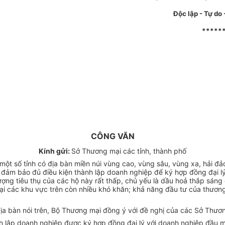
Độc lập - Tự do
*****
CÔNG VĂN
Kính gửi:
Sở Thương mại các tỉnh, thành phố
ột số tỉnh có địa bàn miền núi vùng cao, vùng sâu, vùng xa, hải đả
 đảm bảo đủ điều kiện thành lập doanh nghiệp để ký hợp đồng đại lý
 tiêu thụ của các hộ này rất thấp, chủ yếu là dầu hoả thắp sáng c
 tại các khu vực trên còn nhiều khó khăn; khả năng đầu tư của thươ
ịa bàn nói trên, Bộ Thương mại đồng ý với đề nghị của các Sở Thươ
h lập doanh nghiệp được ký hợp đồng đại lý với doanh nghiệp đầu mố