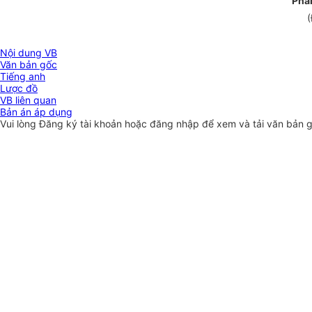
Pha
(
Nội dung VB
Văn bản gốc
Tiếng anh
Lược đồ
VB liên quan
Bản án áp dụng
Vui lòng
Đăng ký
tài khoản hoặc
đăng nhập
để xem và tải văn bản 