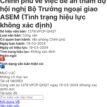
Chính phủ về việc đề án tham dự
hội nghị Bộ Trưởng ngoại giao
ASEM (Tình trạng hiệu lực
không xác định)
Số hiệu văn bản:
1279/VPCP-QHQT
Loại văn bản:
Công văn
Cơ quan ban hành:
Văn phòng Chính phủ
Ngày ban hành:
19-03-2004
Ngày có hiệu lực:
19-03-2004
Không xác định
Tình trạng hiệu lực:
Ngôn ngữ:
Định dạng văn bản hiện có:
MỤC LỤC
Không có mục lục
Tải về (WORD)
Cong van so 1279-VPCP-QHQT ngay 19-03-2004 (Khong xac
dinh).doc
Tải lược đồ
Nội dung VB
Văn bản gốc