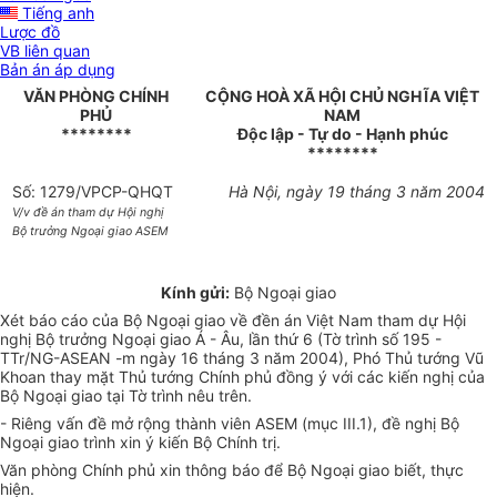
Tiếng anh
Lược đồ
VB liên quan
Bản án áp dụng
VĂN PHÒNG CHÍNH
CỘNG HOÀ XÃ HỘI CHỦ NGHĨA VIỆT
PHỦ
NAM
********
Độc lập - Tự do - Hạnh phúc
********
Số: 1279/VPCP-QHQT
Hà Nội, ngày 19 tháng 3 năm 2004
V/v đề án tham dự Hội nghị
Bộ trưởng Ngoại giao ASEM
Kính gửi:
Bộ Ngoại giao
Xét báo cáo của Bộ Ngoại giao về đền án Việt Nam tham dự Hội
nghị Bộ trưởng Ngoại giao Á - Âu, lần thứ 6 (Tờ trình số 195 -
TTr/NG-ASEAN -m ngày 16 tháng 3 năm 2004), Phó Thủ tướng Vũ
Khoan thay mặt Thủ tướng Chính phủ đồng ý với các kiến nghị của
Bộ Ngoại giao tại Tờ trình nêu trên.
- Riêng vấn đề mở rộng thành viên ASEM (mục III.1), đề nghị Bộ
Ngoại giao trình xin ý kiến Bộ Chính trị.
Văn phòng Chính phủ xin thông báo để Bộ Ngoại giao biết, thực
hiện.