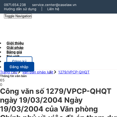
0971.654.238
service.center@caselaw.vn
Hướng dẫn sử dụng
|
Liên hệ
Toggle Navigation
Giới thiệu
Giải pháp
Bảng giá
Bài viết
Đăng ký
Đăng nhập
Trang chủ
Văn bản pháp luật
1279/VPCP-QHQT
Thông tin văn bản
65
0
Công văn số 1279/VPCP-QHQT
ngày 19/03/2004 Ngày
19/03/2004 của Văn phòng