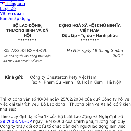
Tiếng anh
Lược đồ
VB liên quan
Bản án áp dụng
BỘ LAO ĐỘNG,
CỘNG HOÀ XÃ HỘI CHỦ NGHĨA
THƯƠNG BINH VÀ XÃ
VIỆT NAM
HỘI
Độc lập - Tự do - Hạnh phúc
********
********
Số: 778/LĐTBXH-LĐVL
Hà Nội, ngày 19 tháng 3 năm
2004
V/v cho người lao động thôi việc
do thay đổi cơ cấu tổ chức
Kính gửi:
Công ty Chesterton Pety Việt Nam
(
số 4 -Phạm Sư Mạnh - Q. Hoàn Kiếm - Hà Nội
)
Trả lời công văn số 10/04 ngày 25/02/2004 của quý Công ty hỏi về
việc ghi tại trích yếu, Bộ Lao động - Thương binh và Xã hội có ý kiến
như sau:
Theo quy định tại Điều 17 của Bộ Luật Lao động và Nghị định số
39/2003/NĐ-CP
ngày 18/4/2003 của Chính phủ, trường hợp quý
Công ty thay đổi cơ cấu tổ chức dẫn đến người lao động làm việc