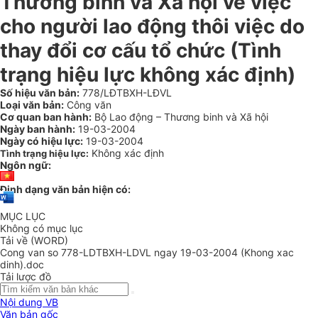
Thương binh và Xã hội về việc
cho người lao động thôi việc do
thay đổi cơ cấu tổ chức (Tình
trạng hiệu lực không xác định)
Số hiệu văn bản:
778/LĐTBXH-LĐVL
Loại văn bản:
Công văn
Cơ quan ban hành:
Bộ Lao động – Thương binh và Xã hội
Ngày ban hành:
19-03-2004
Ngày có hiệu lực:
19-03-2004
Không xác định
Tình trạng hiệu lực:
Ngôn ngữ:
Định dạng văn bản hiện có:
MỤC LỤC
Không có mục lục
Tải về (WORD)
Cong van so 778-LDTBXH-LDVL ngay 19-03-2004 (Khong xac
dinh).doc
Tải lược đồ
Nội dung VB
Văn bản gốc