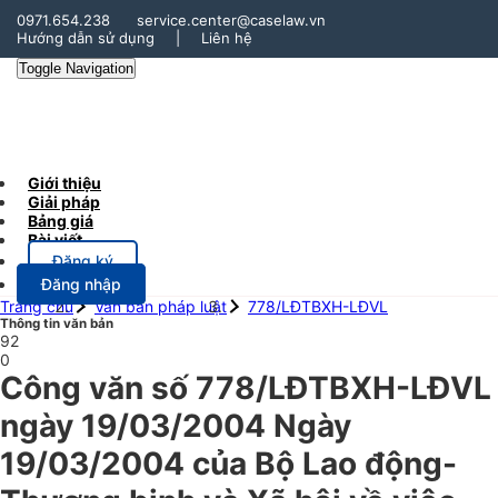
0971.654.238
service.center@caselaw.vn
Hướng dẫn sử dụng
|
Liên hệ
Toggle Navigation
Giới thiệu
Giải pháp
Bảng giá
Bài viết
Đăng ký
Đăng nhập
Trang chủ
Văn bản pháp luật
778/LĐTBXH-LĐVL
Thông tin văn bản
92
0
Công văn số 778/LĐTBXH-LĐVL
ngày 19/03/2004 Ngày
19/03/2004 của Bộ Lao động-