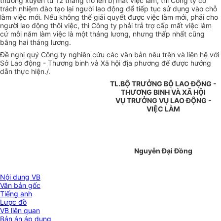
thường xuyên từ 12 tháng trở lên bị mất việc làm, thì Công ty có
trách nhiệm đào tạo lại người lao động để tiếp tục sử dụng vào chỗ
làm việc mới. Nếu không thể giải quyết được việc làm mới, phải cho
người lao động thôi việc, thì Công ty phải trả trợ cấp mất việc làm
cứ mỗi năm làm việc là một tháng lương, nhưng thấp nhất cũng
bằng hai tháng lương.
Đề nghị quý Công ty nghiên cứu các văn bản nêu trên và liên hệ với
Sở Lao động - Thương binh và Xã hội địa phương để được hướng
dẫn thực hiện./.
TL.BỘ TRƯỞNG BỘ LAO ĐỘNG -
THƯƠNG BINH VÀ XÃ HỘI
VỤ TRƯỞNG VỤ LAO ĐỘNG -
VIỆC LÀM
Nguyễn Đại Đồng
Nội dung VB
Văn bản gốc
Tiếng anh
Lược đồ
VB liên quan
Bản án áp dụng