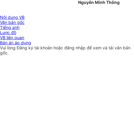
Nguyễn Minh Thông
Nội dung VB
Văn bản gốc
Tiếng anh
Lược đồ
VB liên quan
Bản án áp dụng
Vui lòng
Đăng ký
tài khoản hoặc
đăng nhập
để xem và tải văn bản
gốc.