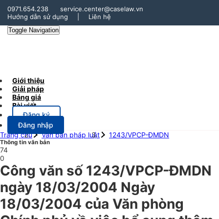
0971.654.238
service.center@caselaw.vn
Hướng dẫn sử dụng
|
Liên hệ
Toggle Navigation
Giới thiệu
Giải pháp
Bảng giá
Bài viết
Đăng ký
Đăng nhập
Trang chủ
Văn bản pháp luật
1243/VPCP-ĐMDN
Thông tin văn bản
74
0
Công văn số 1243/VPCP-ĐMDN
ngày 18/03/2004 Ngày
18/03/2004 của Văn phòng