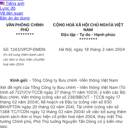
Tiếng anh
Lược đồ
VB liên quan
Bản án áp dụng
VĂN PHÒNG CHÍNH
CỘNG HOÀ XÃ HỘI CHỦ NGHĨA VIỆT
PHỦ
NAM
********
Độc lập - Tự do - Hạnh phúc
********
Số: 1243/VPCP-ĐMDN
Hà Nội, ngày 18 tháng 3 năm 2004
V/v bổ sung thêm danh sách
các đơn vị thực hiện cổ phần
hoá năm 2004
Kính gửi:
- Tổng Công ty Bưu chính -Viễn thông Việt Nam
Xét đề nghị của Tổng Công ty Bưu chính - Viễn thông Việt Nam (Tờ
trình số 7221/CV-TCCB ngày 27 tháng 11 năm 1003); ý kiến các Bộ:
Bưu chính, Viễn thông (công văn số 238/BBCVT - TCCB ngày 17
tháng 02 năm 2004), Kế hoạch và Đầu tư (công văn số 930
BKH/PTDN ngày 20 tháng 02 năm 204), Tài chính (công văn số
1388 TC/TCDN ngày 12 tháng 02 năm 2004) về việc bổ sung thêm
danh sách đơn vị thực hiện cổ phần hoá năm 2004, thay mặt Thủ
tướng Chính phủ, Phó Thủ tướng Nguyễn Tấn Dũng có ý kiến như
sau: