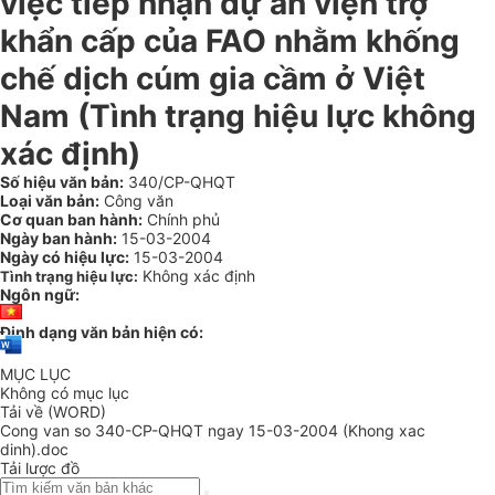
việc tiếp nhận dự án viện trợ
khẩn cấp của FAO nhằm khống
chế dịch cúm gia cầm ở Việt
Nam (Tình trạng hiệu lực không
xác định)
Số hiệu văn bản:
340/CP-QHQT
Loại văn bản:
Công văn
Cơ quan ban hành:
Chính phủ
Ngày ban hành:
15-03-2004
Ngày có hiệu lực:
15-03-2004
Không xác định
Tình trạng hiệu lực:
Ngôn ngữ:
Định dạng văn bản hiện có:
MỤC LỤC
Không có mục lục
Tải về (WORD)
Cong van so 340-CP-QHQT ngay 15-03-2004 (Khong xac
dinh).doc
Tải lược đồ