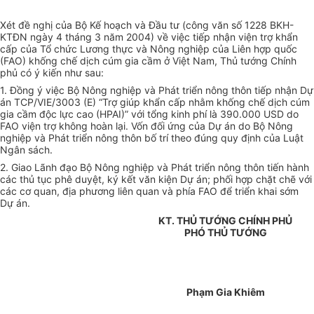
Xét đề nghị của Bộ Kế hoạch và Đầu tư (công văn số 1228 BKH-
KTĐN ngày 4 tháng 3 năm 2004) về việc tiếp nhận viện trợ khẩn
cấp của Tổ chức Lương thực và Nông nghiệp của Liên hợp quốc
(FAO) khống chế dịch cúm gia cầm ở Việt Nam, Thủ tướng Chính
phủ có ý kiến như sau:
1. Đồng ý việc Bộ Nông nghiệp và Phát triển nông thôn tiếp nhận Dự
án TCP/VIE/3003 (E) “Trợ giúp khẩn cấp nhằm khống chế dịch cúm
gia cầm độc lực cao (HPAI)” với tổng kinh phí là 390.000 USD do
FAO viện trợ không hoàn lại. Vốn đối ứng của Dự án do Bộ Nông
nghiệp và Phát triển nông thôn bố trí theo đúng quy định của Luật
Ngân sách.
2. Giao Lãnh đạo Bộ Nông nghiệp và Phát triển nông thôn tiến hành
các thủ tục phê duyệt, ký kết văn kiện Dự án; phối hợp chặt chẽ với
các cơ quan, địa phương liên quan và phía FAO để triển khai sớm
Dự án.
KT. THỦ TƯỚNG CHÍNH PHỦ
PHÓ THỦ TƯỚNG
Phạm Gia Khiêm