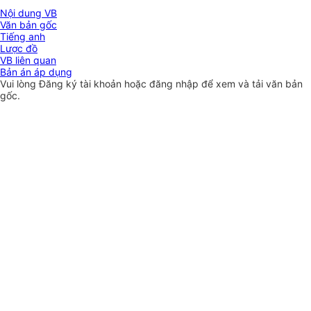
Nội dung VB
Văn bản gốc
Tiếng anh
Lược đồ
VB liên quan
Bản án áp dụng
Vui lòng
Đăng ký
tài khoản hoặc
đăng nhập
để xem và tải văn bản
gốc.