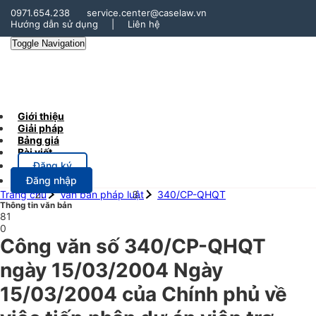
0971.654.238
service.center@caselaw.vn
Hướng dẫn sử dụng
|
Liên hệ
Toggle Navigation
Giới thiệu
Giải pháp
Bảng giá
Bài viết
Đăng ký
Đăng nhập
Trang chủ
Văn bản pháp luật
340/CP-QHQT
Thông tin văn bản
81
0
Công văn số 340/CP-QHQT
ngày 15/03/2004 Ngày
15/03/2004 của Chính phủ về