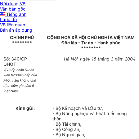
Nội dung VB
Văn bản gốc
Tiếng anh
Lược đồ
VB liên quan
Bản án áp dụng
CHÍNH PHỦ
CỘNG HOÀ XÃ HỘI CHỦ NGHĨA VIỆT NAM
********
Độc lập - Tự do - Hạnh phúc
********
Số: 340/CP-
Hà Nội, ngày 15 tháng 3 năm 2004
QHQT
V/v tiếp nhận Dự án
viện trợ khẩn cấp của
FAO nhằm khống chế
dịch cúm gia cầm ở
Việt Nam
Kính gửi:
- Bộ Kế hoạch và Đầu tư,
- Bộ Nông nghiệp và Phát triển nông
thôn,
- Bộ Tài chính,
- Bộ Công an,
- Bộ Ngoại giao,