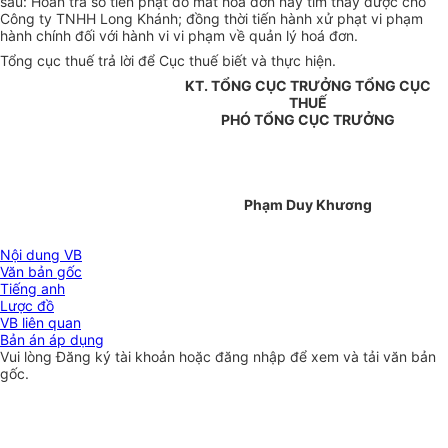
sau: Hoàn trả số tiền phạt do mất hoá đơn nay tìm thấy được cho
Công ty TNHH Long Khánh; đồng thời tiến hành xử phạt vi phạm
hành chính đối với hành vi vi phạm về quản lý hoá đơn.
Tổng cục thuế trả lời để Cục thuế biết và thực hiện.
KT. TỔNG CỤC TRƯỞNG TỔNG CỤC
THUẾ
PHÓ TỔNG CỤC TRƯỞNG
Phạm Duy Khương
Nội dung VB
Văn bản gốc
Tiếng anh
Lược đồ
VB liên quan
Bản án áp dụng
Vui lòng
Đăng ký
tài khoản hoặc
đăng nhập
để xem và tải văn bản
gốc.