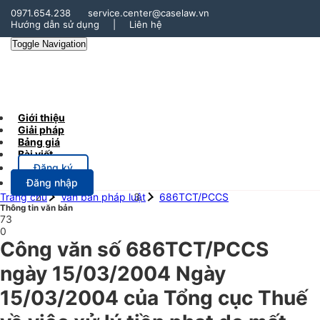
0971.654.238
service.center@caselaw.vn
Hướng dẫn sử dụng
|
Liên hệ
Toggle Navigation
Giới thiệu
Giải pháp
Bảng giá
Bài viết
Đăng ký
Đăng nhập
Trang chủ
Văn bản pháp luật
686TCT/PCCS
Thông tin văn bản
73
0
Công văn số 686TCT/PCCS
ngày 15/03/2004 Ngày
15/03/2004 của Tổng cục Thuế