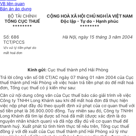
VB liên quan
Bản án áp dụng
BỘ TÀI CHÍNH
CỘNG HOÀ XÃ HỘI CHỦ NGHĨA VIỆT NAM
TỔNG CỤC THUẾ
Độc lập - Tự do - Hạnh phúc
********
********
Số: 686
Hà Nội, ngày 15 tháng 3 năm 2004
TCT/PCCS
V/v xử lý tiền phạt do
mất hoá đơn
Kính gửi:
Cục thuế thành phố Hải Phòng
Trả lời công văn số 08 CT/AC ngày 07 tháng 01 năm 2004 của Cục
thuế thành phố Hải Phòng về việc hoàn trả tiền phạt do để mất hoá
đơn, Tổng cục thuế có ý kiến như sau:
Căn cứ nội dung công văn của Cục thuế báo cáo giải trình về việc
Công ty TNHH Long Khánh sau khi để mất hoá đơn đã thực hiện
việc nộp phạt đầy đủ theo quyết định xử phạt của cơ quan thuế với
số tiền phạt là 36.900.000 đồng. Tuy nhiên sau đó, Công ty TNHH
Long Khánh đã tìm lại được số hoá đã mất (được xác định là do
nguyên nhân khách quan) và đã nộp đầy đủ về cơ quan thuế để
thanh huỷ. Xuất phát từ tình hình thực tế nêu trên, Tổng cục thuế
đồng ý với đề xuất của Cục thuế thành phố Hải Phòng xử lý như