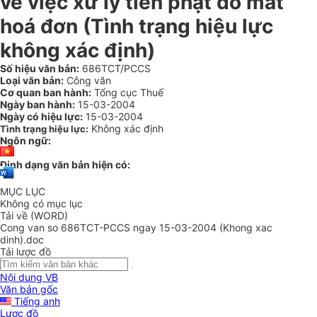
về việc xử lý tiền phạt do mất
hoá đơn (Tình trạng hiệu lực
không xác định)
Số hiệu văn bản:
686TCT/PCCS
Loại văn bản:
Công văn
Cơ quan ban hành:
Tổng cục Thuế
Ngày ban hành:
15-03-2004
Ngày có hiệu lực:
15-03-2004
Không xác định
Tình trạng hiệu lực:
Ngôn ngữ:
Định dạng văn bản hiện có:
MỤC LỤC
Không có mục lục
Tải về (WORD)
Cong van so 686TCT-PCCS ngay 15-03-2004 (Khong xac
dinh).doc
Tải lược đồ
Nội dung VB
Văn bản gốc
Tiếng anh
Lược đồ