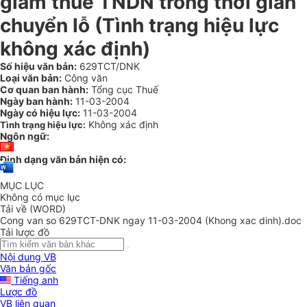
giảm thuế TNDN trong thời gian
chuyển lỗ (Tình trạng hiệu lực
không xác định)
Số hiệu văn bản:
629TCT/DNK
Loại văn bản:
Công văn
Cơ quan ban hành:
Tổng cục Thuế
Ngày ban hành:
11-03-2004
Ngày có hiệu lực:
11-03-2004
Không xác định
Tình trạng hiệu lực:
Ngôn ngữ:
Định dạng văn bản hiện có:
MỤC LỤC
Không có mục lục
Tải về (WORD)
Cong van so 629TCT-DNK ngay 11-03-2004 (Khong xac dinh).doc
Tải lược đồ
Nội dung VB
Văn bản gốc
Tiếng anh
Lược đồ
VB liên quan