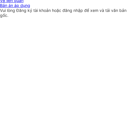
VB liên quan
Bản án áp dụng
Vui lòng
Đăng ký
tài khoản hoặc
đăng nhập
để xem và tải văn bản
gốc.