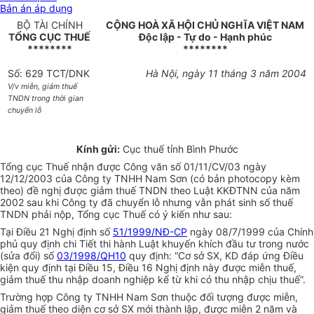
Bản án áp dụng
BỘ TÀI CHÍNH
CỘNG HOÀ XÃ HỘI CHỦ NGHĨA VIỆT NAM
TỔNG CỤC THUẾ
Độc lập - Tự do - Hạnh phúc
********
********
Số: 629 TCT/DNK
Hà Nội, ngày 11 tháng 3 năm 2004
V/v miễn, giảm thuế
TNDN trong thời gian
chuyển lỗ
Kính gửi:
Cục thuế tỉnh Bình Phước
Tổng cục Thuế nhận được Công văn số 01/11/CV/03 ngày
12/12/2003 của Công ty TNHH Nam Sơn (có bản photocopy kèm
theo) đề nghị được giảm thuế TNDN theo Luật KKĐTNN của năm
2002 sau khi Công ty đã chuyển lỗ nhưng vẫn phát sinh số thuế
TNDN phải nộp, Tổng cục Thuế có ý kiến như sau:
Tại Điều 21 Nghị định số
51/1999/NĐ-CP
ngày 08/7/1999 của Chính
phủ quy định chi Tiết thi hành Luật khuyến khích đầu tư trong nước
(sửa đổi) số
03/1998/QH10
quy định: “Cơ sở SX, KD đáp ứng Điều
kiện quy định tại Điều 15, Điều 16 Nghị định này được miễn thuế,
giảm thuế thu nhập doanh nghiệp kể từ khi có thu nhập chịu thuế”.
Trường hợp Công ty TNHH Nam Sơn thuộc đối tượng được miễn,
giảm thuế theo diện cơ sở SX mới thành lập, được miễn 2 năm và