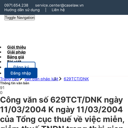
0971.654.238
service.center@caselaw.vn
Hướng dẫn sử dụng
|
Liên hệ
Toggle Navigation
Giới thiệu
Giải pháp
Bảng giá
Bài viết
Đăng ký
Đăng nhập
Trang chủ
Văn bản pháp luật
629TCT/DNK
Thông tin văn bản
91
0
Công văn số 629TCT/DNK ngày
11/03/2004 K ngày 11/03/2004
của Tổng cục thuế về việc miễn,