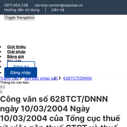
0971.654.238
service.center@caselaw.vn
Hướng dẫn sử dụng
|
Liên hệ
Toggle Navigation
Giới thiệu
Giải pháp
Bảng giá
Bài viết
Đăng ký
Đăng nhập
Trang chủ
Văn bản pháp luật
628TCT/DNNN
Thông tin văn bản
93
0
Công văn số 628TCT/DNNN
ngày 10/03/2004 Ngày
10/03/2004 của Tổng cục thuế