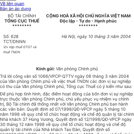
VB liên quan
Bản án áp dụng
BỘ TÀI CHÍNH
CỘNG HOÀ XÃ HỘI CHỦ NGHĨA VIỆT NAM
TỔNG CỤC THUẾ
Độc lập - Tự do - Hạnh phúc
********
********
Số: 628
Hà Nội, ngày 10 tháng 3 năm 2004
TCT/DNNN
V/v nộp thuế GTGT và
thuế TNDN
Kính gửi:
Văn phòng Chính phủ
Trả lời công văn số 1066/VPCP-QTTV ngày 08 tháng 3 năm 2004
của Văn phòng Chính phủ về việc thuế TNDN các đơn vị sự nghiệp
có thu của Văn phòng Chính phủ, Tổng cục Thuế có ý kiến như sau:
Để phù hợp tình hình, đặc điểm hoạt động của bốn đơn vị sự nghiệp
trực thuộc Văn phòng Chính phủ, chủ yếu phục vụ nhiệm vụ chính
trị, Bộ Tài chính đã thống nhất với Văn phòng Chính phủ ban hành
các văn bản: Quyết định số 07/1998/QĐ-VPCP ngày 5 tháng 10
năm 1998 về quy chế tổ chức hoạt động và chế độ quản lý tài chính
Nhà khách 37 Hùng Vương, Quyết định số 12/1998/QĐ-VPCP ngày
30 tháng 12 năm 1998 về quy chế tổ chức hoạt động và chế độ
quản lý tài chính của Nhà khách Tao Đàn, Quyết định số