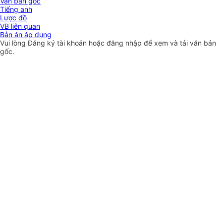
Văn bản gốc
Tiếng anh
Lược đồ
VB liên quan
Bản án áp dụng
Vui lòng
Đăng ký
tài khoản hoặc
đăng nhập
để xem và tải văn bản
gốc.