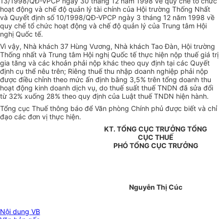
13/1998/QĐ-VPCP ngày 30 tháng 12 năm 1998 về quy chế tổ chức
hoạt động và chế độ quản lý tài chính của Hội trường Thống Nhất
và Quyết định số 10/1998/QĐ-VPCP ngày 3 tháng 12 năm 1998 về
quy chế tổ chức hoạt động và chế độ quản lý của Trung tâm Hội
nghị Quốc tế.
Vì vậy, Nhà khách 37 Hùng Vương, Nhà khách Tao Đàn, Hội trường
Thống nhất và Trung tâm Hội nghị Quốc tế thực hiện nộp thuế giá trị
gia tăng và các khoản phải nộp khác theo quy định tại các Quyết
định cụ thể nêu trên; Riêng thuế thu nhập doanh nghiệp phải nộp
được điều chỉnh theo mức ấn định bằng 3,5% trên tổng doanh thu
hoạt động kinh doanh dịch vụ, do thuế suất thuế TNDN đã sửa đổi
từ 32% xuống 28% theo quy định của Luật thuế TNDN hiện hành.
Tổng cục Thuế thông báo để Văn phòng Chính phủ được biết và chỉ
đạo các đơn vị thực hiện.
KT. TỔNG CỤC TRƯỞNG TỔNG
CỤC THUẾ
PHÓ TỔNG CỤC TRƯỞNG
Nguyễn Thị Cúc
Nội dung VB