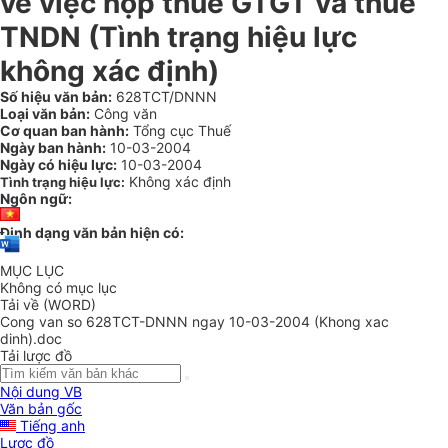
về việc nộp thuế GTGT và thuế
TNDN (Tình trạng hiệu lực
không xác định)
Số hiệu văn bản:
628TCT/DNNN
Loại văn bản:
Công văn
Cơ quan ban hành:
Tổng cục Thuế
Ngày ban hành:
10-03-2004
Ngày có hiệu lực:
10-03-2004
Không xác định
Tình trạng hiệu lực:
Ngôn ngữ:
Định dạng văn bản hiện có:
MỤC LỤC
Không có mục lục
Tải về (WORD)
Cong van so 628TCT-DNNN ngay 10-03-2004 (Khong xac
dinh).doc
Tải lược đồ
Nội dung VB
Văn bản gốc
Tiếng anh
Lược đồ