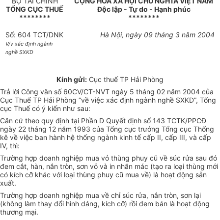
BỘ TÀI CHÍNH
CỘNG HOÀ XÃ HỘI CHỦ NGHĨA VIỆT NAM
TỔNG CỤC THUẾ
Độc lập - Tự do - Hạnh phúc
********
********
Số: 604 TCT/DNK
Hà Nội, ngày 09 tháng 3 năm 2004
V/v xác định ngành
nghề SXKD
Kính gửi:
Cục thuế TP Hải Phòng
Trả lời Công văn số 60CV/CT-NVT ngày 5 tháng 02 năm 2004 của
Cục Thuế TP Hải Phòng “về việc xác định ngành nghề SXKD”, Tổng
cục Thuế có ý kiến như sau:
Căn cứ theo quy định tại Phần D Quyết định số 143 TCTK/PPCĐ
ngày 22 tháng 12 năm 1993 của Tổng cục trưởng Tổng cục Thống
kê về việc ban hành hệ thống ngành kinh tế cấp II, cấp III, và cấp
IV, thì:
Trường hợp doanh nghiệp mua vỏ thùng phuy cũ về súc rửa sau đó
đem cắt, hàn, nắn tròn, sơn vỏ và in nhãn mác (tạo ra loại thùng mới
có kích cỡ khác với loại thùng phuy cũ mua về) là hoạt động sản
xuất.
Trường hợp doanh nghiệp mua về chỉ súc rửa, nắn tròn, sơn lại
(không làm thay đổi hình dáng, kích cỡ) rồi đem bán là hoạt động
thương mại.