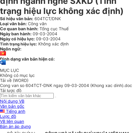
định ngành nghề SXKD (Tình
trạng hiệu lực không xác định)
Số hiệu văn bản:
604TCT/DNK
Loại văn bản:
Công văn
Cơ quan ban hành:
Tổng cục Thuế
Ngày ban hành:
09-03-2004
Ngày có hiệu lực:
09-03-2004
Không xác định
Tình trạng hiệu lực:
Ngôn ngữ:
Định dạng văn bản hiện có:
MỤC LỤC
Không có mục lục
Tải về (WORD)
Cong van so 604TCT-DNK ngay 09-03-2004 (Khong xac dinh).doc
Tải lược đồ
Nội dung VB
Văn bản gốc
Tiếng anh
Lược đồ
VB liên quan
Bản án áp dụng