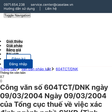
0971.654.238
service.center@caselaw.vn
Hướng dẫn sử dụng
|
Liên hệ
Toggle Navigation
Giới thiệu
Giải pháp
Bảng giá
Bài viết
Đăng ký
Đăng nhập
Trang chủ
Văn bản pháp luật
604TCT/DNK
Thông tin văn bản
87
0
Công văn số 604TCT/DNK ngày
09/03/2004 Ngày 09/03/2004
của Tổng cục thuế về việc xác