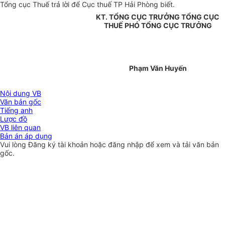
Tổng cục Thuế trả lời để Cục thuế TP Hải Phòng biết.
KT. TỔNG CỤC TRƯỞNG TỔNG CỤC
THUẾ PHÓ TỔNG CỤC TRƯỞNG
Phạm Văn Huyến
Nội dung VB
Văn bản gốc
Tiếng anh
Lược đồ
VB liên quan
Bản án áp dụng
Vui lòng
Đăng ký
tài khoản hoặc
đăng nhập
để xem và tải văn bản
gốc.