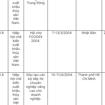
xuất
Trung Đông
khẩu
thủy
sản
Việt
Nam.
1.8
Hiệp
Hội chợ
7-13/3/2004
Nhật Bản
hội chế
FOODEX
biến
2004.
xuất
khẩu
thủy
sản
Việt
Nam.
1.9
Hiệp
Đào tạo cán
10-11/4/2004
Thành phố Hồ
hội chế
bộ tiếp thị
Chí Minh
biến
chuyên
xuất
nghiệp nâng
khẩu
cao cho
thủy
doanh
sản
nghiệp.
Việt