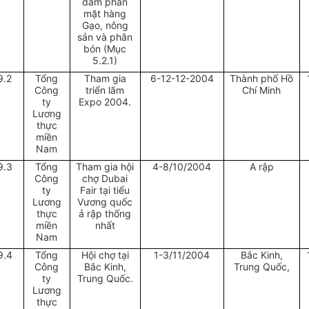
đàm phán
mặt hàng
Gạo, nông
sản và phân
bón (Mục
5.2.1)
9.2
Tổng
Tham gia
6-12-12-2004
Thành phố Hồ
Công
triển lãm
Chí Minh
ty
Expo 2004.
Lương
thực
miền
Nam
9.3
Tổng
Tham gia hội
4-8/10/2004
A rập
Công
chợ Dubai
ty
Fair tại tiểu
Lương
Vương quốc
thực
ả rập thống
miền
nhất
Nam
9.4
Tổng
Hội chợ tại
1-3/11/2004
Bắc Kinh,
Công
Bắc Kinh,
Trung Quốc,
ty
Trung Quốc.
Lương
thực