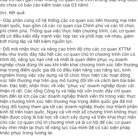
do chưa có báo cáo kiểm toán của 03 năm).
(iv). Kết quả:
- Góp phần củng cố hệ thống các cơ quan xúc tiến thương mại trên
toàn quốc, bao gồm cả các cơ quan của Chính phủ và các tổ chức
phi chính phủ. Thông qua việc thực hiện chương trình, các cơ quan
đã có điều kiện đẩy mạnh việc hợp tác và phối hợp với nhau, giảm
bớt trùng lắp và tiết kiệm nguồn lực.
- Đổi mới nhận thức và nâng cao trình độ cho các cơ quan XTTM:
nếu như trước đây hầu hết các cơ quan chủ trì chương trình còn có
trình độ, năng lực hạn chế và nhất là quan điểm phục vụ doanh
nghiệp chưa đúng thì sau khi triển khai chương trình xúc tiến thương
mại trọng điểm quốc gia đã có điều kiện nâng cao năng lực, kinh
nghiệm trong việc xây dựng và tổ chức thực hiện các hoạt động
xúc tiến thương mại trên quy mô tương đối lớn và cách làm bài bản
hơn. Đặc biệt, nhận thức về việc “phục vụ” doanh nghiệp được cải
thiện rõ rệt. Các tổng Công ty và hiệp hội vốn trước đây chỉ quan
tâm đến lợi ích của các doanh nghiệp thành viên thì trong việc thực
hiện chương trình xúc tiến thương mại trọng điểm quốc gia đã mở
rộng đối tượng tham gia tới các doanh nghiệp thuộc mọi thành phần
kinh tế trên toàn quốc. Ngay cả với một số chương trình không thực
hiện được cũng là bài học về cách xây dựng và triển khai thực hiện
cho các cơ quan chủ trì chương trình và là cơ hội để các cơ quan
này nhìn nhận lại thực tế năng lực của mình để có các biện pháp
khắc phục trong tương lai.