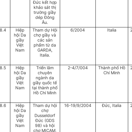
Đức kết hợp
khảo sát thị
trường giầy
dép Đông
Âu.
8.4
Hiệp
Tham dự Hội
6/2004
Italia
hội Da
chợ giầy và
giầy
các sản
Việt
phẩm từ da
Nam
GARDA,
Italia.
8.5
Hiệp
Triển lãm
2-4/7/004
Thành phố Hồ
hội Da
chuyên
Chí Minh
giầy
ngành da
Việt
giầy quốc tế
Nam
tại thành phố
Hồ Chí Minh
8.6
Hiệp
Tham dự hội
16-19/9/2004
Đức, Italia
hội Da
chợ
giầy
Dusseldorf
Việt
Đức (GDS
Nam
98) và hội
chợ MICAM,