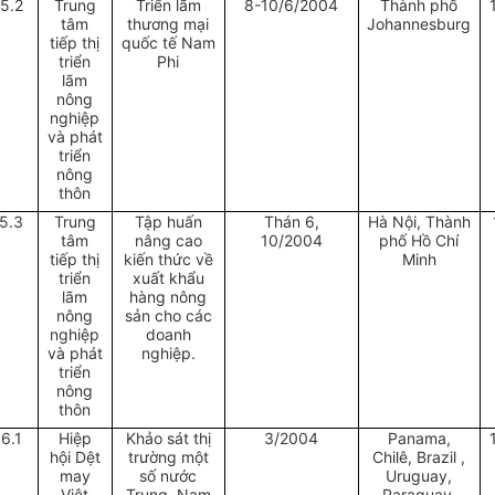
5.2
Trung
Triển lãm
8-10/6/2004
Thành phố
tâm
thương mại
Johannesburg
tiếp thị
quốc tế Nam
triển
Phi
lãm
nông
nghiệp
và phát
triển
nông
thôn
5.3
Trung
Tập huấn
Thán 6,
Hà Nội, Thành
tâm
nâng cao
10/2004
phố Hồ Chí
tiếp thị
kiến thức về
Minh
triển
xuất khẩu
lãm
hàng nông
nông
sản cho các
nghiệp
doanh
và phát
nghiệp.
triển
nông
thôn
16.1
Hiệp
Khảo sát thị
3/2004
Panama,
hội Dệt
trường một
Chilê, Brazil ,
may
số nước
Uruguay,
Việt
Trung, Nam
Paraguay.