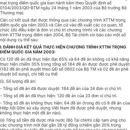
mại trọng điểm quốc gia ban hành kèm theo Quyết định số
0104/2003/QĐ-BTM ngày 24 tháng 1 năm 2003 của Bộ trưởng Bộ
Thương mại;
Căn cứ kết quả đạt được thông qua các chương trình XTTM trọng
điểm quốc gia năm 2003 và Căn cứ vào đề xuất các cơ quan, tổ
chức (đủ điều kiện là đơn vị chủ trì chương trình) về các chương
trình XTTM trọng điểm năm 2004, Bộ Tài chính xin báo cáo một số
nội dung cụ thể sau:
I. ĐÁNH GIÁ KẾT QUẢ THỰC HIỆN CHƯƠNG TRÌNH XTTM TRỌNG
ĐIỂM QUỐC GIA NĂM 2003:
Có 120 đề án đã thực hiện đạt 65% và 64 đề án không có khả năng
thực hiện chiếm 35% trong tổng số 184 đề án được được phê duyệt
(182 đề án phê duyệt theo QĐ số 0602 của Bộ TM và 02 đề án phê
duyệt bổ sung), chi tiết cụ thể:
(i). Số lượng đề án:
- Tổng số đề án đã được duyệt: 184 đề án của 24 đơn vị chủ trì.
- Tổng số đề án đã thực hiện: 120 đề án của 23 đơn vị chủ trì.
- Tổng số đề án không thực hiện: 64 đề án (trong đó có 9 đề án của
Hiệp hội Gốm sứ xây dựng Việt Nam đã được phê duyệt, nhưng
không thực hiện một đề án nào).
(ii) Tổng số tiền đã được nhà nước (Bộ Tài chính) cấp tạm ứng cho
các chương trình mới đạt gần 28 tỷ đồng (chiếm gần 20% trong
tổng số tiền dự kiến đề nghị nhà nước hỗ trợ cho các chương trình).