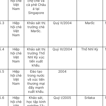
hội chè
chợ chè và
Việt
cà phê Châu
Nam
á tại
Singapore
5.3
Hiệp
Khảo sát thị
Quý II/2004
Marốc
hội chè
trường chè
Việt
Marốc.
Nam
5.4
Hiệp
Khảo sát thị
Quý III/2004
Thổ Nhĩ Kỳ
hội chè
trường Thổ
Việt
Nhĩ Kỳ xúc
Nam
tiến xuất
khẩu.
5.5
Hiệp
Đào tạo
2004
hội chè
trong nước
Việt
về xúc tiến
Nam
thương mại
đẩy mạnh
xuất khẩu.
5.6
Hiệp
Khảo sát,
Quý I/2005
Srilaka
hội chè
học tập kinh
Việt
nghiệm 13-