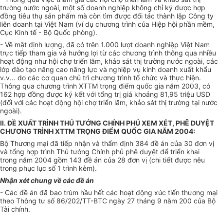
trường nước ngoài, một số doanh nghiệp không chỉ ký được hợp
đồng tiêu thụ sản phẩm mà còn tìm được đối tác thành lập Công ty
liên doanh tại Việt Nam (ví dụ chương trình của Hiệp hội phần mềm,
Cục Kinh tế - Bộ Quốc phòng).
- Về mặt định lượng, đã có trên 1.000 lượt doanh nghiệp Việt Nam
trực tiếp tham gia và hưởng lợi từ các chương trình thông qua nhiều
hoạt động như hội chợ triển lãm, khảo sát thị trường nước ngoài, các
lớp đào tạo nâng cao năng lực và nghiệp vụ kinh doanh xuất khẩu
v.v... do các cơ quan chủ trì chương trình tổ chức và thực hiện.
Thông qua chương trình XTTM trọng điểm quốc gia năm 2003, có
162 hợp đồng được ký kết với tổng trị giá khoảng 81,95 triệu USD
(đối với các hoạt động hội chợ triển lãm, khảo sát thị trường tại nước
ngoài).
II. ĐỀ XUẤT TRÌNH THỦ TƯỚNG CHÍNH PHỦ XEM XÉT, PHÊ DUYỆT
CHƯƠNG TRÌNH XTTM TRỌNG ĐIỂM QUỐC GIA NĂM 2004:
Bộ Thương mại đã tiếp nhận và thẩm định 384 đề án của 30 đơn vị
và tổng hợp trình Thủ tướng Chính phủ phê duyệt để triển khai
trong năm 2004 gồm 143 đề án của 28 đơn vị (chi tiết được nêu
trong phục lục số 1 trình kèm).
Nhận xét chung về các đề án
- Các đề án đã bao trùm hầu hết các hoạt động xúc tiến thương mại
theo Thông tư số 86/202/TT-BTC ngày 27 tháng 9 năm 200 của Bộ
Tài chính.