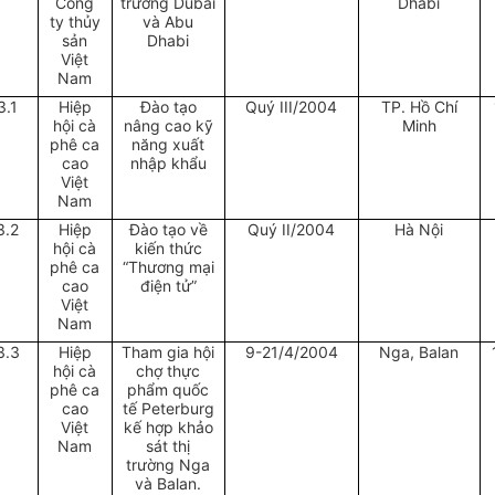
Công
trường Dubai
Dhabi
ty thủy
và Abu
sản
Dhabi
Việt
Nam
3.1
Hiệp
Đào tạo
Quý III/2004
TP. Hồ Chí
hội cà
nâng cao kỹ
Minh
phê ca
năng xuất
cao
nhập khẩu
Việt
Nam
3.2
Hiệp
Đào tạo về
Quý II/2004
Hà Nội
hội cà
kiến thức
phê ca
“Thương mại
cao
điện tử”
Việt
Nam
3.3
Hiệp
Tham gia hội
9-21/4/2004
Nga, Balan
hội cà
chợ thực
phê ca
phẩm quốc
cao
tế Peterburg
Việt
kế hợp khảo
Nam
sát thị
trường Nga
và Balan.