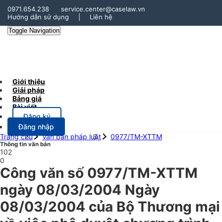
0971.654.238
service.center@caselaw.vn
Hướng dẫn sử dụng
|
Liên hệ
Toggle Navigation
Giới thiệu
Giải pháp
Bảng giá
Bài viết
Đăng ký
Đăng nhập
Trang chủ
Văn bản pháp luật
0977/TM-XTTM
Thông tin văn bản
102
0
Công văn số 0977/TM-XTTM
ngày 08/03/2004 Ngày
08/03/2004 của Bộ Thương mại