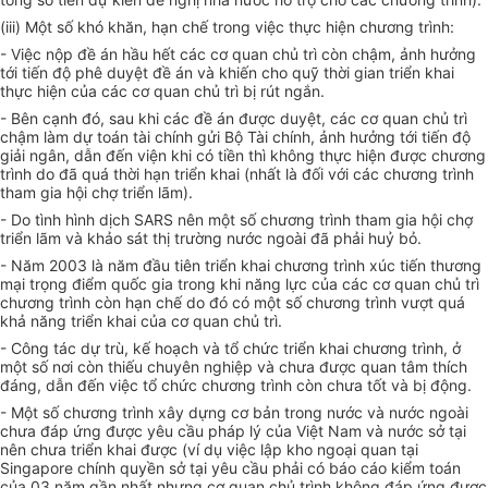
(iii) Một số khó khăn, hạn chế trong việc thực hiện chương trình:
- Việc nộp đề án hầu hết các cơ quan chủ trì còn chậm, ảnh hưởng
tới tiến độ phê duyệt đề án và khiến cho quỹ thời gian triển khai
thực hiện của các cơ quan chủ trì bị rút ngắn.
- Bên cạnh đó, sau khi các đề án được duyệt, các cơ quan chủ trì
chậm làm dự toán tài chính gửi Bộ Tài chính, ảnh hưởng tới tiến độ
giải ngân, dẫn đến viện khi có tiền thì không thực hiện được chương
trình do đã quá thời hạn triển khai (nhất là đối với các chương trình
tham gia hội chợ triển lãm).
- Do tình hình dịch SARS nên một số chương trình tham gia hội chợ
triển lãm và khảo sát thị trường nước ngoài đã phải huỷ bỏ.
- Năm 2003 là năm đầu tiên triển khai chương trình xúc tiến thương
mại trọng điểm quốc gia trong khi năng lực của các cơ quan chủ trì
chương trình còn hạn chế do đó có một số chương trình vượt quá
khả năng triển khai của cơ quan chủ trì.
- Công tác dự trù, kế hoạch và tổ chức triển khai chương trình, ở
một số nơi còn thiếu chuyên nghiệp và chưa được quan tâm thích
đáng, dẫn đến việc tổ chức chương trình còn chưa tốt và bị động.
- Một số chương trình xây dựng cơ bản trong nước và nước ngoài
chưa đáp ứng được yêu cầu pháp lý của Việt Nam và nước sở tại
nên chưa triển khai được (ví dụ việc lập kho ngoại quan tại
Singapore chính quyền sở tại yêu cầu phải có báo cáo kiểm toán
của 03 năm gần nhất nhưng cơ quan chủ trình không đáp ứng được