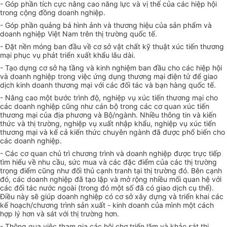
- Góp phần tích cực nâng cao năng lực và vị thế của các hiệp hội
trong cộng đồng doanh nghiệp.
- Góp phần quảng bá hình ảnh và thương hiệu của sản phẩm và
doanh nghiệp Việt Nam trên thị trường quốc tế.
- Đặt nền móng ban đầu về cơ sở vật chất kỹ thuật xúc tiến thương
mại phục vụ phát triển xuất khẩu lâu dài.
- Tạo dựng cơ sở hạ tầng và kinh nghiệm ban đầu cho các hiệp hội
và doanh nghiệp trong việc ứng dụng thương mại điện tử để giao
dịch kinh doanh thương mại với các đối tác và bạn hàng quốc tế.
- Nâng cao một bước trình độ, nghiệp vụ xúc tiến thương mại cho
các doanh nghiệp cũng như cán bộ trong các cơ quan xúc tiến
thương mại của địa phương và Bộ/ngành. Nhiều thông tin và kiến
thức và thị trường, nghiệp vụ xuất nhập khẩu, nghiệp vụ xúc tiến
thương mại và kể cả kiến thức chuyên ngành đã được phổ biến cho
các doanh nghiệp.
- Các cơ quan chủ trì chương trình và doanh nghiệp được trực tiếp
tìm hiểu về nhu cầu, sức mua và các đặc điểm của các thị trường
trọng điểm cũng như đối thủ cạnh tranh tại thị trường đó. Bên cạnh
đó, các doanh nghiệp đã tạo lập và mở rộng nhiều mối quan hệ với
các đối tác nước ngoài (trong đó một số đã có giao dịch cụ thể).
Điều này sẽ giúp doanh nghiệp có cơ sở xây dựng và triển khai các
kế hoạch/chương trình sản xuất - kinh doanh của mình một cách
hợp lý hơn và sát với thị trường hơn.
- Thông qua việc tham gia các hội chợ triển lãm và khảo sát thị