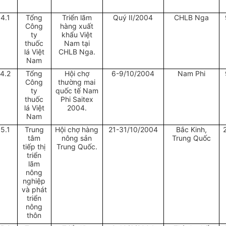
14.1
Tổng
Triển lãm
Quý II/2004
CHLB Nga
Công
hàng xuất
ty
khẩu Việt
thuốc
Nam tại
lá Việt
CHLB Nga.
Nam
4.2
Tổng
Hội chợ
6-9/10/2004
Nam Phi
Công
thường mai
ty
quốc tế Nam
thuốc
Phi Saitex
lá Việt
2004.
Nam
15.1
Trung
Hội chợ hàng
21-31/10/2004
Bắc Kinh,
tâm
nông sản
Trung Quốc
tiếp thị
Trung Quốc.
triển
lãm
nông
nghiệp
và phát
triển
nông
thôn