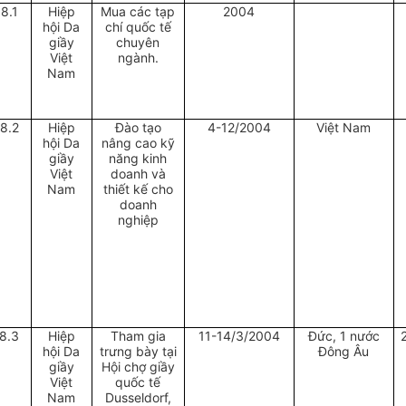
18.1
Hiệp
Mua các tạp
2004
hội Da
chí quốc tế
giầy
chuyên
Việt
ngành.
Nam
8.2
Hiệp
Đào tạo
4-12/2004
Việt Nam
hội Da
nâng cao kỹ
giầy
năng kinh
Việt
doanh và
Nam
thiết kế cho
doanh
nghiệp
8.3
Hiệp
Tham gia
11-14/3/2004
Đức, 1 nước
hội Da
trưng bày tại
Đông Âu
giầy
Hội chợ giầy
Việt
quốc tế
Nam
Dusseldorf,