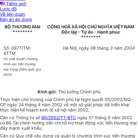
Tiếng anh
Lược đồ
VB liên quan
Bản án áp dụng
BỘ THƯƠNG MẠI
CỘNG HOÀ XÃ HỘI CHỦ NGHĨA VIỆT NAM
********
Độc lập - Tự do - Hạnh phúc
********
Số: 0977/TM-
Hà Nội, ngày 08 tháng 3 năm 2004
XTTM
V/v phê duyệt chương
trình xúc tiến thương
mại trọng điểm quốc gia
2004
Kính gửi:
Thủ tướng Chính phủ
Thực hiện chủ trương của Chính phủ tại Nghị quyết 05/2002/NQ-
CP ngày 24 tháng 4 năm 2002 về một số giải pháp để triển khai
thực hiện kế hoạch kinh tế xã hội năm 2002;
Căn cứ Thông tư số
86/2002/TT-BTC
ngày 27 tháng 9 năm 2002
củ Bộ Tài chính hướng dẫn chi hỗ trợ hoạt động xúc tiến thương mại
đẩy mạnh xuất khẩu;
Căn cứ Quy chế xây dựng và quản lý chương trình xúc tiến thương