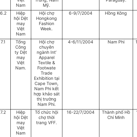
Nam
Mỹ.
6.2
Hiệp
Hội chợ
6-9/7/2004
Hồng Kông
hội Dệt
Hongkong
may
Fashion
Việt
Week.
Nam
17.1
Tổng
Hội chợ
4-6/11/2004
Nam Phi
Công
chuyên
ty Dệt
ngành Int’
may
Apparel
Việt
Textile &
Nam.
Footwate
Trade
Exhibition tại
Cape Town,
Nam Phi kết
hợp khảo sát
thị trường
Nam Phi.
17.2
Hiệp
Tổ chức hội
16-22/7/2004
Thành phố Hồ
hội Dệt
chợ thời
Chí Minh
may
trang VFF.
Việt
Nam