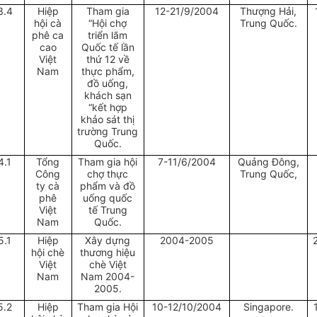
3.4
Hiệp
Tham gia
12-21/9/2004
Thượng Hải,
hội cà
“Hội chợ
Trung Quốc.
phê ca
triển lãm
cao
Quốc tế lần
Việt
thứ 12 về
Nam
thực phẩm,
đồ uống,
khách sạn
“kết hợp
khảo sát thị
trường Trung
Quốc.
4.1
Tổng
Tham gia hội
7-11/6/2004
Quảng Đông,
Công
chợ thực
Trung Quốc,
ty cà
phẩm và đồ
phê
uống quốc
Việt
tế Trung
Nam
Quốc.
5.1
Hiệp
Xây dựng
2004-2005
hội chè
thương hiệu
Việt
chè Việt
Nam
Nam 2004-
2005.
5.2
Hiệp
Tham gia Hội
10-12/10/2004
Singapore.