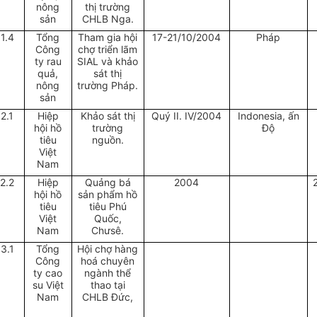
nông
thị trường
sản
CHLB Nga.
11.4
Tổng
Tham gia hội
17-21/10/2004
Pháp
Công
chợ triển lãm
ty rau
SIAL và khảo
quả,
sát thị
nông
trường Pháp.
sản
12.1
Hiệp
Khảo sát thị
Quý II. IV/2004
Indonesia, ấn
hội hồ
trường
Độ
tiêu
nguồn.
Việt
Nam
12.2
Hiệp
Quảng bá
2004
hội hồ
sản phẩm hồ
tiêu
tiêu Phú
Việt
Quốc,
Nam
Chưsê.
13.1
Tổng
Hội chợ hàng
Công
hoá chuyên
ty cao
ngành thể
su Việt
thao tại
Nam
CHLB Đức,