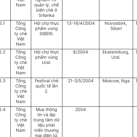
Nam
quản lý, chế
biến chè ở
Srilanka
6.1
Tổng
Hội chợ thực
13-16/4/2004
Novosibirk,
Công
phẩm vùng
Siberi
ty chè
SIBERI.
Việt
Nam
6.2
Tổng
Hội chợ thực
8/2004
Ekaterinburg,
Công
phẩm vùng
Ural.
ty chè
Ural.
Việt
Nam
6.3
Tổng
Festival chè
21-3/5/2004
Moscow, Nga
Công
quốc tế lần
ty chè
2.
Việt
Nam
6.4
Tổng
Mua thông
2004
Công
tin và lập
ty chè
trung tâm dữ
Việt
liệu phát
Nam
triển thương
mại điện tử.