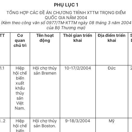
PHỤ LỤC 1
TỔNG HỢP CÁC ĐỀ ÁN CHƯƠNG TRÌNH XTTM TRỌNG ĐIỂM
QUỐC GIA NĂM 2004
(Kèm theo công văn số 0977/TM-XTTM ngày 08 tháng 3 năm 2004
của Bộ Thương mại)
TT
Cơ
Tên hoạt
Thời gian triển
Địa điểm triển
quan
động
khai
khai
chủ trì
1.1
Hiệp
Hội chợ thủy
10-17/2/2004
Đức
hội chế
sản Bremen
biến
xuất
khẩu
thủy
sản
Việt
Nam.
1..2
Hiệp
Hội chợ thủy
9-18/3/2004
Mỹ
hội chế
sản Boston.
biến