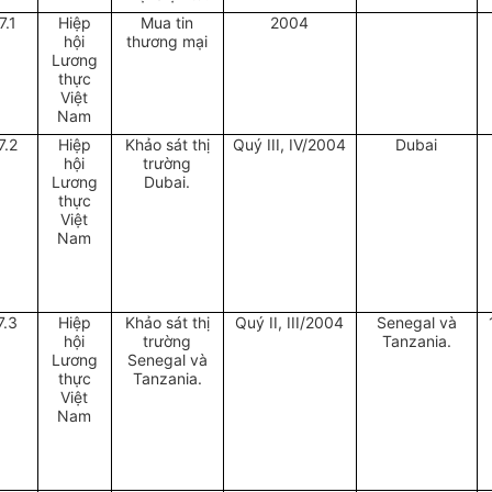
7.1
Hiệp
Mua tin
2004
hội
thương mại
Lương
thực
Việt
Nam
7.2
Hiệp
Khảo sát thị
Quý III, IV/2004
Dubai
hội
trường
Lương
Dubai.
thực
Việt
Nam
7.3
Hiệp
Khảo sát thị
Quý II, III/2004
Senegal và
hội
trường
Tanzania.
Lương
Senegal và
thực
Tanzania.
Việt
Nam