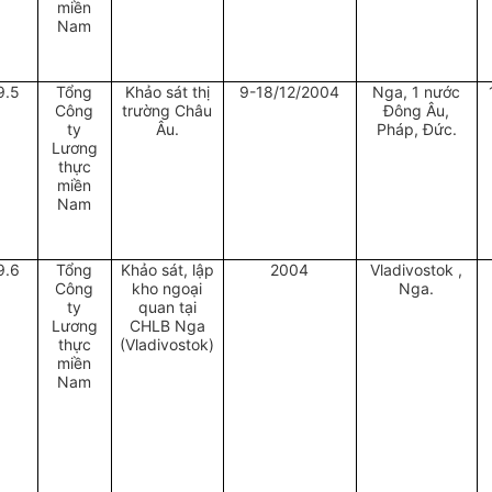
miền
Nam
9.5
Tổng
Khảo sát thị
9-18/12/2004
Nga, 1 nước
Công
trường Châu
Đông Âu,
ty
Âu.
Pháp, Đức.
Lương
thực
miền
Nam
9.6
Tổng
Khảo sát, lập
2004
Vladivostok ,
Công
kho ngoại
Nga.
ty
quan tại
Lương
CHLB Nga
thực
(Vladivostok)
miền
Nam