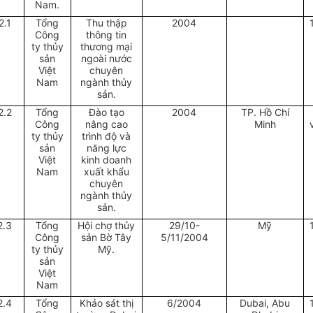
Nam.
2.1
Tổng
Thu thập
2004
Công
thông tin
ty thủy
thương mại
sản
ngoài nước
Việt
chuyên
Nam
ngành thủy
sản.
2.2
Tổng
Đào tạo
2004
TP. Hồ Chí
Công
nâng cao
Minh
ty thủy
trình độ và
sản
năng lực
Việt
kinh doanh
Nam
xuất khẩu
chuyên
ngành thủy
sản.
2.3
Tổng
Hội chợ thủy
29/10-
Mỹ
Công
sản Bờ Tây
5/11/2004
ty thủy
Mỹ.
sản
Việt
Nam
2.4
Tổng
Khảo sát thị
6/2004
Dubai, Abu