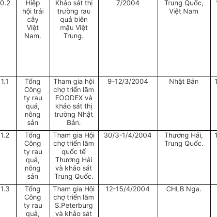
0.2
Hiệp
Khảo sát thị
7/2004
Trung Quốc,
hội trái
trường rau
Việt Nam
cây
quả biên
Việt
mậu Việt
Nam.
Trung.
11.1
Tổng
Tham gia hội
9-12/3/2004
Nhật Bản
Công
chợ triển lãm
ty rau
FOODEX và
quả,
khảo sát thị
nông
trường Nhật
sản
Bản.
11.2
Tổng
Tham gia Hội
30/3-1/4/2004
Thương Hải,
Công
chợ triển lãm
Trung Quốc.
ty rau
quốc tế
quả,
Thương Hải
nông
và khảo sát
sản
Trung Quốc.
11.3
Tổng
Tham gia Hội
12-15/4/2004
CHLB Nga.
Công
chợ triển lãm
ty rau
S.Peterburg
quả,
và khảo sát