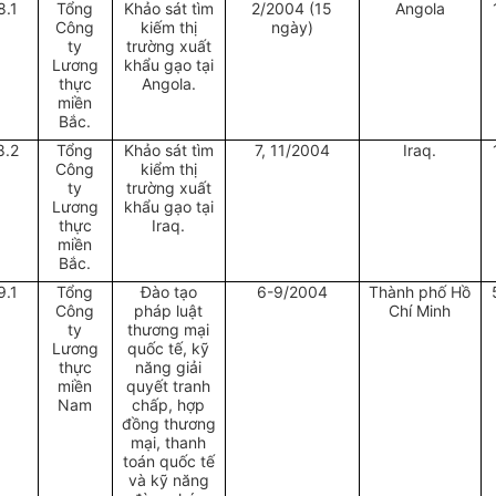
8.1
Tổng
Khảo sát tìm
2/2004 (15
Angola
Công
kiếm thị
ngày)
ty
trường xuất
Lương
khẩu gạo tại
thực
Angola.
miền
Bắc.
8.2
Tổng
Khảo sát tìm
7, 11/2004
Iraq.
Công
kiểm thị
ty
trường xuất
Lương
khẩu gạo tại
thực
Iraq.
miền
Bắc.
9.1
Tổng
Đào tạo
6-9/2004
Thành phố Hồ
Công
pháp luật
Chí Minh
ty
thương mại
Lương
quốc tế, kỹ
thực
năng giải
miền
quyết tranh
Nam
chấp, hợp
đồng thương
mại, thanh
toán quốc tế
và kỹ năng