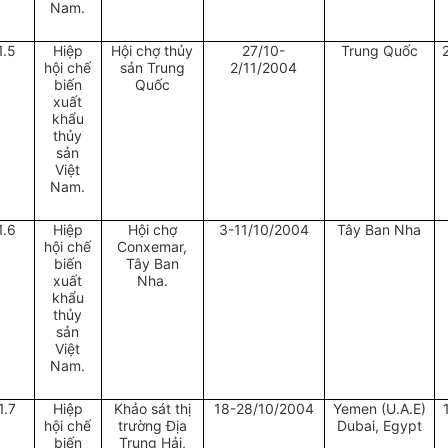
Nam.
1.5
Hiệp
Hội chợ thủy
27/10-
Trung Quốc
hội chế
sản Trung
2/11/2004
biến
Quốc
xuất
khẩu
thủy
sản
Việt
Nam.
1.6
Hiệp
Hội chợ
3-11/10/2004
Tây Ban Nha
hội chế
Conxemar,
biến
Tây Ban
xuất
Nha.
khẩu
thủy
sản
Việt
Nam.
1.7
Hiệp
Khảo sát thị
18-28/10/2004
Yemen (U.A.E)
hội chế
trường Địa
Dubai, Egypt
biến
Trung Hải,