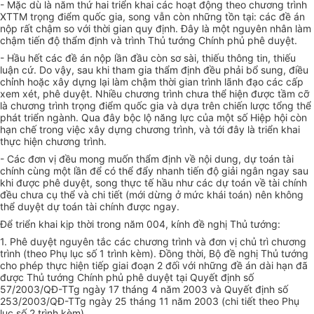
- Mặc dù là năm thứ hai triển khai các hoạt động theo chương trình
XTTM trọng điểm quốc gia, song vẫn còn những tồn tại: các đề án
nộp rất chậm so với thời gian quy định. Đây là một nguyên nhân làm
chậm tiến độ thẩm định và trình Thủ tướng Chính phủ phê duyệt.
- Hầu hết các đề án nộp lần đầu còn sơ sài, thiếu thông tin, thiếu
luận cứ. Do vậy, sau khi tham gia thẩm định đều phải bổ sung, điều
chỉnh hoặc xây dựng lại làm chậm thời gian trình lãnh đạo các cấp
xem xét, phê duyệt. Nhiều chương trình chưa thể hiện được tầm cỡ
là chương trình trọng điểm quốc gia và dựa trên chiến lược tổng thể
phát triển ngành. Qua đây bộc lộ năng lực của một số Hiệp hội còn
hạn chế trong việc xây dựng chương trình, và tới đây là triển khai
thực hiện chương trình.
- Các đơn vị đều mong muốn thẩm định về nội dung, dự toán tài
chính cùng một lần để có thể đẩy nhanh tiến độ giải ngân ngay sau
khi được phê duyệt, song thực tế hầu như các dự toán về tài chính
đều chưa cụ thể và chi tiết (mới dừng ở mức khái toán) nên không
thể duyệt dự toán tài chính được ngay.
Để triển khai kịp thời trong năm 004, kính đề nghị Thủ tướng:
1. Phê duyệt nguyên tắc các chương trình và đơn vị chủ trì chương
trình (theo Phụ lục số 1 trình kèm). Đồng thời, Bộ đề nghị Thủ tướng
cho phép thực hiện tiếp giai đoạn 2 đối với những đề án dài hạn đã
được Thủ tướng Chính phủ phê duyệt tại Quyết định số
57/2003/QĐ-TTg ngày 17 tháng 4 năm 2003 và Quyết định số
253/2003/QĐ-TTg ngày 25 tháng 11 năm 2003 (chi tiết theo Phụ
lục số 2 trình kèm).