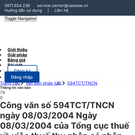
0971.654.238
service.center@caselaw.vn
Hướng dẫn sử dụng
|
Liên hệ
Toggle Navigation
Giới thiệu
Giải pháp
Bảng giá
Bài viết
Đăng ký
Đăng nhập
Trang chủ
Văn bản pháp luật
594TCT/TNCN
Thông tin văn bản
79
0
Công văn số 594TCT/TNCN
ngày 08/03/2004 Ngày
08/03/2004 của Tổng cục thuế