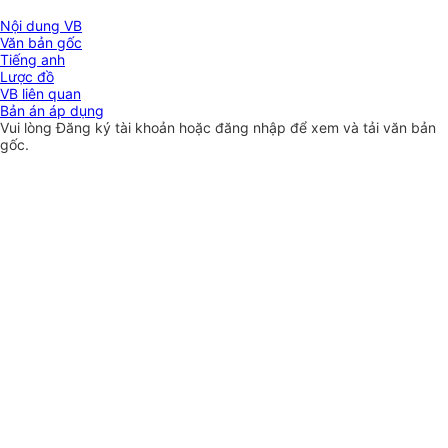
Nội dung VB
Văn bản gốc
Tiếng anh
Lược đồ
VB liên quan
Bản án áp dụng
Vui lòng
Đăng ký
tài khoản hoặc
đăng nhập
để xem và tải văn bản
gốc.