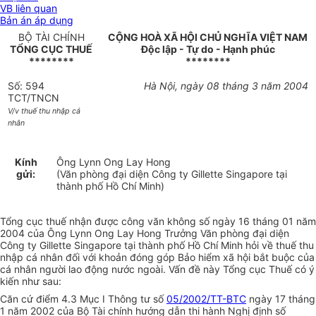
VB liên quan
Bản án áp dụng
BỘ TÀI CHÍNH
CỘNG HOÀ XÃ HỘI CHỦ NGHĨA VIỆT NAM
TỔNG CỤC THUẾ
Độc lập - Tự do - Hạnh phúc
********
********
Số: 594
Hà Nội, ngày 08 tháng 3 năm 2004
TCT/TNCN
V/v thuế thu nhập cá
nhân
Kính
Ông Lynn Ong Lay Hong
gửi:
(Văn phòng đại diện Công ty Gillette Singapore tại
thành phố Hồ Chí Minh)
Tổng cục thuế nhận được công văn không số ngày 16 tháng 01 năm
2004 của Ông Lynn Ong Lay Hong Trưởng Văn phòng đại diện
Công ty Gillette Singapore tại thành phố Hồ Chí Minh hỏi về thuế thu
nhập cá nhân đối với khoản đóng góp Bảo hiểm xã hội bắt buộc của
cá nhân người lao động nước ngoài. Vấn đề này Tổng cục Thuế có ý
kiến như sau:
Căn cứ điểm 4.3 Mục I Thông tư số
05/2002/TT-BTC
ngày 17 tháng
1 năm 2002 của Bộ Tài chính hướng dẫn thi hành Nghị định số