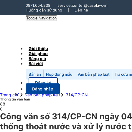
0971.654.238
service.center@caselaw.vn
Hướng dẫn sử dụng
|
Liên hệ
Toggle Navigation
Giới thiệu
Giải pháp
Bảng giá
Bài viết
Bản án
Hợp đồng mẫu
Văn bản pháp luật
Tra cứu 
Đăng ký
Đăng nhập
Trang chủ
Văn bản pháp luật
314/CP-CN
Thông tin văn bản
88
0
Công văn số 314/CP-CN ngày 04
thống thoát nước và xử lý nước t