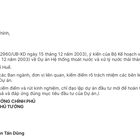
hính,
số 2960/UB-XD ngày 15 tháng 12 năm 2003), ý kiến của Bộ Kế hoạc
2 năm 2003) về Dự án Hệ thống thoát nước và xử lý nước thải thàn
ố Huế.
ác Ban ngành, đơn vị liên quan, kiểm điểm rõ trách nhiệm các bên li
Dự án.
iểm điểm và rút kinh nghiệm, chỉ đạo lập dự án đầu tư mới để hoàn 
uả và đáp ứng đúng mục tiêu đầu tư của Dự án./.
ƯỚNG CHÍNH PHỦ
THỦ TƯỚNG
n Tấn Dũng