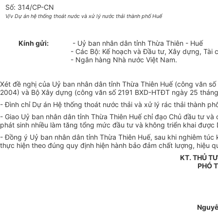
Số: 314/CP-CN
V/v Dự án hệ thống thoát nước và xử lý nước thải thành phố Huế
Kính gửi:
- Uỷ ban nhân dân tỉnh Thừa Thiên - Huế
- Các Bộ: Kế hoạch và Đầu tư, Xây dựng, Tài c
- Ngân hàng Nhà nước Việt Nam.
Xét đề nghị của Uỷ ban nhân dân tỉnh Thừa Thiên Huế (công văn 
2004) và Bộ Xây dựng (công văn số 2191 BXD-HTĐT ngày 25 tháng 1
- Đình chỉ Dự án Hệ thống thoát nước thải và xử lý rác thải thành ph
- Giao Uỷ ban nhân dân tỉnh Thừa Thiên Huế chỉ đạo Chủ đầu tư và c
phát sinh nhiều làm tăng tổng mức đầu tư và không triển khai được 
- Đồng ý Uỷ ban nhân dân tỉnh Thừa Thiên Huế, sau khi nghiêm túc k
thực hiện theo đúng quy định hiện hành bảo đảm chất lượng, hiệu q
KT. THỦ T
PHÓ 
Nguyễ