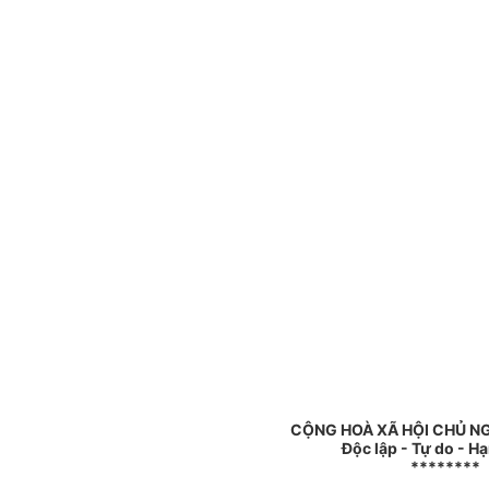
CỘNG HOÀ XÃ HỘI CHỦ N
Độc lập - Tự do - H
********