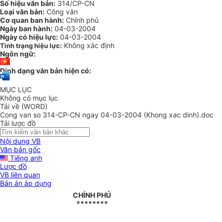
Số hiệu văn bản:
314/CP-CN
Loại văn bản:
Công văn
Cơ quan ban hành:
Chính phủ
Ngày ban hành:
04-03-2004
Ngày có hiệu lực:
04-03-2004
Không xác định
Tình trạng hiệu lực:
Ngôn ngữ:
Định dạng văn bản hiện có:
MỤC LỤC
Không có mục lục
Tải về (WORD)
Cong van so 314-CP-CN ngay 04-03-2004 (Khong xac dinh).doc
Tải lược đồ
Nội dung VB
Văn bản gốc
Tiếng anh
Lược đồ
VB liên quan
Bản án áp dụng
CHÍNH PHỦ
********