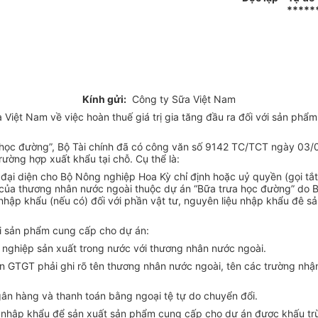
*****
Kính gửi:
Công ty Sữa Việt Nam
Việt Nam về việc hoàn thuế giá trị gia tăng đầu ra đối với sản ph
a học đường”, Bộ Tài chính đã có công văn số 9142 TC/TCT ngày 03
ường hợp xuất khẩu tại chỗ. Cụ thể là:
đại diện cho Bộ Nông nghiệp Hoa Kỳ chỉ định hoặc uỷ quyền (gọi tắ
 của thương nhân nước ngoài thuộc dự án “Bữa trưa học đường” do 
nhập khẩu (nếu có) đối với phần vật tư, nguyên liệu nhập khẩu đê s
i sản phẩm cung cấp cho dự án:
ghiệp sản xuất trong nước với thương nhân nước ngoài.
 GTGT phải ghi rõ tên thương nhân nước ngoài, tên các trường nhận
ân hàng và thanh toán bằng ngoại tệ tự do chuyển đổi.
c nhập khẩu để sản xuất sản phẩm cung cấp cho dự án được khấu tr