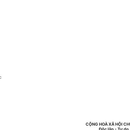
c
CỘNG HOÀ XÃ HỘI CH
Độc lập - Tự do