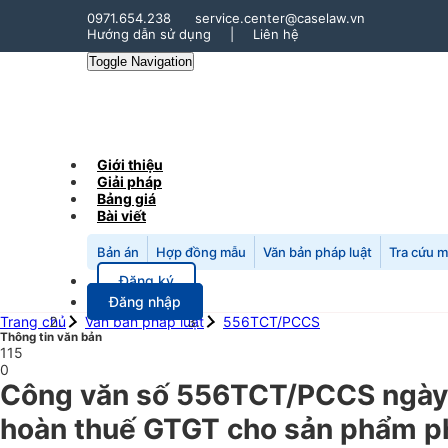
0971.654.238
service.center@caselaw.vn
Hướng dẫn sử dụng
|
Liên hệ
Toggle Navigation
Giới thiệu
Giải pháp
Bảng giá
Bài viết
Bản án
Hợp đồng mẫu
Văn bản pháp luật
Tra cứu 
Đăng ký
Đăng nhập
Trang chủ
Văn bản pháp luật
556TCT/PCCS
Thông tin văn bản
115
0
Công văn số 556TCT/PCCS ngày 
hoàn thuế GTGT cho sản phẩm ph