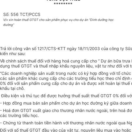
********
Số: 556 TCT/PCCS
V/v xin hoàn thuế GTGT cho sản phẩm phục vụ cho dự án “Dinh dưỡng học
đường”
Trả lời công văn số 1217/CTS-KTT ngày 18/11/2003 của công ty Sữa 
kiến như sau:
Về chính sách thuế đối với hàng hoá cung cấp cho “ Dự án bữa trư
dụng thuế GTGT và thuế nhập khẩu nguyên liệu, vật tư như đối với tr
“Các doanh nghiệp sản xuất trong nước có ký hợp đồng với tổ chức 
các sản phẩm khác cung cấp cho các trường tiểu học theo chỉ định
0% đối với sản phẩm cung cấp cho dự án và được xét hoàn lại thuế 
khẩu tại chỗ.
Điều kiện và thủ tục để được hưởng thuế suất thuế GTGT 0% đối vớ
- Hợp đồng mua bán sản phẩm cho dự án học đường ký giữa doanh n
- Hoá đơn GTGT xuất giao cho thương nhân nước ngoài, trên hoá đơn
các trường tiểu học.
- Chứng từ thanh toán tiền hành với thương nhân nước ngoài qua Ng
Đối với số thuế GTGT đầu vào của vật tư, nguyên liệu mua vào hoặ