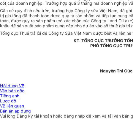
có) của doanh nghiệp. Trường hợp quá 3 tháng mà doanh nghiệp vẫn 
Căn cứ quy định nêu trên, trường hợp Công ty sữa Việt Nam, đã ghi 
trị gia tăng đã thanh toán được quy ra sản phẩm và tiếp tục cung cấ
toán, được quy ra sản phẩm (có xác nhận của Công ty Land O’Lake) 
khẩu để sản xuất sản phẩm cung cấp cho dự án vào số thuế giá trị 
Tổng cục Thuế trả lời để Công ty Sữa Việt Nam được biết và liên hệ 
KT. TỔNG CỤC TRƯỞNG TỔN
PHÓ TỔNG CỤC TR
Nguyễn Thị Cúc
Nội dung VB
Văn bản gốc
Tiếng anh
Lược đồ
VB liên quan
Bản án áp dụng
Vui lòng
Đăng ký
tài khoản hoặc
đăng nhập
để xem và tải văn bản 