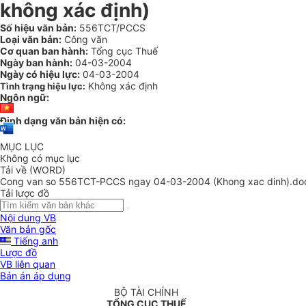
không xác định)
Số hiệu văn bản:
556TCT/PCCS
Loại văn bản:
Công văn
Cơ quan ban hành:
Tổng cục Thuế
Ngày ban hành:
04-03-2004
Ngày có hiệu lực:
04-03-2004
Không xác định
Tình trạng hiệu lực:
Ngôn ngữ:
Định dạng văn bản hiện có:
MỤC LỤC
Không có mục lục
Tải về (WORD)
Cong van so 556TCT-PCCS ngay 04-03-2004 (Khong xac dinh).do
Tải lược đồ
Nội dung VB
Văn bản gốc
Tiếng anh
Lược đồ
VB liên quan
Bản án áp dụng
BỘ TÀI CHÍNH
TỔNG CỤC THUẾ