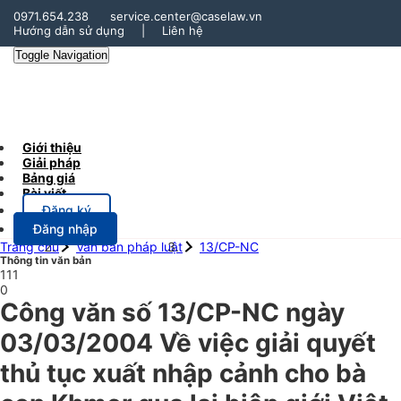
0971.654.238
service.center@caselaw.vn
Hướng dẫn sử dụng
|
Liên hệ
Toggle Navigation
Giới thiệu
Giải pháp
Bảng giá
Bài viết
Đăng ký
Đăng nhập
Trang chủ
Văn bản pháp luật
13/CP-NC
Thông tin văn bản
111
0
Công văn số 13/CP-NC ngày
03/03/2004 Về việc giải quyết
thủ tục xuất nhập cảnh cho bà