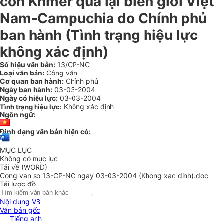
con Khmer qua lại biên giới Việt
Nam-Campuchia do Chính phủ
ban hành (Tình trạng hiệu lực
không xác định)
Số hiệu văn bản:
13/CP-NC
Loại văn bản:
Công văn
Cơ quan ban hành:
Chính phủ
Ngày ban hành:
03-03-2004
Ngày có hiệu lực:
03-03-2004
Không xác định
Tình trạng hiệu lực:
Ngôn ngữ:
Định dạng văn bản hiện có:
MỤC LỤC
Không có mục lục
Tải về (WORD)
Cong van so 13-CP-NC ngay 03-03-2004 (Khong xac dinh).doc
Tải lược đồ
Nội dung VB
Văn bản gốc
Tiếng anh