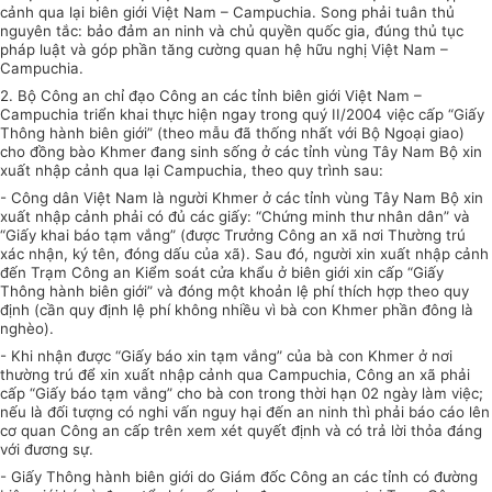
cảnh qua lại biên giới Việt Nam – Campuchia. Song phải tuân thủ
nguyên tắc: bảo đảm an ninh và chủ quyền quốc gia, đúng thủ tục
pháp luật và góp phần tăng cường quan hệ hữu nghị Việt Nam –
Campuchia.
2. Bộ Công an chỉ đạo Công an các tỉnh biên giới Việt Nam –
Campuchia triển khai thực hiện ngay trong quý II/2004 việc cấp “Giấy
Thông hành biên giới” (theo mẫu đã thống nhất với Bộ Ngoại giao)
cho đồng bào Khmer đang sinh sống ở các tỉnh vùng Tây Nam Bộ xin
xuất nhập cảnh qua lại Campuchia, theo quy trình sau:
- Công dân Việt Nam là người Khmer ở các tỉnh vùng Tây Nam Bộ xin
xuất nhập cảnh phải có đủ các giấy: “Chứng minh thư nhân dân” và
“Giấy khai báo tạm vắng” (được Trưởng Công an xã nơi Thường trú
xác nhận, ký tên, đóng dấu của xã). Sau đó, người xin xuất nhập cảnh
đến Trạm Công an Kiểm soát cửa khẩu ở biên giới xin cấp “Giấy
Thông hành biên giới” và đóng một khoản lệ phí thích hợp theo quy
định (cần quy định lệ phí không nhiều vì bà con Khmer phần đông là
nghèo).
- Khi nhận được “Giấy báo xin tạm vắng” của bà con Khmer ở nơi
thường trú để xin xuất nhập cảnh qua Campuchia, Công an xã phải
cấp “Giấy báo tạm vắng” cho bà con trong thời hạn 02 ngày làm việc;
nếu là đối tượng có nghi vấn nguy hại đến an ninh thì phải báo cáo lên
cơ quan Công an cấp trên xem xét quyết định và có trả lời thỏa đáng
với đương sự.
- Giấy Thông hành biên giới do Giám đốc Công an các tỉnh có đường