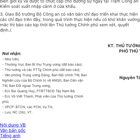
biên giới ký và được tổ chức cấp cho đương sự ngay tại Trạm Công an
Kiểm soát xuất nhập cảnh ở cửa khẩu.
3. Giao Bộ trưởng Bộ Công an có văn bản chỉ đạo triển khai thực hiện
các chỉ đạo trên đây, trong quá trình thực hiện nếu có khó khăn vướng
mắc thì báo cáo kịp thời lên Thủ tướng Chính phủ xem xét, quyết
định./.
KT. THỦ TƯỚN
PHÓ THỦ
Nơi nhận:
- Như trên;
- Thường trực Ban Bí thư Trung ương (để báo cáo);
- Thủ tướng và các PTTg Chính phủ (để báo cáo);
- Văn phòng Trung ương Đảng, Ban Nội chính TW, Ban
Nguyễn T
Nghiên cứu của Bộ Chính trị về ANQG, Ban Dân vận
TW, Ban Đối ngoại Trung ương,
- Đ/c Bùi Quang Huy, PTBTTBCĐ Tây Nam Bộ;
- Đ/c Võ Viết Thanh, Phái viên của Thủ tướng Chính
phủ;
- VPCP: BTCN, các PCN; Vụ TH,
- Lưu: NC (3b), VT.
Nội dung VB
Văn bản gốc
Tiếng anh