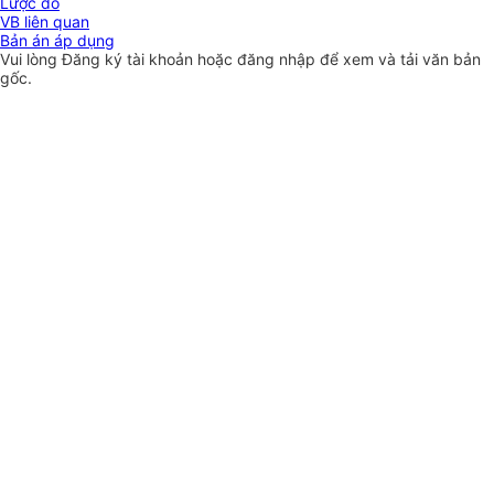
Lược đồ
VB liên quan
Bản án áp dụng
Vui lòng
Đăng ký
tài khoản hoặc
đăng nhập
để xem và tải văn bản
gốc.