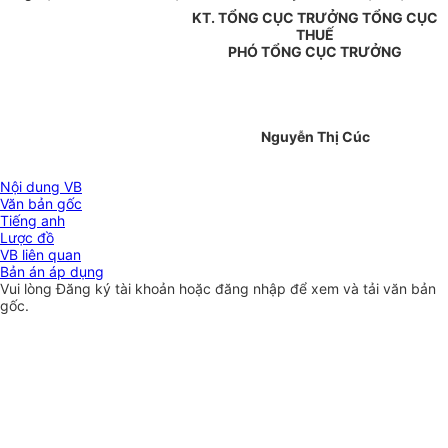
KT. TỔNG CỤC TRƯỞNG TỔNG CỤC
THUẾ
PHÓ TỔNG CỤC TRƯỞNG
Nguyễn Thị Cúc
Nội dung VB
Văn bản gốc
Tiếng anh
Lược đồ
VB liên quan
Bản án áp dụng
Vui lòng
Đăng ký
tài khoản hoặc
đăng nhập
để xem và tải văn bản
gốc.