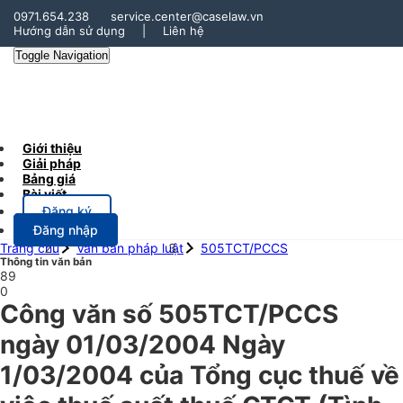
0971.654.238
service.center@caselaw.vn
Hướng dẫn sử dụng
|
Liên hệ
Toggle Navigation
Giới thiệu
Giải pháp
Bảng giá
Bài viết
Đăng ký
Đăng nhập
Trang chủ
Văn bản pháp luật
505TCT/PCCS
Thông tin văn bản
89
0
Công văn số 505TCT/PCCS
ngày 01/03/2004 Ngày
1/03/2004 của Tổng cục thuế về