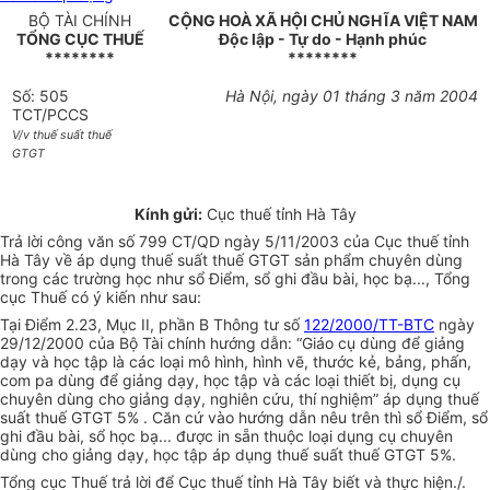
BỘ TÀI CHÍNH
CỘNG HOÀ XÃ HỘI CHỦ NGHĨA VIỆT NAM
TỔNG CỤC THUẾ
Độc lập - Tự do - Hạnh phúc
********
********
Số: 505
Hà Nội, ngày 01 tháng 3 năm 2004
TCT/PCCS
V/v thuế suất thuế
GTGT
Kính gửi:
Cục thuế tỉnh Hà Tây
Trả lời công văn số 799 CT/QD ngày 5/11/2003 của Cục thuế tỉnh
Hà Tây về áp dụng thuế suất thuế GTGT sản phẩm chuyên dùng
trong các trường học như sổ Điểm, sổ ghi đầu bài, học bạ..., Tổng
cục Thuế có ý kiến như sau:
Tại Điểm 2.23, Mục II, phần B Thông tư số
122/2000/TT-BTC
ngày
29/12/2000 của Bộ Tài chính hướng dẫn: “Giáo cụ dùng để giảng
dạy và học tập là các loại mô hình, hình vẽ, thước kẻ, bảng, phấn,
com pa dùng để giảng dạy, học tập và các loại thiết bị, dụng cụ
chuyên dùng cho giảng dạy, nghiên cứu, thí nghiệm” áp dụng thuế
suất thuế GTGT 5% . Căn cứ vào hướng dẫn nêu trên thì sổ Điểm, sổ
ghi đầu bài, sổ học bạ... được in sẵn thuộc loại dụng cụ chuyên
dùng cho giảng dạy, học tập áp dụng thuế suất thuế GTGT 5%.
Tổng cục Thuế trả lời để Cục thuế tỉnh Hà Tây biết và thực hiện./.