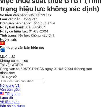
việc thuế suất thuế GTGT (Tình
trạng hiệu lực không xác định)
Số hiệu văn bản:
505TCT/PCCS
Loại văn bản:
Công văn
Cơ quan ban hành:
Tổng cục Thuế
Ngày ban hành:
01-03-2004
Ngày có hiệu lực:
01-03-2004
Không xác định
Tình trạng hiệu lực:
Ngôn ngữ:
Định dạng văn bản hiện có:
MỤC LỤC
Không có mục lục
Tải về (WORD)
Cong van so 505TCT-PCCS ngay 01-03-2004 (Khong xac
dinh).doc
Tải lược đồ
Nội dung VB
Văn bản gốc
Tiếng anh
Lược đồ
VB liên quan
Bản án áp dụng