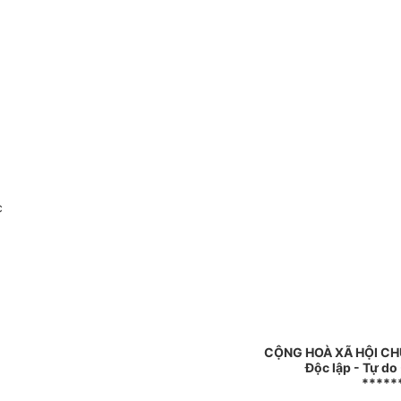
c
CỘNG HOÀ XÃ HỘI CH
Độc lập - Tự do
*****