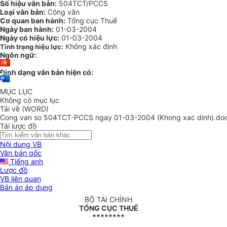
Số hiệu văn bản:
504TCT/PCCS
Loại văn bản:
Công văn
Cơ quan ban hành:
Tổng cục Thuế
Ngày ban hành:
01-03-2004
Ngày có hiệu lực:
01-03-2004
Không xác định
Tình trạng hiệu lực:
Ngôn ngữ:
Định dạng văn bản hiện có:
MỤC LỤC
Không có mục lục
Tải về (WORD)
Cong van so 504TCT-PCCS ngay 01-03-2004 (Khong xac dinh).do
Tải lược đồ
Nội dung VB
Văn bản gốc
Tiếng anh
Lược đồ
VB liên quan
Bản án áp dụng
BỘ TÀI CHÍNH
TỔNG CỤC THUẾ
********