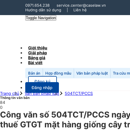
0971.654.238
service.center@caselaw.vn
Hướng dẫn sử dụng
|
Liên hệ
Toggle Navigation
Giới thiệu
Giải pháp
Bảng giá
Bài viết
Bản án
Hợp đồng mẫu
Văn bản pháp luật
Tra cứu 
Đăng ký
Đăng nhập
Trang chủ
Văn bản pháp luật
504TCT/PCCS
Thông tin văn bản
84
0
Công văn số 504TCT/PCCS ngày 
thuế GTGT mặt hàng giống cây tr