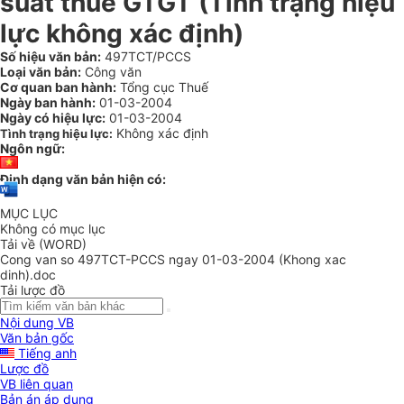
suất thuế GTGT (Tình trạng hiệu
lực không xác định)
Số hiệu văn bản:
497TCT/PCCS
Loại văn bản:
Công văn
Cơ quan ban hành:
Tổng cục Thuế
Ngày ban hành:
01-03-2004
Ngày có hiệu lực:
01-03-2004
Không xác định
Tình trạng hiệu lực:
Ngôn ngữ:
Định dạng văn bản hiện có:
MỤC LỤC
Không có mục lục
Tải về (WORD)
Cong van so 497TCT-PCCS ngay 01-03-2004 (Khong xac
dinh).doc
Tải lược đồ
Nội dung VB
Văn bản gốc
Tiếng anh
Lược đồ
VB liên quan
Bản án áp dụng