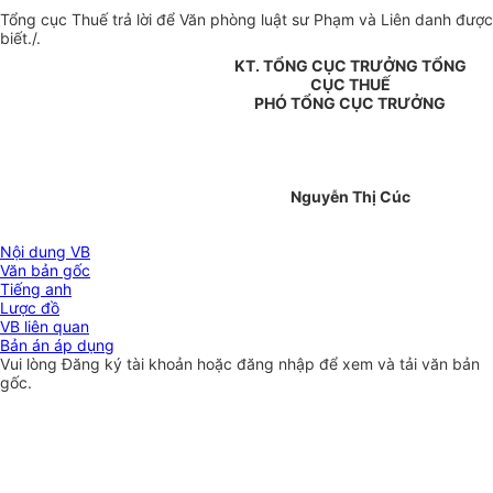
Tổng cục Thuế trả lời để Văn phòng luật sư Phạm và Liên danh được
biết./.
KT. TỔNG CỤC TRƯỞNG TỔNG
CỤC THUẾ
PHÓ TỔNG CỤC TRƯỞNG
Nguyễn Thị Cúc
Nội dung VB
Văn bản gốc
Tiếng anh
Lược đồ
VB liên quan
Bản án áp dụng
Vui lòng
Đăng ký
tài khoản hoặc
đăng nhập
để xem và tải văn bản
gốc.