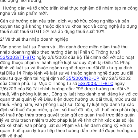
tác động môi trường;
- Hướng dẫn và tổ chức triển khai thực nghiệm để nhằm tạo ra công
nghệ và sản phẩm mới”.
Căn cứ hướng dẫn nêu trên, dịch vụ sở hữu công nghiệp và bản
quyền tác giả không thuộc dịch vụ khoa học và công nghệ áp dụng
thuế suất thuế GTGT 5% mà áp dụng thuế suất 10%.
2/ Về thuế thu nhập doanh nghiệp:
Văn phòng luật sư Phạm và Liên danh được miễn giảm thuế thu
nhập doanh nghiệp theo hướng dẫn tại Phần C Thông tư số
53/2003/TT-BTC
ngày 2/6/2003 của Bộ Tài chính đối với các hoạt
động thuộc phạm vi hành nghề luật sư quy định tại Điều 14 Pháp
lệnh về luật sư và thuộc ngành nghề được ưu đãi đầu tư quy định
tại Điều 14 Pháp lệnh về luật sư và thuộc ngành nghề được ưu đãi
đầu tư quy định tại Nghị định số
35/2002/NĐ-CP
này 29/3/2002
của Chính phủ. Tại Mục C Thông tư số
53/2003/TT-BTC
ngày
2/6/203 của Bộ Tài chính hướng dẫn: “Để được hưởng ưu đãi về
thuế, Văn phòng luật sư , Công ty luật hợp danh phải đăng ký với cơ
quan thuế quản lý về Điều kiện được hưởng ưu đãi thuế, mức ưu đãi
thuế. Hàng năm, Văn phòng Luật sư, Công ty luật hợp danh tự xác
định số thuế được miễn, giảm, số thuế đã nộp, số thuế còn phải nộp,
số thuế nộp thừa trong quyết toán gửi cơ quan thuế trực tiếp quản
lý và chịu trách nhiệm trước pháp luật về tính chính xác của số liệu
đã kê khai”. Văn phòng luật sư Phạm và Liên danh đăng ký với cơ
quan thuế quản lý trực tiếp theo hướng dẫn trên để được hưởng ưu
đãi về thuế.