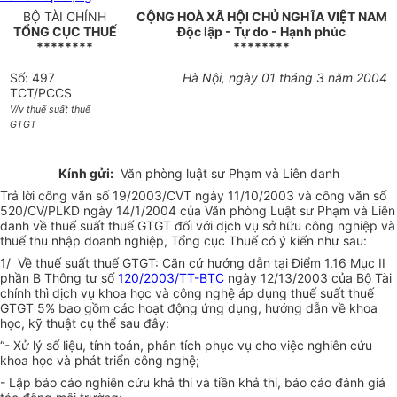
BỘ TÀI CHÍNH
CỘNG HOÀ XÃ HỘI CHỦ NGHĨA VIỆT NAM
TỔNG CỤC THUẾ
Độc lập - Tự do - Hạnh phúc
********
********
Số: 497
Hà Nội, ngày 01 tháng 3 năm 2004
TCT/PCCS
V/v thuế suất thuế
GTGT
Kính gửi:
Văn phòng luật sư Phạm và Liên danh
Trả lời công văn số 19/2003/CVT ngày 11/10/2003 và công văn số
520/CV/PLKD ngày 14/1/2004 của Văn phòng Luật sư Phạm và Liên
danh về thuế suất thuế GTGT đối với dịch vụ sở hữu công nghiệp và
thuế thu nhập doanh nghiệp, Tổng cục Thuế có ý kiến như sau:
1/ Về thuế suất thuế GTGT: Căn cứ hướng dẫn tại Điểm 1.16 Mục II
phần B Thông tư số
120/2003/TT-BTC
ngày 12/13/2003 của Bộ Tài
chính thì dịch vụ khoa học và công nghệ áp dụng thuế suất thuế
GTGT 5% bao gồm các hoạt động ứng dụng, hướng dẫn về khoa
học, kỹ thuật cụ thể sau đây:
“- Xử lý số liệu, tính toán, phân tích phục vụ cho việc nghiên cứu
khoa học và phát triển công nghệ;
- Lập báo cáo nghiên cứu khả thi và tiền khả thi, báo cáo đánh giá