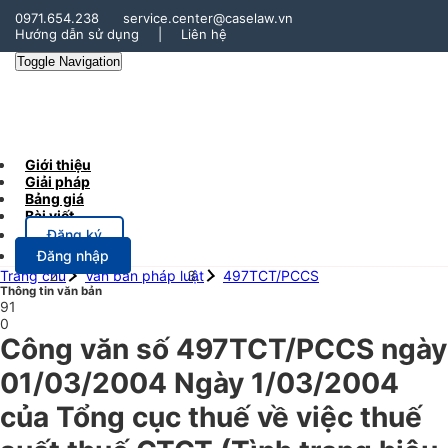
0971.654.238
service.center@caselaw.vn
Hướng dẫn sử dụng
|
Liên hệ
Toggle Navigation
Giới thiệu
Giải pháp
Bảng giá
Bài viết
Đăng ký
Đăng nhập
Trang chủ
Văn bản pháp luật
497TCT/PCCS
Thông tin văn bản
91
0
Công văn số 497TCT/PCCS ngày
01/03/2004 Ngày 1/03/2004
của Tổng cục thuế về việc thuế