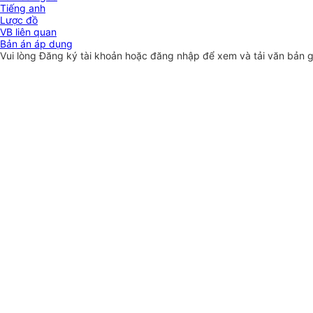
Tiếng anh
Lược đồ
VB liên quan
Bản án áp dụng
Vui lòng
Đăng ký
tài khoản hoặc
đăng nhập
để xem và tải văn bản 