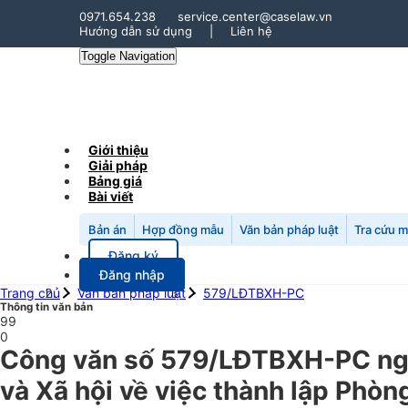
0971.654.238
service.center@caselaw.vn
Hướng dẫn sử dụng
|
Liên hệ
Toggle Navigation
Giới thiệu
Giải pháp
Bảng giá
Bài viết
Bản án
Hợp đồng mẫu
Văn bản pháp luật
Tra cứu 
Đăng ký
Đăng nhập
Trang chủ
Văn bản pháp luật
579/LĐTBXH-PC
Thông tin văn bản
99
0
Công văn số 579/LĐTBXH-PC ng
và Xã hội về việc thành lập Phòn