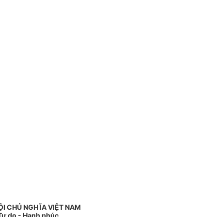
ỘI CHỦ NGHĨA VIỆT NAM
 Tự do - Hạnh phúc