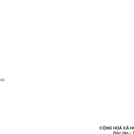
doc
CỘNG HOÀ XÃ H
Độc lập -