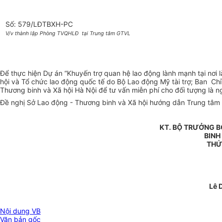
Số: 579/LĐTBXH-PC
V/v thành lập Phòng TVQHLĐ tại Trung tâm GTVL
Để thực hiện Dự án “Khuyến trợ quan hệ lao động lành mạnh tại nơi
hội và Tổ chức lao động quốc tế do Bộ Lao động Mỹ tài trợ; Ban Chỉ
Thương binh và Xã hội Hà Nội để tư vấn miễn phí cho đối tượng là n
Đề nghị Sở Lao động - Thương binh và Xã hội hướng dẫn Trung tâm gi
KT. BỘ TRƯỞNG 
BINH
THỨ
Lê 
Nội dung VB
Văn bản gốc