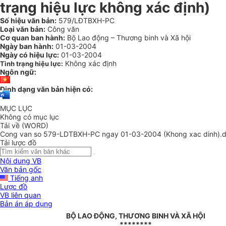
trạng hiệu lực không xác định)
Số hiệu văn bản:
579/LĐTBXH-PC
Loại văn bản:
Công văn
Cơ quan ban hành:
Bộ Lao động – Thương binh và Xã hội
Ngày ban hành:
01-03-2004
Ngày có hiệu lực:
01-03-2004
Không xác định
Tình trạng hiệu lực:
Ngôn ngữ:
Định dạng văn bản hiện có:
MỤC LỤC
Không có mục lục
Tải về (WORD)
Cong van so 579-LDTBXH-PC ngay 01-03-2004 (Khong xac dinh).
Tải lược đồ
Nội dung VB
Văn bản gốc
Tiếng anh
Lược đồ
VB liên quan
Bản án áp dụng
BỘ LAO ĐỘNG, THƯƠNG BINH VÀ XÃ HỘI
********