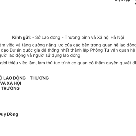
Kính gửi
: - Sở Lao động - Thương binh và Xã hội Hà Nội
 làm việc và tăng cường năng lực của các bên trong quan hệ lao độn
 đạo Dự án quốc gia đã thống nhất thành lập Phòng Tư vấn quan hệ l
gười lao động và người sử dụng lao động.
ới thiệu việc làm, làm thủ tục trình cơ quan có thẩm quyền quyết đ
BỘ LAO ĐỘNG - THƯƠNG
 VÀ XÃ HỘI
 TRƯỞNG
Duy Đồng