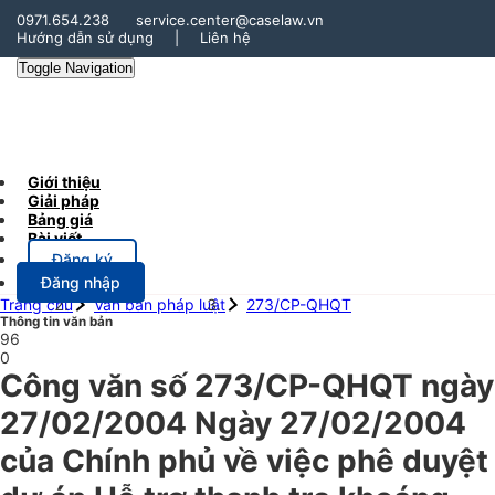
0971.654.238
service.center@caselaw.vn
Hướng dẫn sử dụng
|
Liên hệ
Toggle Navigation
Giới thiệu
Giải pháp
Bảng giá
Bài viết
Đăng ký
Đăng nhập
Trang chủ
Văn bản pháp luật
273/CP-QHQT
Thông tin văn bản
96
0
Công văn số 273/CP-QHQT ngày
27/02/2004 Ngày 27/02/2004
của Chính phủ về việc phê duyệt