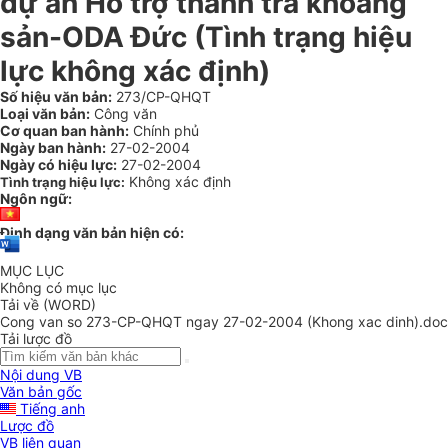
dự án Hỗ trợ thanh tra khoáng
sản-ODA Đức (Tình trạng hiệu
lực không xác định)
Số hiệu văn bản:
273/CP-QHQT
Loại văn bản:
Công văn
Cơ quan ban hành:
Chính phủ
Ngày ban hành:
27-02-2004
Ngày có hiệu lực:
27-02-2004
Không xác định
Tình trạng hiệu lực:
Ngôn ngữ:
Định dạng văn bản hiện có:
MỤC LỤC
Không có mục lục
Tải về (WORD)
Cong van so 273-CP-QHQT ngay 27-02-2004 (Khong xac dinh).doc
Tải lược đồ
Nội dung VB
Văn bản gốc
Tiếng anh
Lược đồ
VB liên quan