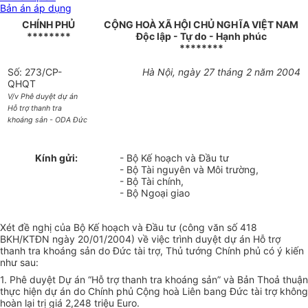
Bản án áp dụng
CHÍNH PHỦ
CỘNG HOÀ XÃ HỘI CHỦ NGHĨA VIỆT NAM
********
Độc lập - Tự do - Hạnh phúc
********
Số: 273/CP-
Hà Nội, ngày 27 tháng 2 năm 2004
QHQT
V/v Phê duyệt dự án
Hỗ trợ thanh tra
khoáng sản - ODA Đức
Kính gửi:
- Bộ Kế hoạch và Đầu tư
- Bộ Tài nguyên và Môi trường,
- Bộ Tài chính,
- Bộ Ngoại giao
Xét đề nghị của Bộ Kế hoạch và Đầu tư (công văn số 418
BKH/KTĐN ngày 20/01/2004) về việc trình duyệt dự án Hỗ trợ
thanh tra khoáng sản do Đức tài trợ, Thủ tướng Chính phủ có ý kiến
như sau:
1. Phê duyệt Dự án “Hỗ trợ thanh tra khoáng sản” và Bản Thoả thuận
thực hiện dự án do Chính phủ Cộng hoà Liên bang Đức tài trợ không
hoàn lại trị giá 2,248 triệu Euro.