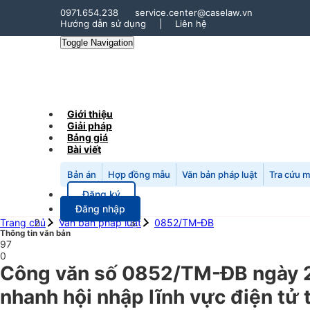
0971.654.238
service.center@caselaw.vn
Hướng dẫn sử dụng
|
Liên hệ
Toggle Navigation
Giới thiệu
Giải pháp
Bảng giá
Bài viết
Bản án
Hợp đồng mẫu
Văn bản pháp luật
Tra cứu 
Đăng ký
Đăng nhập
Trang chủ
Văn bản pháp luật
0852/TM-ĐB
Thông tin văn bản
97
0
Công văn số 0852/TM-ĐB ngày 2
nhanh hội nhập lĩnh vực điện tử 