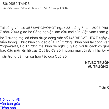
Số: 0852/TM-ĐB
V/v Đẩy nhanh hội nhập lĩnh vực điện tử trong ASEAN
Tại công văn số 3586/VPCP-QHQT ngày 23 tháng 7 năm 2003 Phó Thủ
7 năm 2003 giao Bộ Công nghiệp làm đầu mối của Việt Nam tham gia
Bộ Thương mại đã nhận được công văn số 1459/BCVT-HTQT ngày 25 
Viễn thông. Thực hiện chỉ đạo của Thủ tướng Chính phủ tại công vă
Yogyakarta, Bộ Thương mại kính đề nghị Quý Bộ, với tư cách cơ qua
báo đầu mối liên hệ của Quý Bộ để Bộ Thương mại gửi Ban Thư ký 
Trân trọng cám ơn sự hợp tác của Quý Bộ.
KT. BỘ TRƯỞ
VỤ TRƯỞNG 
Trần 
Nội dung VB
Văn bản gốc
Tiếng anh