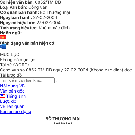
Số hiệu văn bản:
0852/TM-ĐB
Loại văn bản:
Công văn
Cơ quan ban hành:
Bộ Thương mại
Ngày ban hành:
27-02-2004
Ngày có hiệu lực:
27-02-2004
Không xác định
Tình trạng hiệu lực:
Ngôn ngữ:
Định dạng văn bản hiện có:
MỤC LỤC
Không có mục lục
Tải về (WORD)
Cong van so 0852-TM-DB ngay 27-02-2004 (Khong xac dinh).doc
Tải lược đồ
Nội dung VB
Văn bản gốc
Tiếng anh
Lược đồ
VB liên quan
Bản án áp dụng
BỘ THƯƠNG MẠI
********