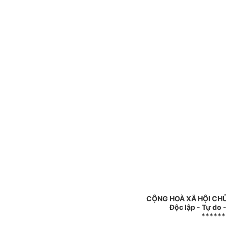
CỘNG HOÀ XÃ HỘI CHỦ
Độc lập - Tự do
******