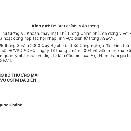
Kính gửi:
Bộ Bưu chính, Viễn thông
 tướng Vũ Khoan, thay mặt Thủ tướng Chính phủ, đã đồng ý với ki
 hoạt động hợp tác hội nhập lĩnh vực điện tử trong ASEAN.
tháng 8 năm 2003 Quý Bộ cho biết Bộ Công nghiệp đã chính thức b
n số 96/VPCP-QHQT ngày 16 tháng 2 năm 2004 về việc triển khai kết
n quản lý nhà nước về điện tử làm đầu mối của Việt Nam tham gia ho
ASEAN.
NG BỘ THƯƠNG MẠI
VỤ CSTM ĐA BIÊN
Quốc Khánh