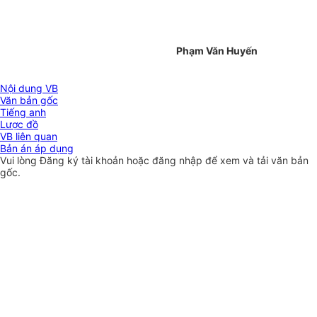
Phạm Văn Huyến
Nội dung VB
Văn bản gốc
Tiếng anh
Lược đồ
VB liên quan
Bản án áp dụng
Vui lòng
Đăng ký
tài khoản hoặc
đăng nhập
để xem và tải văn bản
gốc.