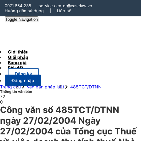
0971.654.238
service.center@caselaw.vn
Hướng dẫn sử dụng
|
Liên hệ
Toggle Navigation
Giới thiệu
Giải pháp
Bảng giá
Bài viết
Đăng ký
Đăng nhập
Trang chủ
Văn bản pháp luật
485TCT/DTNN
Thông tin văn bản
72
0
Công văn số 485TCT/DTNN
ngày 27/02/2004 Ngày
27/02/2004 của Tổng cục Thuế