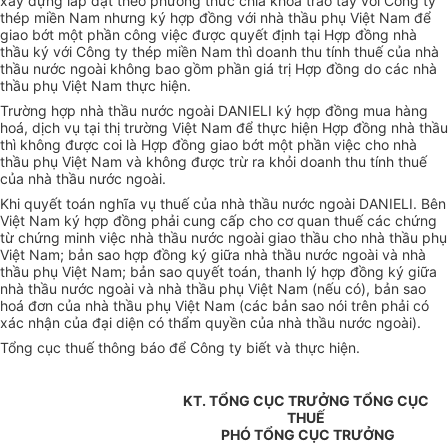
xây dựng lắp đặt theo phương thức chìa khoá trao tay với Công ty
thép miền Nam nhưng ký hợp đồng với nhà thầu phụ Việt Nam để
giao bớt một phần công việc được quyết định tại Hợp đồng nhà
thầu ký với Công ty thép miền Nam thì doanh thu tính thuế của nhà
thầu nước ngoài không bao gồm phần giá trị Hợp đồng do các nhà
thầu phụ Việt Nam thực hiện.
Trường hợp nhà thầu nước ngoài DANIELI ký hợp đồng mua hàng
hoá, dịch vụ tại thị trường Việt Nam để thực hiện Hợp đồng nhà thầu
thì không được coi là Hợp đồng giao bớt một phần việc cho nhà
thầu phụ Việt Nam và không được trừ ra khỏi doanh thu tính thuế
của nhà thầu nước ngoài.
Khi quyết toán nghĩa vụ thuế của nhà thầu nước ngoài DANIELI. Bên
Việt Nam ký hợp đồng phải cung cấp cho cơ quan thuế các chứng
từ chứng minh việc nhà thầu nước ngoài giao thầu cho nhà thầu phụ
Việt Nam; bản sao hợp đồng ký giữa nhà thầu nước ngoài và nhà
thầu phụ Việt Nam; bản sao quyết toán, thanh lý hợp đồng ký giữa
nhà thầu nước ngoài và nhà thầu phụ Việt Nam (nếu có), bản sao
hoá đơn của nhà thầu phụ Việt Nam (các bản sao nói trên phải có
xác nhận của đại diện có thẩm quyền của nhà thầu nước ngoài).
Tổng cục thuế thông báo để Công ty biết và thực hiện.
KT. TỔNG CỤC TRƯỞNG TỔNG CỤC
THUẾ
PHÓ TỔNG CỤC TRƯỞNG