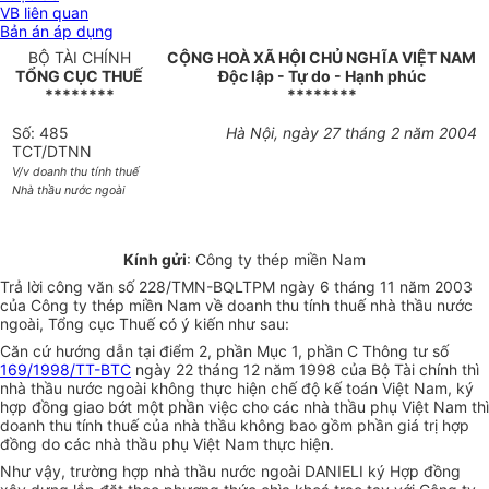
VB liên quan
Bản án áp dụng
BỘ TÀI CHÍNH
CỘNG HOÀ XÃ HỘI CHỦ NGHĨA VIỆT NAM
TỔNG CỤC THUẾ
Độc lập - Tự do - Hạnh phúc
********
********
Số: 485
Hà Nội, ngày 27 tháng 2 năm 2004
TCT/DTNN
V/v doanh thu tính thuế
Nhà thầu nước ngoài
Kính gửi
: Công ty thép miền Nam
Trả lời công văn số 228/TMN-BQLTPM ngày 6 tháng 11 năm 2003
của Công ty thép miền Nam về doanh thu tính thuế nhà thầu nước
ngoài, Tổng cục Thuế có ý kiến như sau:
Căn cứ hướng dẫn tại điểm 2, phần Mục 1, phần C Thông tư số
169/1998/TT-BTC
ngày 22 tháng 12 năm 1998 của Bộ Tài chính thì
nhà thầu nước ngoài không thực hiện chế độ kế toán Việt Nam, ký
hợp đồng giao bớt một phần việc cho các nhà thầu phụ Việt Nam thì
doanh thu tính thuế của nhà thầu không bao gồm phần giá trị hợp
đồng do các nhà thầu phụ Việt Nam thực hiện.
Như vậy, trường hợp nhà thầu nước ngoài DANIELI ký Hợp đồng