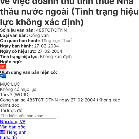
về việc doanh thu tính thuế Nhà
thầu nước ngoài (Tình trạng hiệu
lực không xác định)
Số hiệu văn bản:
485TCT/DTNN
Loại văn bản:
Công văn
Cơ quan ban hành:
Tổng cục Thuế
Ngày ban hành:
27-02-2004
Ngày có hiệu lực:
27-02-2004
Không xác định
Tình trạng hiệu lực:
Ngôn ngữ:
Định dạng văn bản hiện có:
MỤC LỤC
Không có mục lục
Tải về (WORD)
Cong van so 485TCT-DTNN ngay 27-02-2004 (Khong xac
dinh).doc
Tải lược đồ
Nội dung VB
Văn bản gốc
Tiếng anh
Lược đồ