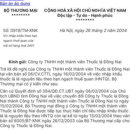
Bản án áp dụng
BỘ THƯƠNG MẠI
CỘNG HOÀ XÃ HỘI CHỦ NGHĨA VIỆT NAM
********
Độc lập - Tự do - Hạnh phúc
********
Số: 0919/TM-XNK
Hà Nội, ngày 26 tháng 2 năm 2004
V/v nhập khẩu theo hạn
ngạch thuế quan của
mã số hàng hoá 2401
Kính gửi:
Công ty TNHH một thành viên Thuốc lá Đồng Nai
Trả lời đề nghị của Công ty TNHH một thành viên Thuốc lá Đồng Nai
tại văn bản số 06/CV.CTTL ngày 16/02/2004 về việc nhập khẩu
thuốc lá lá nguyên liệu theo hạn ngạch thuế quan (HNTQ), Bộ
Thương mại có ý kiến như sau:
Căn cứ Quyết định số 394/QĐ.CT.UBT ngày 06/02/2004 của Chủ
tịch UBND tỉnh Đồng Nai về việc chuyển đổi Công ty Thuốc lá Đồng
Nai thành Công ty TNHH một thành viên Thuốc lá Đồng Nai từ ngày
15/02/2004, Bộ Thương mại đồng ý Công ty TNHH một thành viên
Thuốc lá Đồng Nai được tiếp tục thực hiện chỉ tiêu nhập khẩu thuốc
lá lá nguyên liệu theo HNTQ còn lại kể từ ngày 15/02/2004 theo văn
bản số 6005/BT-XNK ngày 26/12/2003 của Bộ Thương mại cấp cho
Công ty Thuốc lá Đồng Nai.