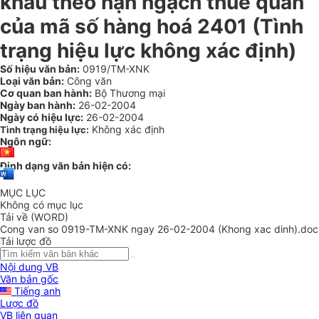
khẩu theo hạn ngạch thuế quan
của mã số hàng hoá 2401 (Tình
trạng hiệu lực không xác định)
Số hiệu văn bản:
0919/TM-XNK
Loại văn bản:
Công văn
Cơ quan ban hành:
Bộ Thương mại
Ngày ban hành:
26-02-2004
Ngày có hiệu lực:
26-02-2004
Không xác định
Tình trạng hiệu lực:
Ngôn ngữ:
Định dạng văn bản hiện có:
MỤC LỤC
Không có mục lục
Tải về (WORD)
Cong van so 0919-TM-XNK ngay 26-02-2004 (Khong xac dinh).doc
Tải lược đồ
Nội dung VB
Văn bản gốc
Tiếng anh
Lược đồ
VB liên quan