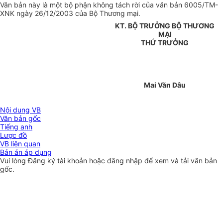
Văn bản này là một bộ phận không tách rời của văn bản 6005/TM-
XNK ngày 26/12/2003 của Bộ Thương mại.
KT. BỘ TRƯỞNG BỘ THƯƠNG
MẠI
THỨ TRƯỞNG
Mai Văn Dâu
Nội dung VB
Văn bản gốc
Tiếng anh
Lược đồ
VB liên quan
Bản án áp dụng
Vui lòng
Đăng ký
tài khoản hoặc
đăng nhập
để xem và tải văn bản
gốc.