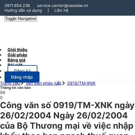
0971.654.238
service.center@caselaw.vn
Hướng dẫn sử dụng
|
Liên hệ
Toggle Navigation
Giới thiệu
Giải pháp
Bảng giá
Bài viết
Đăng ký
Đăng nhập
Trang chủ
Văn bản pháp luật
0919/TM-XNK
Thông tin văn bản
96
0
Công văn số 0919/TM-XNK ngày
26/02/2004 Ngày 26/02/2004
của Bộ Thương mại về việc nhập