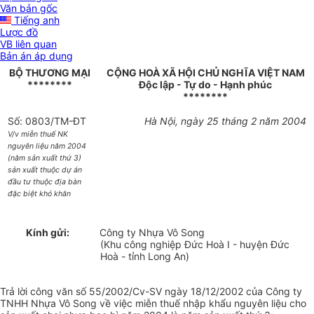
Văn bản gốc
Tiếng anh
Lược đồ
VB liên quan
Bản án áp dụng
BỘ THƯƠNG MẠI
CỘNG HOÀ XÃ HỘI CHỦ NGHĨA VIỆT NAM
********
Độc lập - Tự do - Hạnh phúc
********
Số: 0803/TM-ĐT
Hà Nội, ngày 25 tháng 2 năm 2004
V/v miễn thuế NK
nguyên liệu năm 2004
(năm sản xuất thứ 3)
sản xuất thuộc dự án
đầu tư thuộc địa bàn
đặc biệt khó khăn
Kính gửi:
Công ty Nhựa Vô Song
(Khu công nghiệp Đức Hoà I - huyện Đức
Hoà - tỉnh Long An)
Trả lời công văn số 55/2002/Cv-SV ngày 18/12/2002 của Công ty
TNHH Nhựa Vô Song về việc miễn thuế nhập khẩu nguyên liệu cho