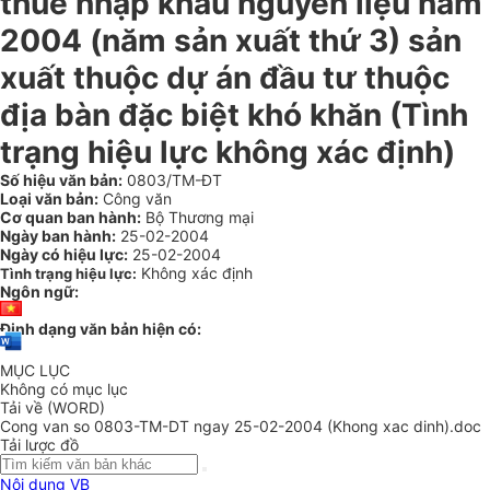
thuế nhập khẩu nguyên liệu năm
2004 (năm sản xuất thứ 3) sản
xuất thuộc dự án đầu tư thuộc
địa bàn đặc biệt khó khăn (Tình
trạng hiệu lực không xác định)
Số hiệu văn bản:
0803/TM-ĐT
Loại văn bản:
Công văn
Cơ quan ban hành:
Bộ Thương mại
Ngày ban hành:
25-02-2004
Ngày có hiệu lực:
25-02-2004
Không xác định
Tình trạng hiệu lực:
Ngôn ngữ:
Định dạng văn bản hiện có:
MỤC LỤC
Không có mục lục
Tải về (WORD)
Cong van so 0803-TM-DT ngay 25-02-2004 (Khong xac dinh).doc
Tải lược đồ
Nội dung VB