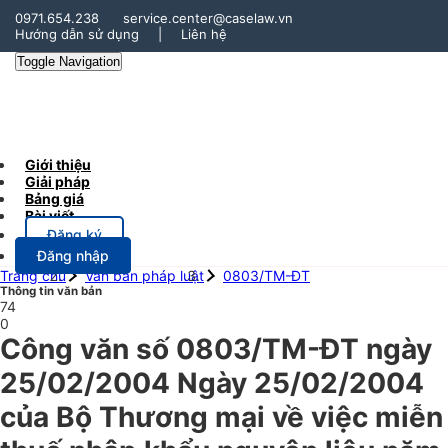
0971.654.238
service.center@caselaw.vn
Hướng dẫn sử dụng
|
Liên hệ
Toggle Navigation
Giới thiệu
Giải pháp
Bảng giá
Bài viết
Đăng ký
Đăng nhập
Trang chủ
Văn bản pháp luật
0803/TM-ĐT
Thông tin văn bản
74
0
Công văn số 0803/TM-ĐT ngày
25/02/2004 Ngày 25/02/2004
của Bộ Thương mại về việc miễn