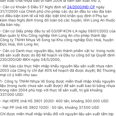
sản xuất chai nhựa bao bì năm 2004 là năm sản xuất thứ 3;
- Căn cứ Khoản 5 Điều 57 Nghị định số
24/2000/NĐ-CP
ngày
31/7/2000 của Chính phủ cho phép các dự án đầu tư vào địa bàn
có điều kiện kinh tế xã hội đặc biệt khó khăn quy định ở Phụ lục
kèm theo Nghị định trong đó toàn bộ các huyện, tỉnh Long An thuộc
địa bàn này.
- Căn cứ Giấy phép đầu tư số 03/GP-KCN-LA ngày 09/01/2002 của
Ban quản lý Khu Công nghiệp tỉnh Long An cho phép thành lập
Công ty TNHH Nhựa Vô Song tại Khu công nghiệp Đức Hoà, huyện
Đức Hoà, tỉnh Long An;
- Căn cứ Danh mục nguyên liệu, bán thành phẩm vật tư trong nước
đã sản xuất được do Bộ Kế hoạch và Đầu tư công bố tại Quyết định
230/200/QĐ-BKH ngày 04/5/2000;
- Xét báo cáo thực hiện nhập khẩu nguyên liệu sản xuất nhựa năm
2003 của Công ty chỉ đạt 40% kế hoạch đã được duyệt; Bộ Thương
mại có ý kiến như sau:
1- Công ty TNHH Nhựa Vô Song được miễn thuế nhập khẩu nguyên
liệu (trong nước chưa sản xuất được) để sản xuất bao bì bằng nhựa
trong năm 2004 phù hợp với thực tế sản xuất, trị giá khoảng
337.000 USD:
- Hạt HDPE (mã HS 3901 2020): 400 tấn, khoảng 300.000 USD
- Hạt PP (mã HS 3902 1020) : 50 tấn, khoảng 37.500 USD
Chỉ được miễn thuế nhập khẩu đối với nguyên liệu sản xuất tấm lợp