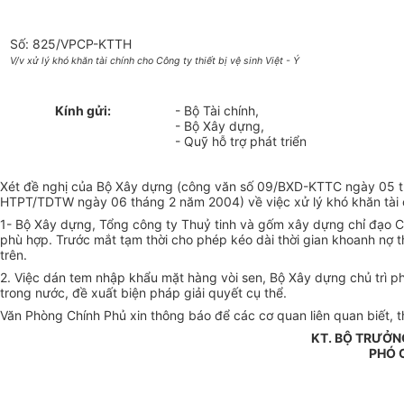
Số: 825/VPCP-KTTH
V/v xử lý khó khăn tài chính cho Công ty thiết bị vệ sinh Việt - Ý
Kính gửi:
- Bộ Tài chính,
- Bộ Xây dựng,
- Quỹ hỗ trợ phát triển
Xét đề nghị của Bộ Xây dựng (công văn số 09/BXD-KTTC ngày 05 th
HTPT/TDTW ngày 06 tháng 2 năm 2004) về việc xử lý khó khăn tài chí
1- Bộ Xây dựng, Tổng công ty Thuỷ tinh và gốm xây dựng chỉ đạo Côn
phù hợp. Trước mắt tạm thời cho phép kéo dài thời gian khoanh nợ th
trên.
2. Việc dán tem nhập khẩu mặt hàng vòi sen, Bộ Xây dựng chủ trì phố
trong nước, đề xuất biện pháp giải quyết cụ thể.
Văn Phòng Chính Phủ xin thông báo để các cơ quan liên quan biết, th
KT. BỘ TRƯỞN
PHÓ 