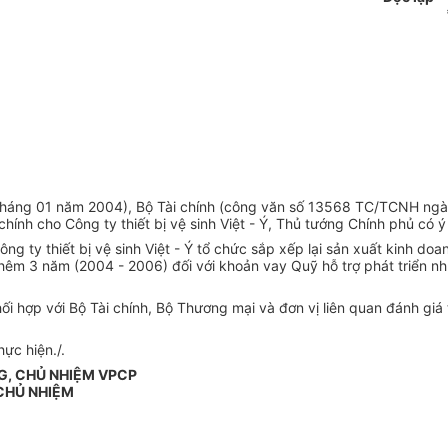
áng 01 năm 2004), Bộ Tài chính (công văn số 13568 TC/TCNH ngày 
nh cho Công ty thiết bị vệ sinh Việt - Ý, Thủ tướng Chính phủ có ý
g ty thiết bị vệ sinh Việt - Ý tổ chức sắp xếp lại sản xuất kinh d
êm 3 năm (2004 - 2006) đối với khoản vay Quỹ hỗ trợ phát triển như 
i hợp với Bộ Tài chính, Bộ Thương mại và đơn vị liên quan đánh giá t
ực hiện./.
G, CHỦ NHIỆM VPCP
CHỦ NHIỆM