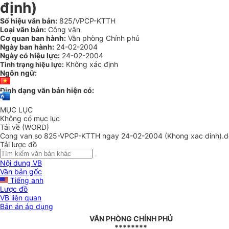
định)
Số hiệu văn bản:
825/VPCP-KTTH
Loại văn bản:
Công văn
Cơ quan ban hành:
Văn phòng Chính phủ
Ngày ban hành:
24-02-2004
Ngày có hiệu lực:
24-02-2004
Không xác định
Tình trạng hiệu lực:
Ngôn ngữ:
Định dạng văn bản hiện có:
MỤC LỤC
Không có mục lục
Tải về (WORD)
Cong van so 825-VPCP-KTTH ngay 24-02-2004 (Khong xac dinh).
Tải lược đồ
Nội dung VB
Văn bản gốc
Tiếng anh
Lược đồ
VB liên quan
Bản án áp dụng
VĂN PHÒNG CHÍNH PHỦ
********