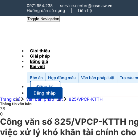
0971.654.238
service.center@caselaw.vn
Hướng dẫn sử dụng
|
Liên hệ
Toggle Navigation
Giới thiệu
Giải pháp
Bảng giá
Bài viết
Bản án
Hợp đồng mẫu
Văn bản pháp luật
Tra cứu 
Đăng ký
Đăng nhập
Trang chủ
Văn bản pháp luật
825/VPCP-KTTH
Thông tin văn bản
78
0
Công văn số 825/VPCP-KTTH ng
việc xử lý khó khăn tài chính cho