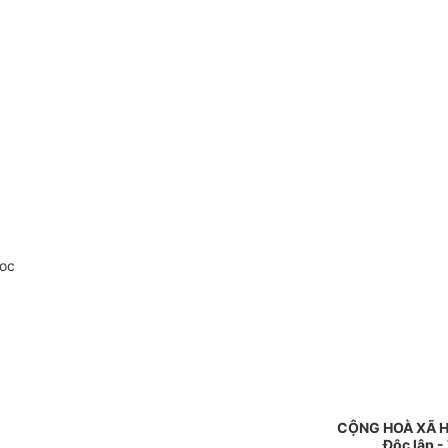
doc
CỘNG HOÀ XÃ H
Độc lập -