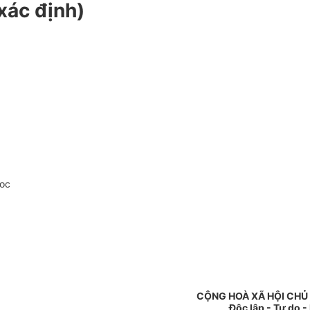
xác định)
doc
CỘNG HOÀ XÃ HỘI CHỦ
Độc lập - Tự do 