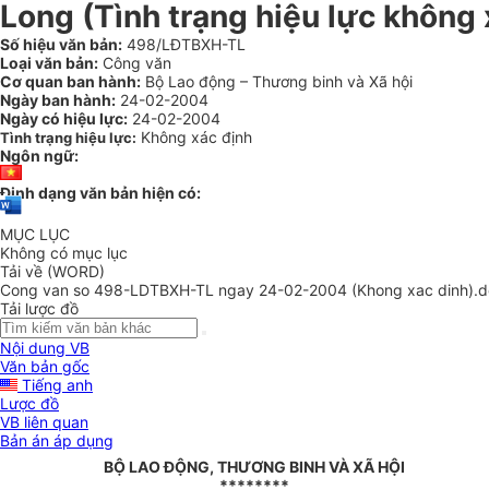
Long (Tình trạng hiệu lực không 
Số hiệu văn bản:
498/LĐTBXH-TL
Loại văn bản:
Công văn
Cơ quan ban hành:
Bộ Lao động – Thương binh và Xã hội
Ngày ban hành:
24-02-2004
Ngày có hiệu lực:
24-02-2004
Không xác định
Tình trạng hiệu lực:
Ngôn ngữ:
Định dạng văn bản hiện có:
MỤC LỤC
Không có mục lục
Tải về (WORD)
Cong van so 498-LDTBXH-TL ngay 24-02-2004 (Khong xac dinh).
Tải lược đồ
Nội dung VB
Văn bản gốc
Tiếng anh
Lược đồ
VB liên quan
Bản án áp dụng
BỘ LAO ĐỘNG, THƯƠNG BINH VÀ XÃ HỘI
********