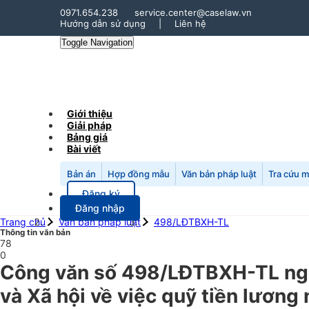
0971.654.238
service.center@caselaw.vn
Hướng dẫn sử dụng
|
Liên hệ
Toggle Navigation
Giới thiệu
Giải pháp
Bảng giá
Bài viết
Bản án
Hợp đồng mẫu
Văn bản pháp luật
Tra cứu 
Đăng ký
Đăng nhập
Trang chủ
Văn bản pháp luật
498/LĐTBXH-TL
Thông tin văn bản
78
0
Công văn số 498/LĐTBXH-TL ng
và Xã hội về việc quỹ tiền lươn