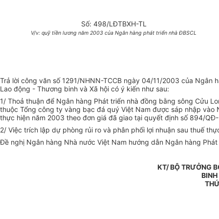
Số: 498/LĐTBXH-TL
V/v: quỹ tiền lương năm 2003 của Ngân hàng phát triển nhà ĐBSCL
Trả lời công văn số 1291/NHNN-TCCB ngày 04/11/2003 của Ngân hàng
Lao động - Thương binh và Xã hội có ý kiến như sau:
1/ Thoả thuận để Ngân hàng Phát triển nhà đồng bằng sông Cửu Lon
thuộc Tổng công ty vàng bạc đá quý Việt Nam được sáp nhập vào Ng
thực hiện năm 2003 theo đơn giá đã giao tại quyết định số 894/
2/ Việc trích lập dự phòng rủi ro và phân phối lợi nhuận sau thuế 
Đề nghị Ngân hàng Nhà nước Việt Nam hướng dẫn Ngân hàng Phát tri
KT/ BỘ TRƯỞNG 
BINH
THỨ