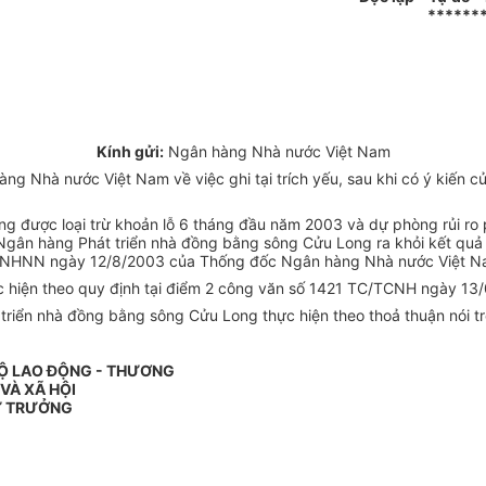
******
Kính gửi:
Ngân hàng Nhà nước Việt Nam
 Nhà nước Việt Nam về việc ghi tại trích yếu, sau khi có ý kiến c
g được loại trừ khoản lỗ 6 tháng đầu năm 2003 và dự phòng rủi ro 
ân hàng Phát triển nhà đồng bằng sông Cửu Long ra khỏi kết quả s
QĐ-NHNN ngày 12/8/2003 của Thống đốc Ngân hàng Nhà nước Việt N
thực hiện theo quy định tại điểm 2 công văn số 1421 TC/TCNH ngày 13
ển nhà đồng bằng sông Cửu Long thực hiện theo thoả thuận nói trê
BỘ LAO ĐỘNG - THƯƠNG
 VÀ XÃ HỘI
 TRƯỞNG