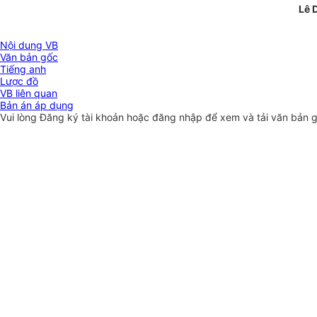
Lê 
Nội dung VB
Văn bản gốc
Tiếng anh
Lược đồ
VB liên quan
Bản án áp dụng
Vui lòng
Đăng ký
tài khoản hoặc
đăng nhập
để xem và tải văn bản 