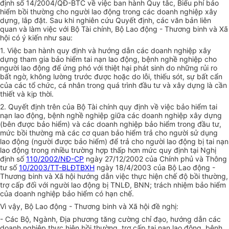
định số 14/2004/QĐ-BTC về việc ban hành Quy tắc, Biểu phí bảo
hiểm bồi thường cho người lao động trong các doanh nghiệp xây
dựng, lắp đặt. Sau khi nghiên cứu Quyết định, các văn bản liên
quan và làm việc với Bộ Tài chính, Bộ Lao động - Thương binh và Xã
hội có ý kiến như sau:
1. Việc ban hành quy định và hướng dẫn các doanh nghiệp xây
dựng tham gia bảo hiểm tai nạn lao động, bệnh nghề nghiệp cho
người lao động để ứng phó với thiệt hại phát sinh do những rủi ro
bất ngờ, không lường trước được hoặc do lỗi, thiếu sót, sự bất cẩn
của các tổ chức, cá nhân trong quá trình đầu tư và xây dựng là cần
thiết và kịp thời.
2. Quyết định trên của Bộ Tài chính quy định về việc bảo hiểm tai
nạn lao động, bệnh nghề nghiệp giữa các doanh nghiệp xây dựng
(bên được bảo hiểm) và các doanh nghiệp bảo hiểm trong đầu tư,
mức bồi thường mà các cơ quan bảo hiểm trả cho người sử dụng
lao động (người được bảo hiểm) để trả cho người lao động bị tai nạn
lao động trong nhiều trường hợp thấp hơn mức quy định tại Nghị
định số
110/2002/NĐ-CP
ngày 27/12/2002 của Chính phủ và Thông
tư số
10/2003/TT-BLĐTBXH
ngày 18/4/2003 của Bộ Lao động -
Thương binh và Xã hội hướng dẫn việc thực hiện chế độ bồi thường,
trợ cấp đối với người lao động bị TNLĐ, BNN; trách nhiệm bảo hiểm
của doanh nghiệp bảo hiểm có hạn chế.
Vì vậy, Bộ Lao động - Thương binh và Xã hội đề nghị:
- Các Bộ, Ngành, Địa phương tăng cường chỉ đạo, hướng dẫn các
doanh nghiệp thực hiện bồi thường, trợ cấp tai nạn lao động, bệnh