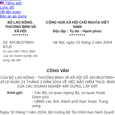
Tiếng anh
Lược đồ
VB liên quan
Bản án áp dụng
BỘ LAO ĐỘNG,
CỘNG HOÀ XÃ HỘI CHỦ NGHĨA VIỆT
THƯƠNG BINH VÀ
NAM
XÃ HỘI
Độc lập - Tự do - Hạnh phúc
********
********
Số: 491/BLĐTBXH-
Hà Nội, ngày 23 tháng 2 năm 2004
ATLĐ
V/v bảo hiểm TNLĐ, BNN
của các doanh nghiệp xây
dựng, lắp đặt
CÔNG VĂN
CỦA BỘ LAO ĐỘNG - THƯƠNG BINH VÀ XÃ HỘI SỐ 491/BLĐTBXH-
ATLĐ NGÀY 23 THÁNG 2 NĂM 2004 VỀ VIỆC BẢO HIỂM TNLĐ, BNN
CỦA CÁC DOANH NGHIỆP XÂY DỰNG, LẮP ĐẶT
Kính gửi:
- Các Bộ, cơ quan ngang Bộ, cơ quan thuộc
Chính phủ
- UBND các tỉnh, thành phố thực thuộc Trung
ương
Ngày 16 tháng 1 năm 2004, Bộ trưởng Bộ Tài chính ban hành Quyết