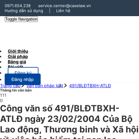
0971.654.238
service.center@caselaw.vn
Hướng dẫn sử dụng
|
Liên hệ
Toggle Navigation
Giới thiệu
Giải pháp
Bảng giá
Bài viết
Đăng ký
Đăng nhập
Trang chủ
Văn bản pháp luật
491/BLĐTBXH-ATLĐ
Thông tin văn bản
111
0
Công văn số 491/BLĐTBXH-
ATLĐ ngày 23/02/2004 Của Bộ
Lao động, Thương binh và Xã hội