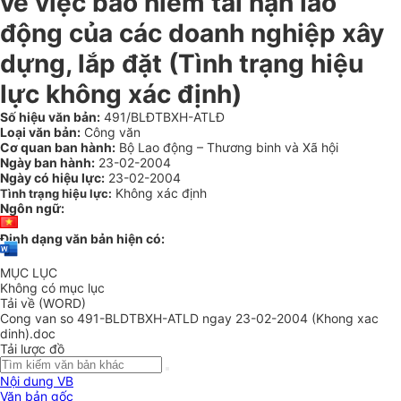
về việc bảo hiểm tai nạn lao
động của các doanh nghiệp xây
dựng, lắp đặt (Tình trạng hiệu
lực không xác định)
Số hiệu văn bản:
491/BLĐTBXH-ATLĐ
Loại văn bản:
Công văn
Cơ quan ban hành:
Bộ Lao động – Thương binh và Xã hội
Ngày ban hành:
23-02-2004
Ngày có hiệu lực:
23-02-2004
Không xác định
Tình trạng hiệu lực:
Ngôn ngữ:
Định dạng văn bản hiện có:
MỤC LỤC
Không có mục lục
Tải về (WORD)
Cong van so 491-BLDTBXH-ATLD ngay 23-02-2004 (Khong xac
dinh).doc
Tải lược đồ
Nội dung VB
Văn bản gốc