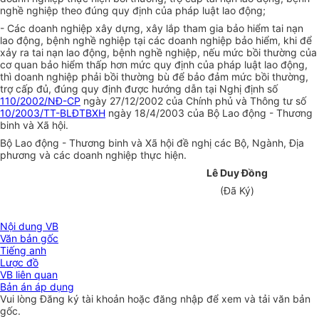
nghề nghiệp theo đúng quy định của pháp luật lao động;
- Các doanh nghiệp xây dựng, xây lắp tham gia bảo hiểm tai nạn
lao động, bệnh nghề nghiệp tại các doanh nghiệp bảo hiểm, khi để
xảy ra tai nạn lao động, bệnh nghề nghiệp, nếu mức bồi thường của
cơ quan bảo hiểm thấp hơn mức quy định của pháp luật lao động,
thì doanh nghiệp phải bồi thường bù để bảo đảm mức bồi thường,
trợ cấp đủ, đúng quy định được hướng dẫn tại Nghị định số
110/2002/NĐ-CP
ngày 27/12/2002 của Chính phủ và Thông tư số
10/2003/TT-BLĐTBXH
ngày 18/4/2003 của Bộ Lao động - Thương
binh và Xã hội.
Bộ Lao động - Thương binh và Xã hội đề nghị các Bộ, Ngành, Địa
phương và các doanh nghiệp thực hiện.
Lê Duy Đồng
(Đã Ký)
Nội dung VB
Văn bản gốc
Tiếng anh
Lược đồ
VB liên quan
Bản án áp dụng
Vui lòng
Đăng ký
tài khoản hoặc
đăng nhập
để xem và tải văn bản
gốc.